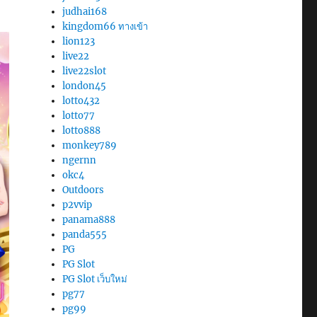
judhai168
kingdom66 ทางเข้า
lion123
live22
live22slot
london45
lotto432
lotto77
lotto888
monkey789
ngernn
okc4
Outdoors
p2vvip
panama888
panda555
PG
PG Slot
PG Slot เว็บใหม่
pg77
pg99