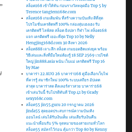
สล็อต168 เข้าให้ทัน ก่อนรางวัลหลุดมือ Top 5 by
ส”
Terence tangtem168e.com
สล็อต168 เกมเดิมพัน ที่สร้างความบันเทิง ดีที่สุด
โปรโมชั่นเครดิตฟรี 100% กล่องสุ่มเฮงเฮง รับ
เครดิตฟรี ไลฟ์สด สล็อต ยิงปลา กีฬา ไพ่ สล็อต168
แจก เครดิตฟรี เยอะที่สุด Top 10 by Nelly
Hengjing168d.com 30 สิงหา 2026
สล็อต888 เจาะลึก สล็อต เกมยอดฮิตแห่งยุค พร้อม
วิธีเล่นและสิ่งที่มือใหม่ต้องรู้ 18 SEP 2569 เวปไซต์
ใหญ่ jin888.asia พนัน เว็บแม่ เครดิตฟรี Top 16
by Mae
ญ
บาคาร่า 22 AUG 26 บาคาร่า168 คู่มือเลือกเว็บไพ่
ที่ควรรู้ สมาชิกใหม่ 100% ระบบเสถียร อัปเดต
ล่าสุด บาคาร่าสด ดีลเลอร์สาวสวย บาคาร่า168
เข้าเล่นวันนี้ รับโปรดีทันที Top 41 by Grady
sexy168c.com
สล็อต55 jin55.guru 20 กรกฎาคม 2026
jinda55 สุดยอดประสบการณ์ความบันเทิง
ออนไลน์ เล่นได้รับเงินเต็ม เล่นเสียรับเงินคืน
ม
แนะนำเพื่อนรับ 5% จุดหมายของสายเกมทั่วโลก
สล็อต55 สมัครไว้ก่อน คุ้มกว่า Top 80 by Kenny