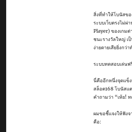
สิ่งที่ทำให้โบนัสข
ระบบเว็บตรงไม่ผ่า
Player) ของเกมต่าง
ชนะรางวัลใหญ่ เป
ง่ายดายเสียยิ่งกว่า
ระบบทดสอบเล่นฟรี 
นี่คืออีกหนึ่งจุดแข็
สล็อต168 โบนัสแ
คำถามว่า “เห้ย! ท
ผมขอชี้แจงให้ฟังจ
คือ: