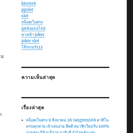
kiss918
pgslot
slot
สล็อตเว็บตรง
ดูหนังออนไลน์
ทางเข้า joker
joker slot
โจ๊กเกอร์123
อบ
ความเห็นล่าสุด
เรื่องล่าสุด
า
สล็อตเว็บตรง 9 สิงหาคม 26 tangtem168 คาสิโน
ครบทุกค่าย เข้าเล่นง่าย ฟีลดี สมาชิกใหม่รับ 100%
จ่ายตรง กี่ล้านก็จ่าย การันตี กำไรหลักแสน