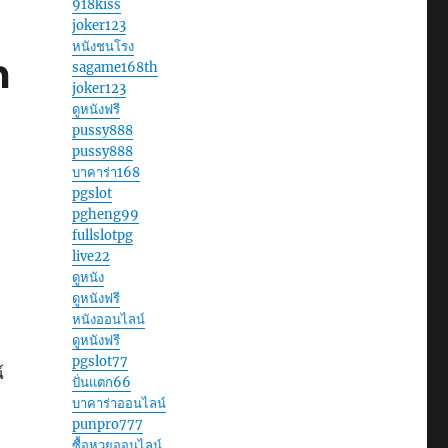
918kiss
joker123
หนังชนโรง
m
sagame168th
joker123
ดูหนังฟรี
pussy888
pussy888
บาคาร่า168
pgslot
pgheng99
fullslotpg
live22
ดูหนัง
ดูหนังฟรี
หนังออนไลน์
ดูหนังฟรี
pgslot77
์
ปั่นแตก66
บ
บาคาร่าออนไลน์
punpro777
ซื้อหวยออนไลน์