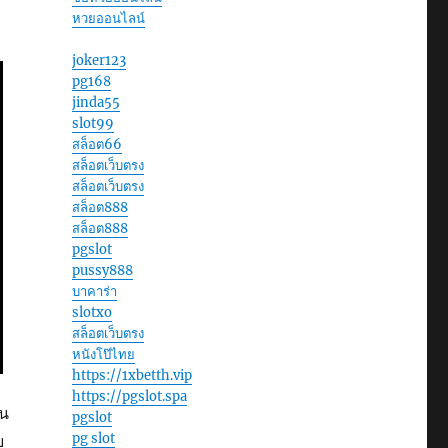
หวยออนไลน์
joker123
pg168
jinda55
slot99
สล็อต66
สล็อตเว็บตรง
สล็อตเว็บตรง
สล็อต888
สล็อต888
pgslot
pussy888
บาคาร่า
slotxo
สล็อตเว็บตรง
หนังโป๊ไทย
https://1xbetth.vip
https://pgslot.spa
าน
pgslot
pg slot
บ