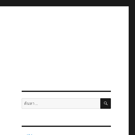
ค้นหา
ค้นหา: