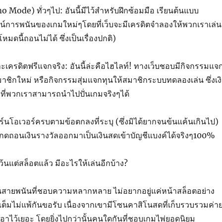
Mode) ทั่วๆไป: อันนี้มีไว้สำหรับฝึกซ้อมมือ เรียนต้นแบบ
ลน์การพนันของเกมใหม่ๆโดยที่เว็บจะมีเครดิตจำลองให้พวกเราเล่น
มดนี้ถอนไม่ได้ ซึ่งเป็นเรื่องปกติ)
ครดิตฟรีแจกจริง: อันนี้ล่ะคือไฮไลท์! ทางเว็บชอบมีกิจกรรมแจ
าชิกใหม่ หรือกิจกรรมสุ่มแจกทุนให้สมาชิกระบบทดลองเล่น ซึ่งเง
ที่พวกเราสามารถนำไปปั่นเกมจริงๆได้
ิร์นโอเวอร์ครบตามข้อตกลงที่ระบุ (ซึ่งมิได้ยากจนข้นแค้นเกินไป)
ถอนเงินรางวัลออกมาเป็นเงินสดเข้าบัญชีแบงค์ได้จริงๆ100%
ว้นแต่สล็อตแล้ว มีอะไรให้เล่นอีกบ้าง?
เป็นสายพนันที่ชอบความหลากหลาย ไม่อยากอยู่แค่หน้าสล็อตอย่าง
ัดเต็มไม่แพ้กันขอรับ เนื่องจากเขามีโซนคาสิโนสดที่เก็บรวบรวมค่า
อาไว้เยอะ โดยยิ่งไปกว่านั้นคนใดกันที่ชอบเกมไพ่ยอดนิยม