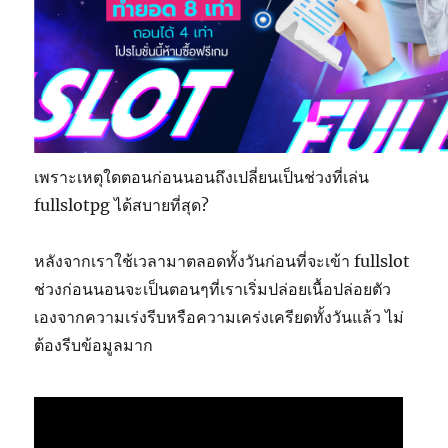
เพราะเหตุใดตอนก่อนนอนถึงเปลี่ยนเป็นช่วงที่เล่น
fullslotpg ได้สบายที่สุด?
หลังจากเราใช้เวลามาตลอดทั้งวันก่อนที่จะเข้า fullslot
ช่วงก่อนนอนจะเป็นตอนๆที่เราเริ่มปล่อยเนื้อปล่อยตัว
เองจากความเร่งรีบหรือความเคร่งเครียดทั้งวันแล้ว ไม่
ต้องรีบข้อมูลมาก