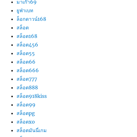
มาเก๊า69
ยูฟ่าเบท
ล็อกดาวน์168
สล็อต
สล็อต168
สล็อต456
สล็อต55
สล็อต66
สล็อต666
สล็อต777
สล็อต888
สล็อต918kiss
สล็อต99
สล็อตpg
สล็อตxo
สล็อตมันนี่เกม