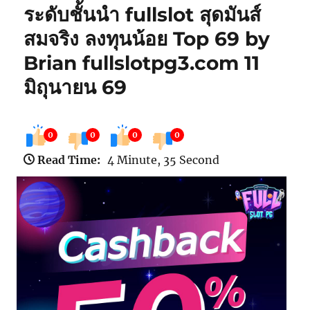
ระดับชั้นนำ fullslot สุดมันส์
สมจริง ลงทุนน้อย Top 69 by
Brian fullslotpg3.com 11
มิถุนายน 69
0
0
0
0
Read Time:
4 Minute, 35 Second