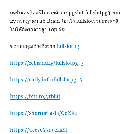
กดรับเครดิตฟรีได้ด้วยตัวเอง pgslot fullslotpg3.com
27 กรกฎาคม 26 Brian โอนไว fullslotรวมเกมคาสิ
โนให้อัตราจ่ายสูง Top 69
ขอขอบคุณอ้างอิงจาก
fullslotpg
https://rebrand.ly/fullslotpg-3
https://cutly.info/fullslotpg-3
https://bitt.to/7rbiuj
https://shorturl.asia/OoNku
https://t.co/0Y7n94ikSt