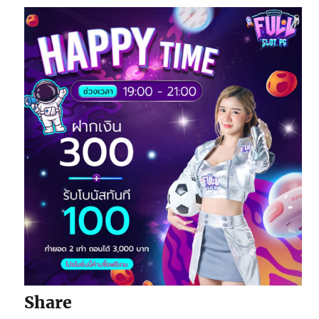
Share