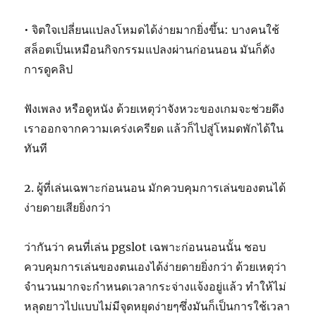
• จิตใจเปลี่ยนแปลงโหมดได้ง่ายมากยิ่งขึ้น: บางคนใช้
สล็อตเป็นเหมือนกิจกรรมแปลงผ่านก่อนนอน มันก็ดัง
การดูคลิป
ฟังเพลง หรือดูหนัง ด้วยเหตุว่าจังหวะของเกมจะช่วยดึง
เราออกจากความเคร่งเครียด แล้วก็ไปสู่โหมดพักได้ใน
ทันที
2. ผู้ที่เล่นเฉพาะก่อนนอน มักควบคุมการเล่นของตนได้
ง่ายดายเสียยิ่งกว่า
ว่ากันว่า คนที่เล่น pgslot เฉพาะก่อนนอนนั้น ชอบ
ควบคุมการเล่นของตนเองได้ง่ายดายยิ่งกว่า ด้วยเหตุว่า
จำนวนมากจะกำหนดเวลากระจ่างแจ้งอยู่แล้ว ทำให้ไม่
หลุดยาวไปแบบไม่มีจุดหยุดง่ายๆซึ่งมันก็เป็นการใช้เวลา