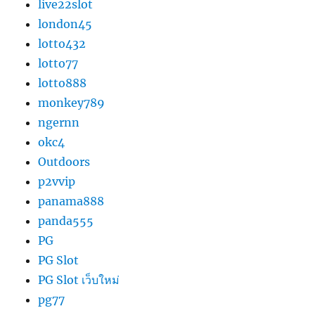
live22slot
london45
lotto432
lotto77
lotto888
monkey789
ngernn
okc4
Outdoors
p2vvip
panama888
panda555
PG
PG Slot
PG Slot เว็บใหม่
pg77