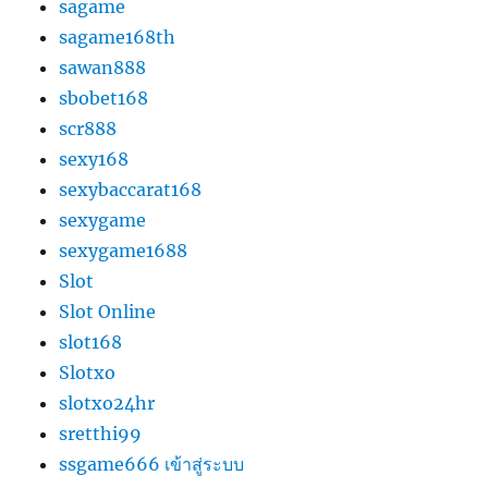
sagame
sagame168th
sawan888
sbobet168
scr888
sexy168
sexybaccarat168
sexygame
sexygame1688
Slot
Slot Online
slot168
Slotxo
slotxo24hr
sretthi99
ssgame666 เข้าสู่ระบบ