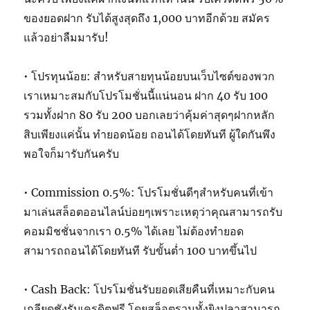
ของยอดฝาก รับได้สูงสุดถึง 1,000 บาทอีกด้วย สมัคร
แล้วอย่าลืมมารับ!
• โปรทุนน้อย: สำหรับสายทุนน้อยบนเว็บไซต์ของพวก
เราเหมาะสมกับโปรโมชั่นนี้แน่นอน ฝาก 40 รับ 100
รวมทั้งฝาก 80 รับ 200 บอกเลยว่าคุ้มค่าสุดๆฝากหลัก
สิบเพียงแค่นั้น ทำยอดน้อย ถอนได้โดยทันที ผู้ใดกันพึง
พอใจก็มารับกันครับ
• Commission 0.5%: โปรโมชั่นดีๆสำหรับคนที่เข้า
มาเล่นสล็อตออนไลน์บ่อยๆเพราะเหตุว่าคุณสามารถรับ
คอมมิชชั่นจากเรา 0.5% ได้เลย ไม่ต้องทำยอด
สามารถถอนได้โดยทันที รับขั้นต่ำ 100 บาทขึ้นไป
• Cash Back: โปรโมชั่นรับยอดเสียคืนที่เหมาะกับคน
เกลียดชังรับเครดิตฟรี โดยสล็อตรวมทั้งยิงปลาสามารถ