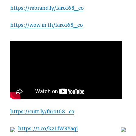
https://rebrand.ly/faro168_co
https://wow.in.th/faro168_co
https://cutt.ly/faro168_co
https://t.co/k2LfWRYaqi