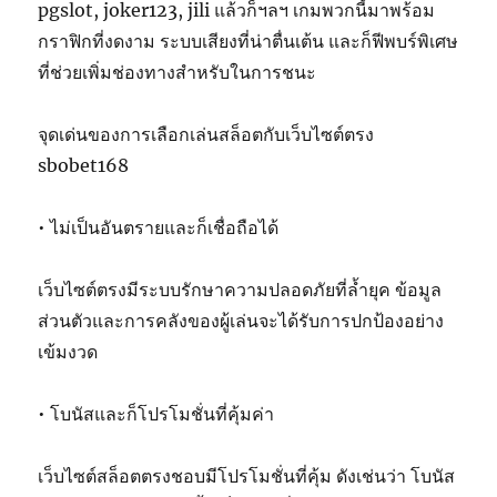
pgslot, joker123, jili แล้วก็ฯลฯ เกมพวกนี้มาพร้อม
กราฟิกที่งดงาม ระบบเสียงที่น่าตื่นเต้น และก็ฟีพบร์พิเศษ
ที่ช่วยเพิ่มช่องทางสำหรับในการชนะ
จุดเด่นของการเลือกเล่นสล็อตกับเว็บไซต์ตรง
sbobet168
• ไม่เป็นอันตรายและก็เชื่อถือได้
เว็บไซต์ตรงมีระบบรักษาความปลอดภัยที่ล้ำยุค ข้อมูล
ส่วนตัวและการคลังของผู้เล่นจะได้รับการปกป้องอย่าง
เข้มงวด
• โบนัสและก็โปรโมชั่นที่คุ้มค่า
เว็บไซต์สล็อตตรงชอบมีโปรโมชั่นที่คุ้ม ดังเช่นว่า โบนัส