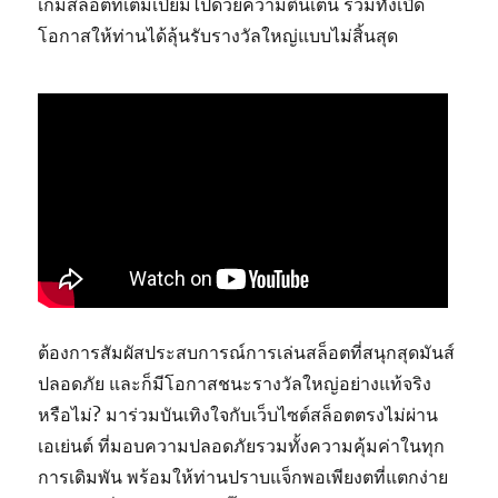
เกมสล็อตที่เต็มเปี่ยมไปด้วยความตื่นเต้น รวมทั้งเปิด
โอกาสให้ท่านได้ลุ้นรับรางวัลใหญ่แบบไม่สิ้นสุด
ต้องการสัมผัสประสบการณ์การเล่นสล็อตที่สนุกสุดมันส์
ปลอดภัย และก็มีโอกาสชนะรางวัลใหญ่อย่างแท้จริง
หรือไม่? มาร่วมบันเทิงใจกับเว็บไซต์สล็อตตรงไม่ผ่าน
เอเย่นต์ ที่มอบความปลอดภัยรวมทั้งความคุ้มค่าในทุก
การเดิมพัน พร้อมให้ท่านปราบแจ็กพอเพียงตที่แตกง่าย