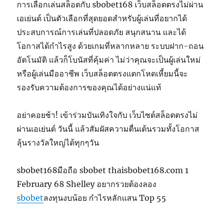
การเลือกเล่นสล็อตกับ sbobet168 เว็บสล็อตตรงไม่ผ่าน
เอเย่นต์ เป็นตัวเลือกที่สุดยอดสำหรับผู้เล่นที่อยากได้
ประสบการณ์การเล่นที่ปลอดภัย สนุกสนาน และได้
โอกาสได้กำไรสูง ด้วยเกมที่หลากหลาย ระบบฝาก-ถอน
อัตโนมัติ แล้วก็โบนัสที่คุ้มค่า ไม่ว่าคุณจะเป็นผู้เล่นใหม่
หรือผู้เล่นมืออาชีพ เว็บสล็อตตรงแตกโหดเหี้ยมนี้จะ
รองรับความต้องการของคุณได้อย่างแน่แท้
อย่าคอยช้า! เข้าร่วมบันเทิงใจกับ เว็บไซต์สล็อตตรงไม่
ผ่านเอเย่นต์ วันนี้ แล้วสัมผัสความตื่นเต้นรวมทั้งโอกาส
ลุ้นรางวัลใหญ่ได้ทุกๆวัน
sbobet168มือถือ sbobet thaisbobet168.com 1
February 68 Shelley อยากรวยต้องลอง
sbobet
ลงทุนงบน้อย กำไรหลักแสน Top 55