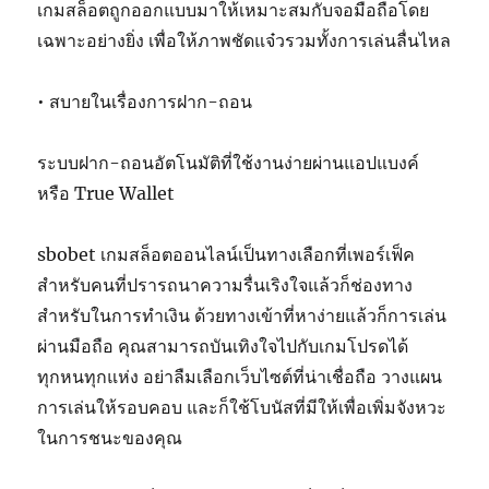
เกมสล็อตถูกออกแบบมาให้เหมาะสมกับจอมือถือโดย
เฉพาะอย่างยิ่ง เพื่อให้ภาพชัดแจ๋วรวมทั้งการเล่นลื่นไหล
• สบายในเรื่องการฝาก-ถอน
ระบบฝาก-ถอนอัตโนมัติที่ใช้งานง่ายผ่านแอปแบงค์
หรือ True Wallet
sbobet เกมสล็อตออนไลน์เป็นทางเลือกที่เพอร์เฟ็ค
สำหรับคนที่ปรารถนาความรื่นเริงใจแล้วก็ช่องทาง
สำหรับในการทำเงิน ด้วยทางเข้าที่หาง่ายแล้วก็การเล่น
ผ่านมือถือ คุณสามารถบันเทิงใจไปกับเกมโปรดได้
ทุกหนทุกแห่ง อย่าลืมเลือกเว็บไซต์ที่น่าเชื่อถือ วางแผน
การเล่นให้รอบคอบ และก็ใช้โบนัสที่มีให้เพื่อเพิ่มจังหวะ
ในการชนะของคุณ