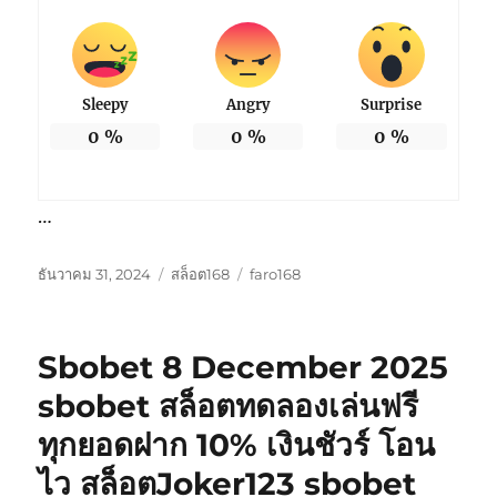
Sleepy
Angry
Surprise
0
%
0
%
0
%
…
เขียน
หมวด
ป้าย
ธันวาคม 31, 2024
สล็อต168
faro168
เมื่อ
หมู่
กำกับ
Sbobet 8 December 2025
sbobet สล็อตทดลองเล่นฟรี
ทุกยอดฝาก 10% เงินชัวร์ โอน
ไว สล็อตJoker123 sbobet