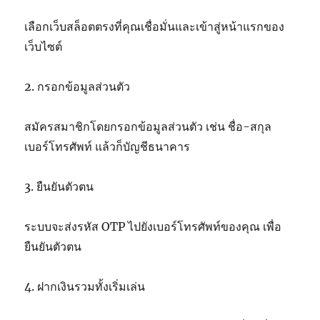
เลือกเว็บสล็อตตรงที่คุณเชื่อมั่นและเข้าสู่หน้าแรกของ
เว็บไซต์
2. กรอกข้อมูลส่วนตัว
สมัครสมาชิกโดยกรอกข้อมูลส่วนตัว เช่น ชื่อ-สกุล
เบอร์โทรศัพท์ แล้วก็บัญชีธนาคาร
3. ยืนยันตัวตน
ระบบจะส่งรหัส OTP ไปยังเบอร์โทรศัพท์ของคุณ เพื่อ
ยืนยันตัวตน
4. ฝากเงินรวมทั้งเริ่มเล่น