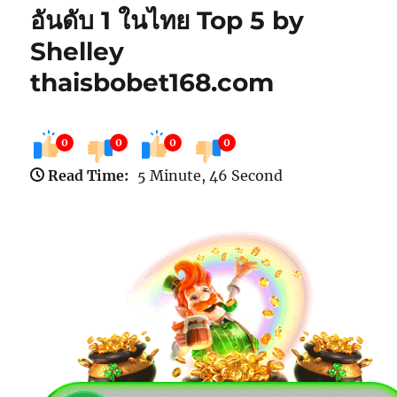
อันดับ 1 ในไทย Top 5 by
Shelley
thaisbobet168.com
0
0
0
0
Read Time:
5 Minute, 46 Second