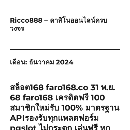
Ricco888 – คาสิโนออนไลน์ครบ
วงจร
เดือน:
ธันวาคม 2024
สล็อต168 faro168.co 31 พ.ย.
68 faro168 เครดิตฟรี 100
สมาชิกใหม่รับ 100% มาตรฐาน
APIรองรับทุกแพลตฟอร์ม
pgslot ไม่กระตุก เล่นฟรี ทุก