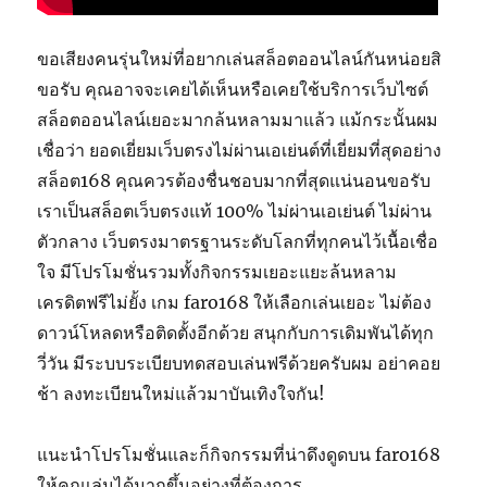
ขอเสียงคนรุ่นใหม่ที่อยากเล่นสล็อตออนไลน์กันหน่อยสิ
ขอรับ คุณอาจจะเคยได้เห็นหรือเคยใช้บริการเว็บไซต์
สล็อตออนไลน์เยอะมากล้นหลามมาแล้ว แม้กระนั้นผม
เชื่อว่า ยอดเยี่ยมเว็บตรงไม่ผ่านเอเย่นต์ที่เยี่ยมที่สุดอย่าง
สล็อต168 คุณควรต้องชื่นชอบมากที่สุดแน่นอนขอรับ
เราเป็นสล็อตเว็บตรงแท้ 100% ไม่ผ่านเอเย่นต์ ไม่ผ่าน
ตัวกลาง เว็บตรงมาตรฐานระดับโลกที่ทุกคนไว้เนื้อเชื่อ
ใจ มีโปรโมชั่นรวมทั้งกิจกรรมเยอะแยะล้นหลาม
เครดิตฟรีไม่ยั้ง เกม faro168 ให้เลือกเล่นเยอะ ไม่ต้อง
ดาวน์โหลดหรือติดตั้งอีกด้วย สนุกกับการเดิมพันได้ทุก
วี่วัน มีระบบระเบียบทดสอบเล่นฟรีด้วยครับผม อย่าคอย
ช้า ลงทะเบียนใหม่แล้วมาบันเทิงใจกัน!
แนะนำโปรโมชั่นและก็กิจกรรมที่น่าดึงดูดบน faro168
ให้คุณเล่นได้มากขึ้นอย่างที่ต้องการ