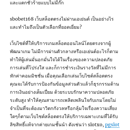
และแตกชั่วร้ายแบบไม่มีกั๊ก
sbobet168 เว็บสล็อตตรงไม่ผ่านเอเย่นต์ เป็นอย่างไร
และทำไมถึงเป็นตัวเลือกที่ยอดเยี่ยม?
เว็บไซต์ที่ให้บริการเกมสล็อตออนไลน์โดยตรงจากผู้
พัฒนาเกม ไม่มีการผ่านตัวกลางหรือเอเย่นต์อะไรก็ตาม
ทำให้ผู้เล่นมั่นอกมั่นใจได้ในเรื่องของความปลอดภัย
การเล่นที่โปร่งใส และก็การชำระเงินรางวัลที่ไม่มีการ
หักค่าคอมมิชชั่น เมื่อคุณเลือกเล่นเว็บไซต์สล็อตตรง
คุณจะได้รับการป้องกันข้อมูลส่วนตัวแล้วก็ธุรกรรมด้าน
การเงินอย่างเต็มเปี่ยม ด้วยระบบรักษาความปลอดภัย
ระดับสูง ทำให้คุณสามารถเพลิดเพลินใจกับเกมโดยไม่
จำเป็นที่จะต้องมาวิตกกังวลหรือกลุ้มใจเรื่องความเสี่ยง
ใดๆก็ตามเว็บไซต์สล็อตตรงให้บริการเฉพาะเกมที่ได้รับ
ลิขสิทธิ์แท้จากค่ายเกมชั้นนำ ดังเช่นว่า slotxo,
pgslot