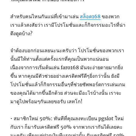
สำหรับคนไหนกันแน่ที่เข้ามาเล่น
สล็อต168
ของพวก
เราแล้วสงสัยว่า เรามีโปรโมชั่นและก็กิจกรรมอะไรที่น่า
ดึงดูดบ้าง?
จำต้องบอกก่อนเลยนะนะครับว่า โปรโมชั่นของพวกเรา
นั้นมีให้ท่านตั้งแต่ครั้งแรกที่คุณเป็นพวกแน่นอน
เนื่องจากการเริ่มต้นเล่น faro168 มันจะง่ายดายมากยิ่ง
ขึ้น หากคุณมีตัวช่วยอย่างเครดิตฟรีดีๆยิ่งกว่านั้น ยังมี
โปรโมชั่นแล้วก็กิจกรรมอื่นๆที่ช่วยซัพพอร์ตการเล่นเกม
ของคุณได้มากขึ้นอีกด้วย ส่วนจะมีอะไรบ้างนั้น เราจะ
มาดูไปพร้อมๆกันเลยขอรับ เลทโก!
• สมาชิกใหม่ 50%: ทันทีที่คุณลงทะเบียน pgslot ใหม่
กับเรา ก็มารับเครดิตฟรี 50% จากพวกเรากันได้เลยคะ
นะครับ เพียงแค่ฝากเงินทีแรกเท่านั้น รับเครดิตฟรี 50%