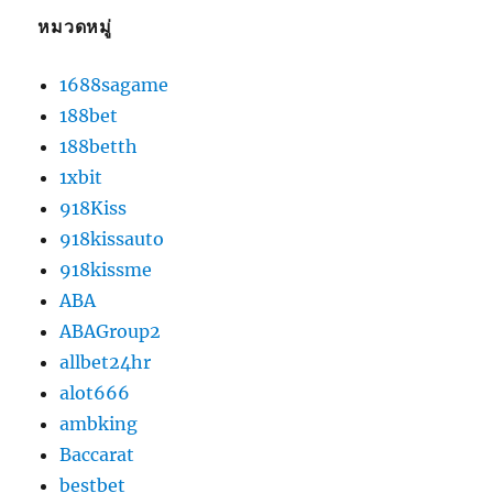
หมวดหมู่
1688sagame
188bet
188betth
1xbit
918Kiss
918kissauto
918kissme
ABA
ABAGroup2
allbet24hr
alot666
ambking
Baccarat
bestbet