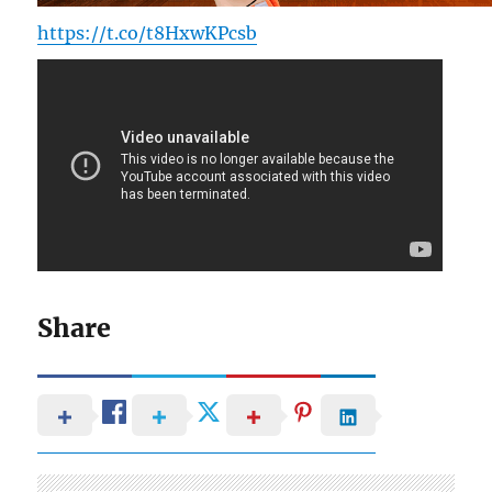
https://t.co/t8HxwKPcsb
Share