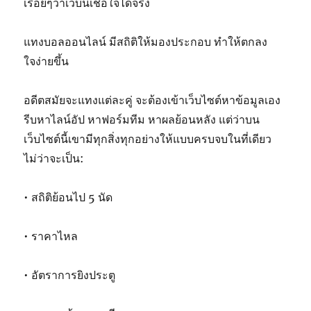
เรื่อยๆว่าเว็บนี้เชื่อใจได้จริง
แทงบอลออนไลน์ มีสถิติให้มองประกอบ ทำให้ตกลง
ใจง่ายขึ้น
อดีตสมัยจะแทงแต่ละคู่ จะต้องเข้าเว็บไซต์หาข้อมูลเอง
รีบหาไลน์อัป หาฟอร์มทีม หาผลย้อนหลัง แต่ว่าบน
เว็บไซต์นี้เขามีทุกสิ่งทุกอย่างให้แบบครบจบในที่เดียว
ไม่ว่าจะเป็น:
• สถิติย้อนไป 5 นัด
• ราคาไหล
• อัตราการยิงประตู