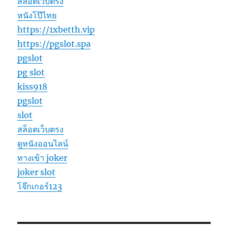
สล็อตเว็บตรง
หนังโป๊ไทย
https://1xbetth.vip
https://pgslot.spa
pgslot
pg slot
kiss918
pgslot
slot
สล็อตเว็บตรง
ดูหนังออนไลน์
ทางเข้า joker
joker slot
โจ๊กเกอร์123