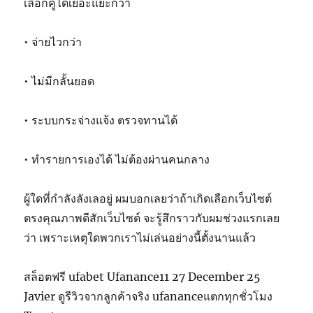
เลือกคู่ได้เยอะแยะกว่า
• จ่ายไวกว่า
• ไม่มีกลั้นยอด
• ระบบกระจ่างแจ้ง ตรวจทานได้
• ทำรายการเองได้ ไม่ต้องผ่านคนกลาง
ผู้ใดที่กำลังลังเลอยู่ ผมบอกเลยว่าถ้าเกิดเลือกเว็บไซต์
ตรงคุณภาพดีสักเว็บไซต์ จะรู้สึกราวกับผมช่วงแรกเลย
ว่า เพราะเหตุใดพวกเราไม่เล่นอย่างนี้ตั้งนานแล้ว
สล็อตฟรี ufabet Ufanance11 27 December 25
Javier ดูรีวิวจากลูกค้าจริง ufananceแตกทุกชั่วโมง