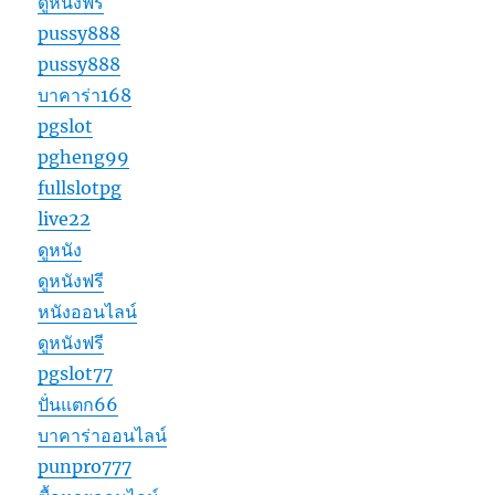
ดูหนังฟรี
pussy888
pussy888
บาคาร่า168
pgslot
pgheng99
fullslotpg
live22
ดูหนัง
ดูหนังฟรี
หนังออนไลน์
ดูหนังฟรี
pgslot77
ปั่นแตก66
บาคาร่าออนไลน์
punpro777