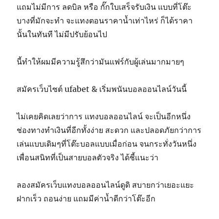
แถมไม่มีการ ลดบิล หรือ กั๊กใบเสร็จรับเงิน แบบที่โต๊ะ
บางที่มักจะทำ จะแทงตอนราคาน้ำเท่าไหร่ ก็ได้ราคา
นั้นในทันที ไม่มีปรับย้อนไป
นี้ทำให้ผมมีความรู้สึกว่ามันแฟร์กับผู้เล่นมากมายๆ
สมัครเว็บไซต์ ufabet & เริ่มพนันบอลออนไลน์วันนี้
ไม่เคยคิดเลยว่าการ แทงบอลออนไลน์ จะเป็นอีกหนึ่ง
ช่องทางทำเงินที่อีกทั้งง่าย สะดวก และปลอดภัยกว่าการ
เล่นแบบเดิมๆที่โต๊ะบอลแบบเมื่อก่อน จนกระทั่งวันหนึ่ง
เพื่อนสนิทที่เป็นสายบอลตัวจริง ได้ชี้แนะว่า
ลองสมัครเว็บแทงบอลออนไลน์ดูดิ สบายกว่าเยอะแยะ
ฝากเร็ว ถอนง่าย แถมมีค่าน้ำดีกว่าโต๊ะอีก