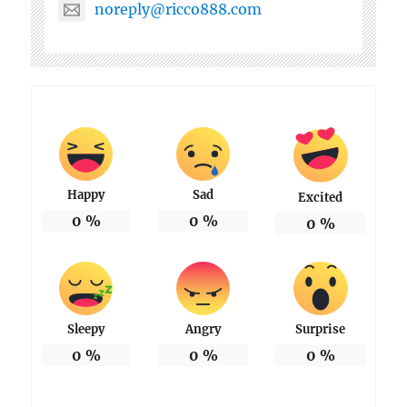
noreply@ricco888.com
Happy
Sad
Excited
0
%
0
%
0
%
Sleepy
Angry
Surprise
0
%
0
%
0
%