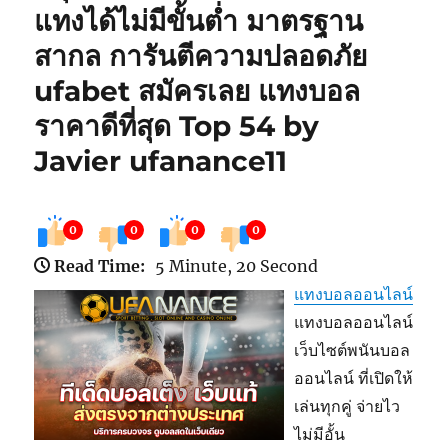
แทงได้ไม่มีขั้นต่ำ มาตรฐาน
สากล การันตีความปลอดภัย
ufabet สมัครเลย แทงบอล
ราคาดีที่สุด Top 54 by
Javier ufanance11
0
0
0
0
Read Time:
5 Minute, 20 Second
แทงบอลออนไลน์
แทงบอลออนไลน์
เว็บไซต์พนันบอล
ออนไลน์ ที่เปิดให้
เล่นทุกคู่ จ่ายไว
ไม่มีอั้น