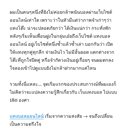
ผมเป็นคนๆหนึ่งที่ยังไม่ค่อยกล้าพนันบอลผ่านเว็บไซต์
ออนไลน์เท่าใด เพราะว่าในหัวมีแต่ว่าภาพจำเก่าๆว่า
แทงโต๊ะ น่าจะปลอดภัยกว่า ได้เงินแน่กว่า กระทั่งพัก
หลังๆเริ่มเห็นเพื่อนฝูงในกลุ่มเอ๋ยถึงเว็บไซต์ แทงบอล
ออนไลน์ อยู่เว็บไซต์หนึ่งซ้ำแล้วซ้ำเล่า บอกกันว่า เปิด
ให้แทงทุกคู่ทุกลีก จ่ายเงินไว ไม่มีอั้นยอด แตกต่างจาก
โต๊ะที่ถูกใจปิดคู่ หรือจำกัดวงเงินอยู่เรื่อยๆ จนผมตกลง
ใจลองเข้าไปดูแบบยังไม่กล้าฝากมากแค่ไหน
รวมทั้งนี่แหละ… จุดเริ่มแรกของประสบการณ์ที่ผมเองก็
ไม่คิดว่าจะแปลงความรู้สึกเกี่ยวกับ เว็บแทงบอล ไปแบบ
180 องศา
แทงบอลออนไลน์
เริ่มจากความสงสัย → จนถึงเปลี่ยน
เป็นความตรึงใจ