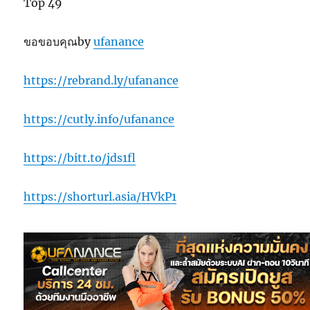
Top 49
ขอขอบคุณby
ufanance
https://rebrand.ly/ufanance
https://cutly.info/ufanance
https://bitt.to/jds1fl
https://shorturl.asia/HVkP1