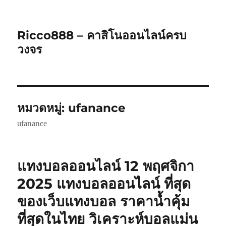
Ricco888 – คาสิโนออนไลน์ครบ
วงจร
หมวดหมู่:
ufanance
ufanance
แทงบอลออนไลน์ 12 พฤศจิกา
2025 แทงบอลออนไลน์ ที่สุด
ของเว็บแทงบอล ราคาน้ำคุ้ม
ที่สุดในไทย วิเคราะห์บอลแม่น