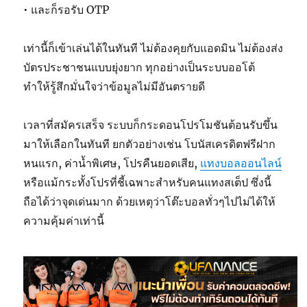
• และก็รอรับ OTP
เท่านี้ก็เข้าเล่นได้ในทันที ไม่ต้องคุยกับแอดมิน ไม่ต้องส่ง
บัตรประชาชนแบบยุ่งยาก ทุกอย่างเป็นระบบออโต้
ทำให้รู้สึกมั่นใจว่าข้อมูลไม่มีอันตรายดี
เวลาที่สมัครเสร็จ ระบบก็กระดอนโปรโมชันต้อนรับขึ้น
มาให้เลือกในทันที ยกตัวอย่างเช่น โบนัสเครดิตฟรีฝาก
หนแรก, ค่าน้ำพิเศษ, โปรคืนยอดเสีย,
แทงบอลออนไลน์
หรือแม้กระทั้งโปรที่ชี้เฉพาะสำหรับคนแทงสเต็ป ซึ่งนี้
ถือได้ว่าจุดเด่นมาก ด้วยเหตุว่าโต๊ะบอลทั่วๆไปไม่ได้ให้
ความคุ้มค่าเท่านี้