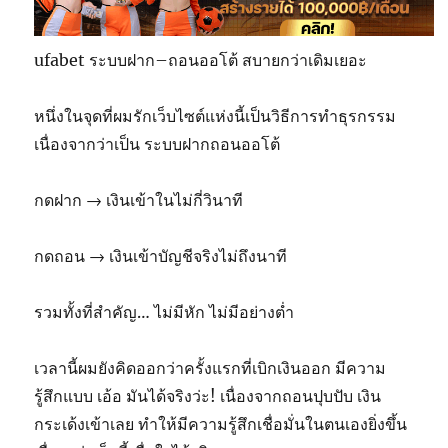
ufabet ระบบฝาก–ถอนออโต้ สบายกว่าเดิมเยอะ
หนึ่งในจุดที่ผมรักเว็บไซต์แห่งนี้เป็นวิธีการทำธุรกรรม
เนื่องจากว่าเป็น ระบบฝากถอนออโต้
กดฝาก → เงินเข้าในไม่กี่วินาที
กดถอน → เงินเข้าบัญชีจริงไม่ถึงนาที
รวมทั้งที่สำคัญ… ไม่มีหัก ไม่มีอย่างต่ำ
เวลานี้ผมยังคิดออกว่าครั้งแรกที่เบิกเงินออก มีความ
รู้สึกแบบ เอ้อ มันได้จริงว่ะ! เนื่องจากถอนปุบปับ เงิน
กระเด้งเข้าเลย ทำให้มีความรู้สึกเชื่อมั่นในตนเองยิ่งขึ้น