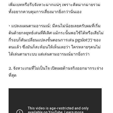
เพิ่มเบทหรือรีบจังหวะมากแน่ๆ เพราะคิดมากมายรวม
ทั้งอยากควบคุมการเสี่ยงมากยิ่งกว่านั่นเอง
• แปลงแผนตามอารมณ์: มีคนไม่น้อยเลยครับผมที่เริ่ม
ต้นด้วยกลยุทธ์เล่นที่ดีเลิศ แม้กระนั้นพอใช้ได้หรือเสียไม่
กี่รอบก็ดันเปลี่ยนแปลงขั้นตอนการเล่น pgslot77 ของ
ตนแล้ว ซึ่งมันก็สะท้อนให้เห็นเลยว่า ใครหลายๆคนไม่
ได้เล่นตามระบบ แต่เล่นตามอารมณ์มากยิ่งกว่า
2. จังหวะเกมที่ไม่เป็นใจ เปิดเผยด้านจริงออกมากระจ่าง
ที่สุด