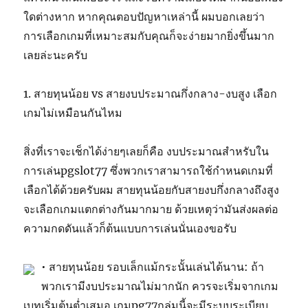
ใดต่างหาก หากคุณตอบปัญหาเหล่านี้ ผมบอกเลยว่า
การเลือกเกมที่เหมาะสมกับคุณก็จะง่ายมากยิ่งขึ้นมาก
เลยล่ะนะครับ
1. สายทุนน้อย vs สายงบประมาณกึ่งกลาง-งบสูง เลือก
เกมไม่เหมือนกันไหม
สิ่งที่เราจะเช็กได้ง่ายๆเลยก็คือ งบประมาณสำหรับใน
การเล่นpgslot77 ซึ่งพวกเราสามารถใช้กำหนดเกมที่
เลือกได้ด้วยครับผม สายทุนน้อยกับสายงบกึ่งกลางถึงสูง
จะเลือกเกมแตกต่างกันมากมาย ด้วยเหตุว่ามันส่งผลต่อ
ความกดดันแล้วก็ต้นแบบการเล่นนั่นเองขอรับ
• สายทุนน้อย รอบเล็กแม้กระนั้นเล่นได้นาน: ถ้า
พวกเรามีงบประมาณไม่มากนัก ควรจะเริ่มจากเกม
เบทเริ่มต้นต่ำเสมอ เกมpg77กลุ่มนี้จะมีระบบระเบียบ