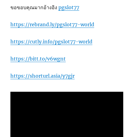
ขอขอบคุณมากอ้างอิง
pgslot77
https://rebrand.ly/pgslot77-world
https://cutly.info/pgslot77-world
https://bitt.to/v6wgnt
https://shorturl.asia/y7gjr