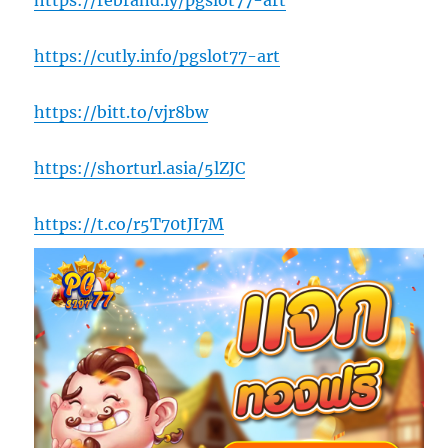
https://rebrand.ly/pgslot77-art
https://cutly.info/pgslot77-art
https://bitt.to/vjr8bw
https://shorturl.asia/5lZJC
https://t.co/r5T70tJI7M