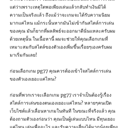
แต่ว่าเพราะเหตุใดพอเพียงเล่นแล้วกลับทำเงินมิได้
ความเป็นจริงแล้ว ถึงแม้ว่าจะเกมจะได้รับความนิยม
มากแค่ไหน แม้กระนั้นหากมันไม่เข้ากันสไตล์การเล่น
ของคุณ มันก็ยากที่ผลลัพธ์จะออกมาดีนั่นแหละครับผม
ด้วยเหตุนั้น ในเนื้อหานี้ ผมจะช่วยให้คุณเลือกเกมที่
เหมาะสมกับสไตล์ของตัวเองเพิ่มขึ้นเรื่อยๆเองครับผม
มาเริ่มกันเลย!
ก่อนเลือกเกม pg77 คุณควรต้องเข้าใจสไตล์การเล่น
ของตัวเองเยอะแค่ไหน?
ก่อนที่พวกเราจะเลือกเกม pg77 เราจำเป็นต้องรู้เรื่อง
สไตล์การเล่นของตนเองเยอะแค่ไหน? หลายๆคนเปิด
เว็บไซต์แล้วเลื่อนหาเกมในทันที ในขณะที่จริงแล้ว คุณ
ต้องถามตัวเองก่อนว่า คุณเป็นผู้เล่นแบบไหน มีทุนเยอะ
แค่ไหน เล่นเพื่ออะไร และรับความเสี่ยงได้มากน้อยเพียง