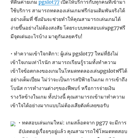
ที่ดินค่ายเกม
pgslot77
เปิดให้บริการกับทุกคนที่เข้ามา
ใช้บริการ สามารถทดลองเล่นเกมฟรีก่อนเดิมพันจริงได้
อย่างเต็มที่ ซึ่งมันจะช่วยทำให้คุณสามารถเล่นเกมได้
ง่ายขึ้นอย่างไม่ต้องสงสัย โดยระบบทดสอบเล่นpg77ฟรี
มีจุดเด่นอะไรบ้าง มาดูกันเลยครับ!
• ทำความเข้าใจกติกา: ผู้เล่น pgslot77 ใหม่ที่ยังไม่
เข้าใจเกมเท่าไรนัก สามารถเรียนรู้รวมทั้งทำความ
เข้าใจข้อตกลงของเกมในโหมดทดลองเล่นpgslotฟรีได้
อย่างเต็มเปี่ยม ไม่ว่าจะเป็นการสปิฟ้ายในเกม การเข้าถึง
โบนัส การทำงานต่างๆของฟีพบร์ หรือการจ่ายเงิน
รางวัลข้างในเกม ทั้งปวงนี้ คุณสามารถเข้ามาทำความ
เข้าใจได้อย่างมากแบบไม่ต้องเสียตังค์เลยขอรับ
• ทดสอบเล่นเกมใหม่: เกมสล็อตจาก pg77 จะมีการ
อัปเดตอยู่เรื่อยๆอยู่แล้ว คุณสามารถใช้โหมดทดสอบ