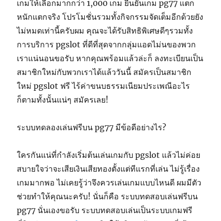
เกมให้เลือกมากกว่า 1,000 เกม ยืนยันเกม pg77 แตก
หนักแตกจริง โปรโมชั่นรวมทั้งกิจกรรมจัดเต็มอีกด้วยยัง
ไม่หมดเท่านี้ครับผม คุณจะได้รับสิทธิพิเศษดีๆรวมทั้ง
การบริการ pgslot ที่ดีที่สุดจากกลุ่มแอดไม่นของพวก
เราแน่นอนขอรับ หากคุณพร้อมแล้วล่ะก็ ลงทะเบียนเป็น
สมาชิกใหม่กับพวกเราได้แล้ววันนี้ สมัครเป็นสมาชิก
ใหม่ pgslot ฟรี ไร้ค่าขนบธรรมเนียมประเพณีอะไร
ก็ตามทั้งนั้นแน่ๆ สมัครเลย!
ระบบทดลองเล่นฟรีบน pg77 มีข้อดีอย่างไร?
ใครกันแน่ที่กำลังเริ่มต้นเล่นเกมกับ pgslot แล้วไม่ค่อย
สบายใจว่าจะเสียเงินเสียทองตั้งแต่ทีแรกที่เล่น ไม่รู้เรื่อง
เกมมากพอ ไม่เคยรู้ว่าจึงควรเล่นเกมแบบไหนดี ผมมีตัว
ช่วยทำให้คุณนะครับ! นั่นก็คือ ระบบทดสอบเล่นฟรีบน
pg77 นั่นเองขอรับ ระบบทดสอบเล่นเป็นระบบเกมฟรี