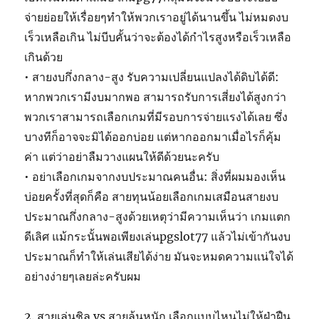
จ่ายย่อยให้เรื่อยๆทำให้พวกเราอยู่ได้นานขึ้น ไม่หมดงบ
เร็วเหลือเกิน ไม่บีบคั้นว่าจะต้องได้กำไรสูงหรือเร็วเหลือ
เกินด้วย
• สายงบกึ่งกลาง-สูง รับความเปลี่ยนแปลงได้ดิบได้ดี:
หากพวกเรามีงบมากพอ สามารถรับการเสี่ยงได้สูงกว่า
พวกเราสามารถเลือกเกมที่มีรอบการจ่ายแรงได้เลย ซึ่ง
บางทีก็อาจจะมิได้ออกบ่อย แต่หากออกมาเมื่อไรก็คุ้ม
ค่า แต่ว่าอย่าลืมวางแผนให้ดีด้วยนะครับ
• อย่าเลือกเกมจากงบประมาณคนอื่น: สิ่งที่ผมมองเห็น
บ่อยครั้งที่สุดก็คือ สายทุนน้อยเลือกเกมเสมือนสายงบ
ประมาณกึ่งกลาง-สูงด้วยเหตุว่ามีความเห็นว่า เกมแตก
ดีเลิศ แม้กระนั้นพอเพียงเล่นpgslot77 แล้วไม่เข้ากันงบ
ประมาณก็ทำให้เล่นเสียได้ง่าย มันจะหมดความแน่ใจได้
อย่างง่ายๆเลยล่ะครับผม
2. สายเล่นชิล vs สายลุ้นหนัก เลือกแบบไหนไม่ให้ฝ่าฝืน