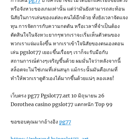
การเล่น
pg77
บางครั้งอาจจะไม่ได้บอกแค่เรื่องของดวง
หรือจังหวะของเกมเท่านั้น แต่ว่ามันยังสามารถสะท้อน
นิสัยในการเล่นของแต่ละคนได้อีกด้วย ทั้งยังเวลาจัดแจง
ทุน การจัดการกับความกดดัน หรือเวลาที่จำเป็นต้อง
ตัดสินใจในจังหวะยากๆพวกเราจะเริ่มเห็นตัวตนของ
พวกเราแจ่มแจ้งขึ้น หากเราเข้าใจนิสัยของตนเองตอน
เล่น pgslot77 เยอะขึ้นเรื่อยๆ เราก็จะรับมือกับ
สถานการณ์ต่างๆเจริญขึ้นด้วย ผมมั่นใจว่าหลังจากนี้
สล็อตจะไม่ใช่เกมที่เล่นสนุก แม้กระนั้นมันคือเกมที่
ทำให้พวกเราดูตัวเองได้มากขึ้นด้วยแน่ๆ ลองเลย!
เว็บตรง pg77 Pgslot77.art 10 มิถุนายน 26
Dorothea casino pgslot77 แตกหนัก Top 99
ขอขอบคุณมากอ้างอิง
pg77