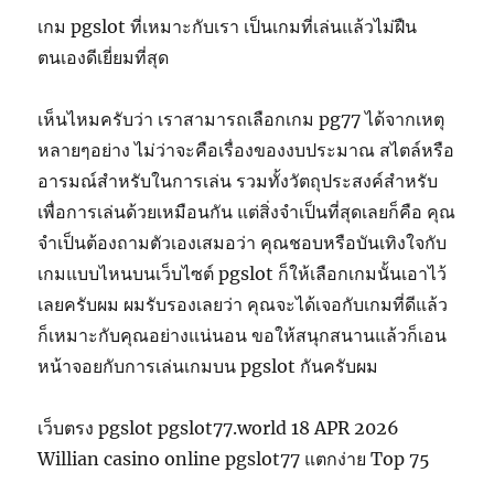
เกม pgslot ที่เหมาะกับเรา เป็นเกมที่เล่นแล้วไม่ฝืน
ตนเองดีเยี่ยมที่สุด
เห็นไหมครับว่า เราสามารถเลือกเกม pg77 ได้จากเหตุ
หลายๆอย่าง ไม่ว่าจะคือเรื่องของงบประมาณ สไตล์หรือ
อารมณ์สำหรับในการเล่น รวมทั้งวัตถุประสงค์สำหรับ
เพื่อการเล่นด้วยเหมือนกัน แต่สิ่งจำเป็นที่สุดเลยก็คือ คุณ
จำเป็นต้องถามตัวเองเสมอว่า คุณชอบหรือบันเทิงใจกับ
เกมแบบไหนบนเว็บไซต์ pgslot ก็ให้เลือกเกมนั้นเอาไว้
เลยครับผม ผมรับรองเลยว่า คุณจะได้เจอกับเกมที่ดีแล้ว
ก็เหมาะกับคุณอย่างแน่นอน ขอให้สนุกสนานแล้วก็เอน
หน้าจอยกับการเล่นเกมบน pgslot กันครับผม
เว็บตรง pgslot pgslot77.world 18 APR 2026
Willian casino online pgslot77 แตกง่าย Top 75