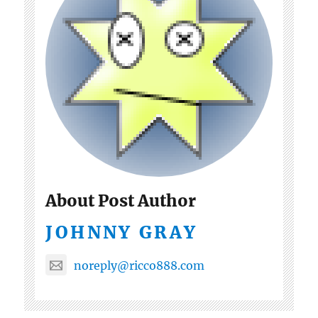
About Post Author
JOHNNY GRAY
noreply@ricco888.com