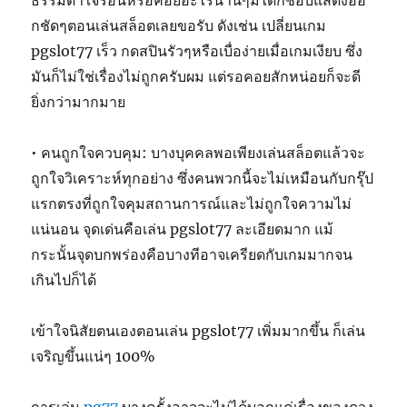
ธรรมดาใจร้อนหรือคอยอะไรนานๆมิได้ก็ชอบแสดงออ
กชัดๆตอนเล่นสล็อตเลยขอรับ ดังเช่น เปลี่ยนเกม
pgslot77 เร็ว กดสปินรัวๆหรือเบื่อง่ายเมื่อเกมเงียบ ซึ่ง
มันก็ไม่ใช่เรื่องไม่ถูกครับผม แต่รอคอยสักหน่อยก็จะดี
ยิ่งกว่ามากมาย
• คนถูกใจควบคุม: บางบุคคลพอเพียงเล่นสล็อตแล้วจะ
ถูกใจวิเคราะห์ทุกอย่าง ซึ่งคนพวกนี้จะไม่เหมือนกับกรุ๊ป
แรกตรงที่ถูกใจคุมสถานการณ์และไม่ถูกใจความไม่
แน่นอน จุดเด่นคือเล่น pgslot77 ละเอียดมาก แม้
กระนั้นจุดบกพร่องคือบางทีอาจเครียดกับเกมมากจน
เกินไปก็ได้
เข้าใจนิสัยตนเองตอนเล่น pgslot77 เพิ่มมากขึ้น ก็เล่น
เจริญขึ้นแน่ๆ 100%