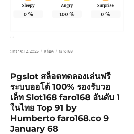
Sleepy
Angry
Surprise
0
%
100
%
0
%
…
เขียน
หมวด
ป้าย
มกราคม 2, 2025
สล็อต
faro168
เมื่อ
หมู่
กำกับ
Pgslot สล็อตทดลองเล่นฟรี
ระบบออโต้ 100% รองรับวอ
เล็ท Slot168 faro168 อันดับ 1
ในไทย Top 91 by
Humberto faro168.co 9
January 68