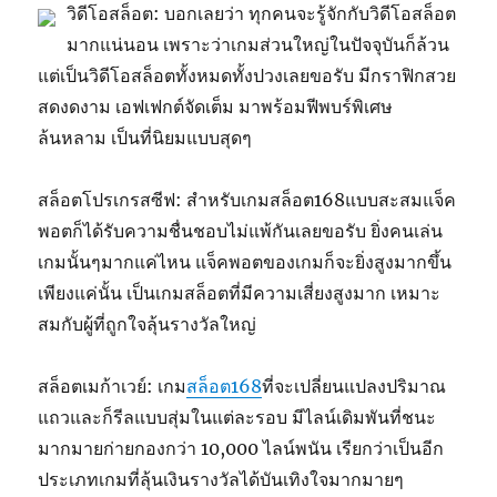
วิดีโอสล็อต: บอกเลยว่า ทุกคนจะรู้จักกับวิดีโอสล็อต
มากแน่นอน เพราะว่าเกมส่วนใหญ่ในปัจจุบันก็ล้วน
แต่เป็นวิดีโอสล็อตทั้งหมดทั้งปวงเลยขอรับ มีกราฟิกสวย
สดงดงาม เอฟเฟกต์จัดเต็ม มาพร้อมฟีพบร์พิเศษ
ล้นหลาม เป็นที่นิยมแบบสุดๆ
สล็อตโปรเกรสซีฟ: สำหรับเกมสล็อต168แบบสะสมแจ็ค
พอตก็ได้รับความชื่นชอบไม่แพ้กันเลยขอรับ ยิ่งคนเล่น
เกมนั้นๆมากแค่ไหน แจ็คพอตของเกมก็จะยิ่งสูงมากขึ้น
เพียงแค่นั้น เป็นเกมสล็อตที่มีความเสี่ยงสูงมาก เหมาะ
สมกับผู้ที่ถูกใจลุ้นรางวัลใหญ่
สล็อตเมก้าเวย์: เกม
สล็อต168
ที่จะเปลี่ยนแปลงปริมาณ
แถวและก็รีลแบบสุ่มในแต่ละรอบ มีไลน์เดิมพันที่ชนะ
มากมายก่ายกองกว่า 10,000 ไลน์พนัน เรียกว่าเป็นอีก
ประเภทเกมที่ลุ้นเงินรางวัลได้บันเทิงใจมากมายๆ