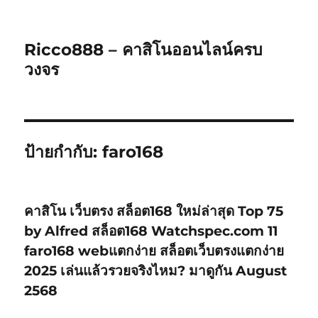
Ricco888 – คาสิโนออนไลน์ครบ
วงจร
ป้ายกำกับ:
faro168
คาสิโน เว็บตรง สล็อต168 ใหม่ล่าสุด Top 75
by Alfred สล็อต168 Watchspec.com 11
faro168 webแตกง่าย สล็อตเว็บตรงแตกง่าย
2025 เล่นแล้วรวยจริงไหม? มาดูกัน August
2568