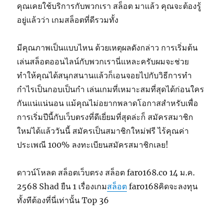
คุณเคยใช้บริการกับพวกเรา สล็อต มาแล้ว คุณจะต้องรู้
อยู่แล้วว่า เกมสล็อตที่ดีรวมทั้ง
มีคุณภาพเป็นแบบไหน ด้วยเหตุผลดังกล่าว การเริ่มต้น
เล่นสล็อตออนไลน์กับพวกเรานี่แหละครับผมจะช่วย
ทำให้คุณได้สนุกสนานแล้วก็เอนจอยไปกับวิธีการทำ
กำไรเป็นกอบเป็นกำ เล่นเกมที่เหมาะสมที่สุดได้ก่อนใคร
กันแน่แน่นอน แม้คุณไม่อยากพลาดโอกาสสำหรับเพื่อ
การเริ่มปีนี้กับเว็บตรงที่ดีเยี่ยมที่สุดล่ะก็ สมัครสมาชิก
ใหม่ได้แล้ววันนี้ สมัครเป็นสมาชิกใหม่ฟรี ไร้คุณค่า
ประเพณี 100% ลงทะเบียนสมัครสมาชิกเลย!
ดาวน์โหลด สล็อตเว็บตรง สล็อต faro168.co 14 ม.ค.
2568 Shad ยืน 1 เรื่องเกม
สล็อต
faro168คิดจะลงทุน
ทั้งทีต้องที่นี่เท่านั้น Top 36