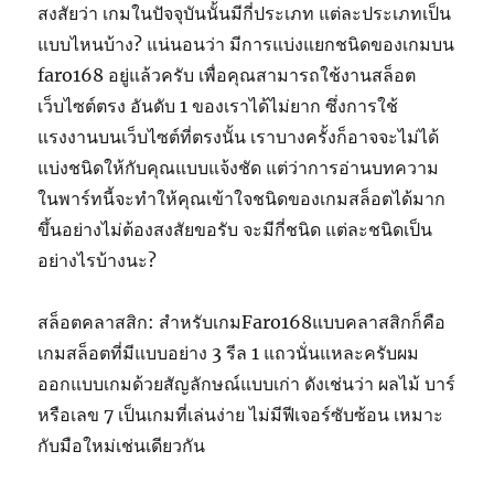
สงสัยว่า เกมในปัจจุบันนั้นมีกี่ประเภท แต่ละประเภทเป็น
แบบไหนบ้าง? แน่นอนว่า มีการแบ่งแยกชนิดของเกมบน
faro168 อยู่แล้วครับ เพื่อคุณสามารถใช้งานสล็อต
เว็บไซต์ตรง อันดับ 1 ของเราได้ไม่ยาก ซึ่งการใช้
แรงงานบนเว็บไซต์ที่ตรงนั้น เราบางครั้งก็อาจจะไม่ได้
แบ่งชนิดให้กับคุณแบบแจ้งชัด แต่ว่าการอ่านบทความ
ในพาร์ทนี้จะทำให้คุณเข้าใจชนิดของเกมสล็อตได้มาก
ขึ้นอย่างไม่ต้องสงสัยขอรับ จะมีกี่ชนิด แต่ละชนิดเป็น
อย่างไรบ้างนะ?
สล็อตคลาสสิก: สำหรับเกมFaro168แบบคลาสสิกก็คือ
เกมสล็อตที่มีแบบอย่าง 3 รีล 1 แถวนั่นแหละครับผม
ออกแบบเกมด้วยสัญลักษณ์แบบเก่า ดังเช่นว่า ผลไม้ บาร์
หรือเลข 7 เป็นเกมที่เล่นง่าย ไม่มีฟีเจอร์ซับซ้อน เหมาะ
กับมือใหม่เช่นเดียวกัน