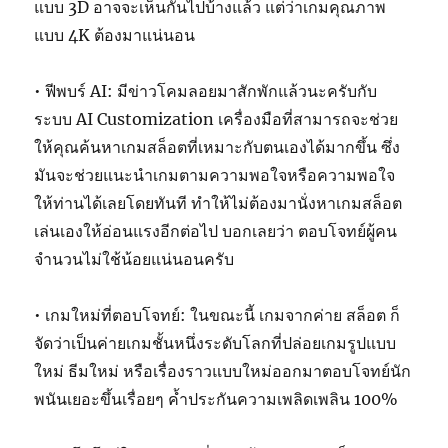
แบบ 3D อาจจะเห็นกันไปบ้างแล้ว แต่ว่าเกมคุณภาพ
แบบ 4K ต้องมาแน่นอน
• ฟีพบร์ AI: มีข่าวโคมลอยมาสักพักแล้วนะครับกับ
ระบบ AI Customization เครื่องมือที่สามารถจะช่วย
ให้คุณค้นหาเกมสล็อตที่เหมาะกับตนเองได้มากขึ้น ซึ่ง
มันจะช่วยแนะนำเกมตามความพอใจหรือความพอใจ
ให้ท่านได้เลยโดยทันที ทำให้ไม่ต้องมานั่งหาเกมสล็อต
เล่นเองให้อ่อนแรงอีกต่อไป บอกเลยว่า ตอบโจทย์ผู้คน
จำนวนไม่ใช้น้อยแน่นอนครับ
• เกมใหม่ที่ตอบโจทย์: ในขณะนี้ เกมจากค่าย สล็อต ก็
จัดว่าเป็นค่ายเกมชั้นหนึ่งระดับโลกที่ปล่อยเกมรูปแบบ
ใหม่ ธีมใหม่ หรือเรื่องราวแบบใหม่ออกมาตอบโจทย์นัก
พนันเยอะขึ้นเรื่อยๆ ค้ำประกันความเพลิดเพลิน 100%