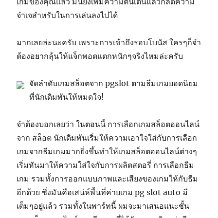
เกมของคุณแล้ว มันยังเพิ่มความตื่นเต้นแล้วก็ลดความ
จำเจสำหรับในการเล่นลงไปได้
มากเลยล่ะนะครับ เพราะการเข้าถึงรอบโบนัส ใครๆก็จำ
ต้องอยากลุ้นให้แจ็กพอตแตกหนักๆจริงไหมล่ะครับ
จัดลำดับเกมสล็อตจาก pgslot ตามธีมเกมยอดนิยม
ที่นักเดิมพันให้หมดใจ!
จำต้องบอกเลยว่า ในตอนนี้ การเลือกเกมสล็อตออนไลน์
จาก สล็อต นักเดิมพันเริ่มให้ความเอาใจใส่กับการเลือก
เกมจากธีมเกมมากยิ่งขึ้นทำให้เกมสล็อตออนไลน์ต่างๆ
เริ่มหันมาให้ความใส่ใจกับการผลิตสตอรี่ การเลือกธีม
เกม รวมทั้งการออกแบบภาพและเสียงของเกมให้กับธีม
อีกด้วย ซึ่งมันคือเสน่ห์พื้นที่ค่ายเกม pg slot auto มี
เต็มๆอยู่แล้ว รวมทั้งในพาร์ทนี้ ผมจะมาเสนอแนะชั้น