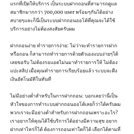
แรกที่เปิดให้บริการ เป็นระบบฝากถอนที่สามารถดูแล
สมาชิกมากกว่า 700,000 user พร้อมๆกันได้อย่าง
สบายๆและก็นี่เป็นระบบฝากถอนออโต้ที่คุณจะได้ใช้
บริการอย่างไม่ต้องสงสัยครับผม
ฝากถอนง่าย ทำรายการง่าย: ไม่ว่าจะทำรายการฝาก
หรือถอน ก็สามารถทำรายการด้วยตัวเองแบบง่ายๆได้
เลยขอรับ ไม่ต้องรอแอดไม่นมาทำรายการให้ ไม่ต้อง
แปะสลิป เมื่อคุณทำรายการเรียบร้อยแล้ว ระบบจะดึง
เงินอัตโนมัติในทันที
ไม่มีอย่างต่ำสำหรับในการฝากถอน: บอกเลยว่านี่เป็น
หัวใจของการทำระบบฝากถอนออโต้เลยก็ว่าได้ครับผม
พวกเราจะมีอย่างต่ำสำหรับการฝากถอนเพราะอะไร?
เราอยากให้คุณได้ใช้บริการได้อย่างมีความสุข อยาก
ฝากเท่าไหร่ก็ได้ ต้องการถอนเท่าใดก็ได้ เลือกได้ตามที่