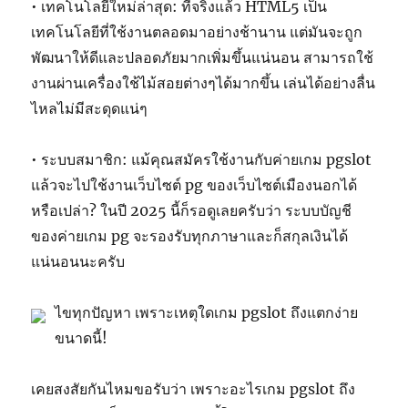
• เทคโนโลยีใหม่ล่าสุด: ที่จริงแล้ว HTML5 เป็น
เทคโนโลยีที่ใช้งานตลอดมาอย่างช้านาน แต่มันจะถูก
พัฒนาให้ดีและปลอดภัยมากเพิ่มขึ้นแน่นอน สามารถใช้
งานผ่านเครื่องใช้ไม้สอยต่างๆได้มากขึ้น เล่นได้อย่างลื่น
ไหลไม่มีสะดุดแน่ๆ
• ระบบสมาชิก: แม้คุณสมัครใช้งานกับค่ายเกม pgslot
แล้วจะไปใช้งานเว็บไซต์ pg ของเว็บไซต์เมืองนอกได้
หรือเปล่า? ในปี 2025 นี้ก็รอดูเลยครับว่า ระบบบัญชี
ของค่ายเกม pg จะรองรับทุกภาษาและก็สกุลเงินได้
แน่นอนนะครับ
ไขทุกปัญหา เพราะเหตุใดเกม pgslot ถึงแตกง่าย
ขนาดนี้!
เคยสงสัยกันไหมขอรับว่า เพราะอะไรเกม pgslot ถึง