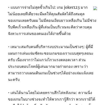
• แบบการจ่ายไม่สุดขั้วเกินไป: เกม joker123 มาก
ไม่น้อยเลยทีเดียวจะมีผลให้คุณสัมผัสได้ถึงสมดุล
ของเกมเลยครับผม ไม่มีตอนเงียบยาวเหลือเกิน ไม่มีช่วง
รีบพีคเร็วเหลือเกิน ผู้ที่เล่นเป็นบริเวณจะคิดว่าควบคุม
จังหวะการเล่นของตนเองได้ง่ายขึ้นด้วย
• เหมาะสมกับคนที่บริหารงบประมาณเป็นช่วงๆ: ผู้ที่มี
แผนการเล่นแจ่มชัดจะชอบเกมของเราแบบสุดๆเลยนะ
ครับ เนื่องจากว่าไม่แกว่งไกวแรงตลอดเวลา ส่วน
ประกอบตอบโจทย์ผู้เล่นมากมายก่ายกอง เพราะว่า
สามารถวางแผนเดินเกมเป็นช่วงๆได้อย่างแจ่มแจ้งเลย
นะครับ
• เล่นได้นานโดยไม่เคยทราบสึกไล่หลังเกม: ความนิ่ง
ของเกมในบางช่วงจะทำให้พวกเรารู้สึกว่า พวกเรามิได้