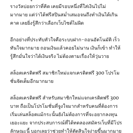
รางวัลบ่อยกว่าที่คิด เคยมีรอบหนึ่งที่ใส่เงินไปไม่
มากมาย แต่ว่าได้ฟรีสปินสม่ำเสมอจนถึงทำเงินได้เกิน
คาด เลยยิ่งรู้สึกว่าเลือกเว็บไซต์ไม่ผิด
อีกอย่างที่ประทับหัวใจคือระบบฝาก-ถอนอัตโนมัติ เร็ว
ทันใจมากมาย ถอนเงินแล้วคอยไม่นาน เงินก็เข้า ทำให้
รู้สึกมั่นใจว่าได้เงินจริง ไม่ต้องตามเรื่องให้วุ่นวาย
สล็อตเครดิตฟรี สมาชิกใหม่แจกเครดิตฟรี 300 โปรโม
ชั่นจัดเต็มอีกมากมาย
สล็อตเครดิตฟรี สำหรับสมาชิกใหม่แจกเครดิตฟรี 300
บาท ถือเป็นโปรโมชั่นที่จูงใจมากสำหรับคนที่ต้องการ
เริ่มเล่นสล็อตแม้กระนั้นยังไม่ต้องการที่จะอยากลงทุน
เยอะแยะ จากประสบการณ์ที่ได้ทดลองสมัครเว็บที่มีโปร
ลักษณะนี้ บอกเลยว่าช่วยทำให้ตัดสินใจง่ายขึ้นมากมาย