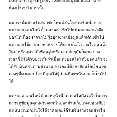
เสี่ยงออกจะสูงไม่รู้เลยว่าโต๊ะบอลมีผู้ใดกันแน่บ้าง จะ
ต้องเป็นวงในเท่านั้น
แม้กระนั้นสำหรับสมาชิกใหม่ที่สนใจสำหรับเพื่อการ
แทงบอลออนไลน์ ก็ไม่อาจจะเข้าไปพนันบอลผ่านโต๊ะ
บอลได้เนื่องมาจากไม่รู้อยู่ๆจะหาข้อมูลแล้วเดินเข้าไป
แทงบอลได้ยากมากๆเพราะโต๊ะบอลไม่ไว้วางใจคนหน้า
ใหม่ หรือแม้ว่ามีเพื่อนฝูงหรือบอกต่อๆกันก็ตาม บาง
เวลาก็ไม่ได้รับประกันว่าเมื่อแทงบอลในโต๊ะบอลแล้ว จะ
ได้รับเงินครบตามจำนวน อาจจะมีข้อสงสัยหรือเงื่อนไข
ต่างๆที่ตามมา โดยที่คุณไม่รู้ก่อนที่จะพนันบอลก็เป็นไป
ได้
แทงบอลออนไลน์ ด้วยเหตุนี้ เพื่อความไม่กังวลใจในการ
ตรวจดูข้อมูลคุณควรจะพนันบอลผ่านเว็บแทงบอลเพียง
แค่นั้น มั่นอกมั่นใจได้ว่าคุณจะได้รับเงินรางวัลอย่างไม่