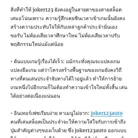
สิ่งที่ทำให้ joker123 ยังคงอยู่ในสายตาของสายสล็อต
เสมอโน่นเพราะ ความรู้สึกเคยชินเวลาเข้าเกมนั้นยังคง
สร้างความประทับใจให้กับเหล่าลูกค้าประจำนั่นเอง
ขอรับ ไม่ต้องเสียเวลาศึกษาใหม่ ไม่ต้องเสียเวลาปรับ
พฤติกรรมใหม่แม้แต่น้อย
• ต้นแบบเกมรู้เรื่องได้เร็ว: แม้กระทั่งคุณจะแปลงเกม
แปลงธีมเกม แต่ว่าโครงสร้างพื้นฐานของเกมยังคงวิถี
ทางที่คนเล่นประจำจับทางได้ไวอยู่แล้ว ทำให้การย้าย
เกมหนึ่งไปอีกเกมก็ไม่ต้องทำความเข้าใจใหม่ทั้งสิ้น เล่น
ได้อย่างต่อเนื่องแน่นอน
• อินเทอร์เฟซเรียบง่าย หาเมนูไม่ยาก:
joker123auto
คนที่เล่นสล็อตเป็นประจำจะให้ความใส่ใจกับการเข้าถึง
ปุ่มสำคัญต่างๆของเว็บด้วย ซึ่ง joker123auto ออกแบบ