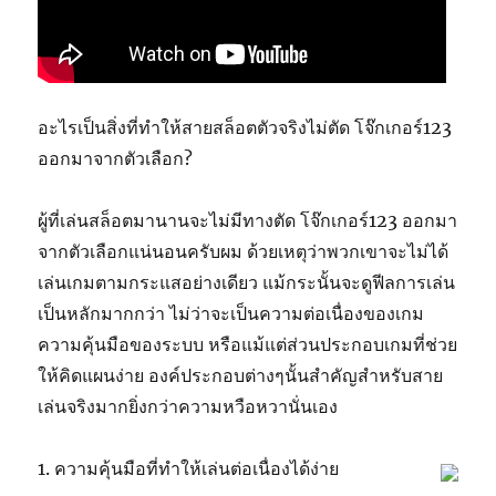
อะไรเป็นสิ่งที่ทำให้สายสล็อตตัวจริงไม่ตัด โจ๊กเกอร์123
ออกมาจากตัวเลือก?
ผู้ที่เล่นสล็อตมานานจะไม่มีทางตัด โจ๊กเกอร์123 ออกมา
จากตัวเลือกแน่นอนครับผม ด้วยเหตุว่าพวกเขาจะไม่ได้
เล่นเกมตามกระแสอย่างเดียว แม้กระนั้นจะดูฟีลการเล่น
เป็นหลักมากกว่า ไม่ว่าจะเป็นความต่อเนื่องของเกม
ความคุ้นมือของระบบ หรือแม้แต่ส่วนประกอบเกมที่ช่วย
ให้คิดแผนง่าย องค์ประกอบต่างๆนั้นสำคัญสำหรับสาย
เล่นจริงมากยิ่งกว่าความหวือหวานั่นเอง
1. ความคุ้นมือที่ทำให้เล่นต่อเนื่องได้ง่าย