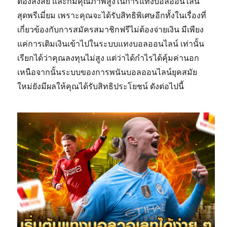
ต้องสงสัย และก็มีคุณภาพสูงในการแทงบอลออนไลน์
สุดพรีเมี่ยม เพราะคุณจะได้รับสิทธิพิเศษอีกทั้งในเรื่องที่
เกี่ยวข้องกับการสมัครสมาชิกฟรีไม่ต้องจ่ายเงิน มีเพียง
แค่การเติมเงินเข้าไปในระบบแทงบอลออนไลน์ เท่านั้น
เรียกได้ว่าคุณลงทุนไม่สูง แต่ว่าได้กำไรได้คุ้มค่านอก
เหนือจากนั้นระบบของการพนันบอลออนไลน์ยุคสมัย
ใหม่ยังมีผลให้คุณได้รับสิทธิประโยชน์ ดังต่อไปนี้