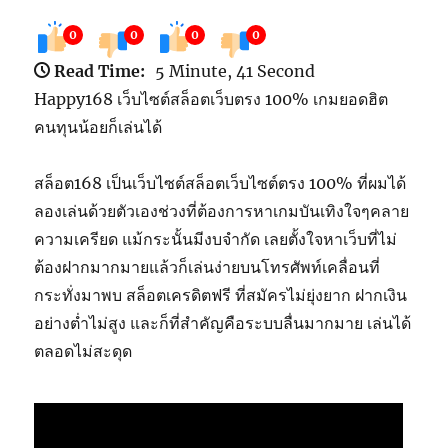
0
0
0
0
Read Time:
5 Minute, 41 Second
Happy168 เว็บไซต์สล็อตเว็บตรง 100% เกมยอดฮิต
คนทุนน้อยก็เล่นได้
สล็อต168 เป็นเว็บไซต์สล็อตเว็บไซต์ตรง 100% ที่ผมได้
ลองเล่นด้วยตัวเองช่วงที่ต้องการหาเกมบันเทิงใจๆคลาย
ความเครียด แม้กระนั้นมีงบจำกัด เลยตั้งใจหาเว็บที่ไม่
ต้องฝากมากมายแล้วก็เล่นง่ายบนโทรศัพท์เคลื่อนที่
กระทั่งมาพบ สล็อตเครดิตฟรี ที่สมัครไม่ยุ่งยาก ฝากเงิน
อย่างต่ำไม่สูง และก็ที่สำคัญคือระบบลื่นมากมาย เล่นได้
ตลอดไม่สะดุด