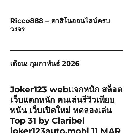
Ricco888 – คาสิโนออนไลน์ครบ
วงจร
เดือน:
กุมภาพันธ์ 2026
Joker123 webแจกหนัก สล็อต
เว็บแตกหนัก คนเล่นรีวิวเพียบ
พนัน เว็บเปิดใหม่ ทดลองเล่น
Top 31 by Claribel
joker123auto.mobi 11 MAR