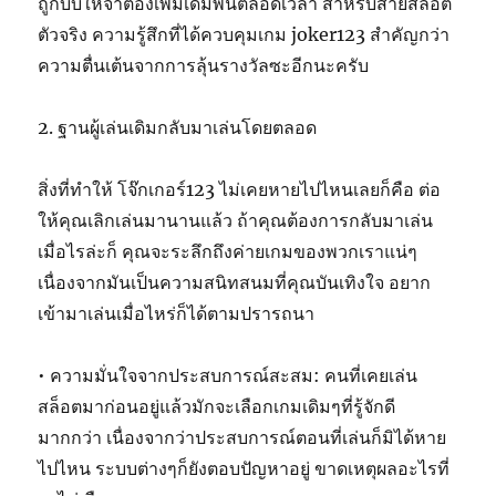
ถูกบีบให้จำต้องเพิ่มเดิมพันตลอดเวลา สำหรับสายสล็อต
ตัวจริง ความรู้สึกที่ได้ควบคุมเกม joker123 สำคัญกว่า
ความตื่นเต้นจากการลุ้นรางวัลซะอีกนะครับ
2. ฐานผู้เล่นเดิมกลับมาเล่นโดยตลอด
สิ่งที่ทำให้ โจ๊กเกอร์123 ไม่เคยหายไปไหนเลยก็คือ ต่อ
ให้คุณเลิกเล่นมานานแล้ว ถ้าคุณต้องการกลับมาเล่น
เมื่อไรล่ะก็ คุณจะระลึกถึงค่ายเกมของพวกเราแน่ๆ
เนื่องจากมันเป็นความสนิทสนมที่คุณบันเทิงใจ อยาก
เข้ามาเล่นเมื่อไหร่ก็ได้ตามปรารถนา
• ความมั่นใจจากประสบการณ์สะสม: คนที่เคยเล่น
สล็อตมาก่อนอยู่แล้วมักจะเลือกเกมเดิมๆที่รู้จักดี
มากกว่า เนื่องจากว่าประสบการณ์ตอนที่เล่นก็มิได้หาย
ไปไหน ระบบต่างๆก็ยังตอบปัญหาอยู่ ขาดเหตุผลอะไรที่