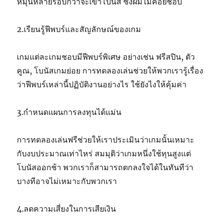
หมุนหลายรอบกว่าจะเข้าโบนัส ซึ่งผมไม่ค่อยชอบ
2.เรียนรู้ฟีพบร์และสัญลักษณ์ของเกม
เกมแต่ละเกมชอบมีฟีพบร์พิเศษ อย่างเช่น ฟรีสปิน, ตัว
คูณ, โบนัสเกมย่อย การทดลองเล่นช่วยให้พวกเรารู้เรื่อง
ว่าฟีพบร์เหล่านี้ปฏิบัติงานอย่างไร ใช้ยังไงให้คุ้มค่า
3.กำหนดแผนการลงทุนได้แม่น
การทดลองเล่นฟรีช่วยให้เราประเมินว่าเกมนั้นเหมาะ
กับงบประมาณเท่าไหร่ สมมุติว่าเกมหนึ่งใช้ทุนสูงแต่
โบนัสออกช้า พวกเราก็สามารถตกลงใจได้ในทันทีว่า
บางทีอาจไม่เหมาะกับพวกเรา
4.ลดความเสี่ยงในการเสียเงิน