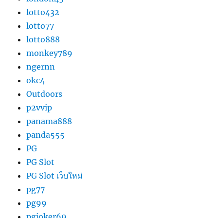
lotto432
lotto77
lotto888
monkey789
ngernn
okc4
Outdoors
p2vvip
panama888
panda555
PG
PG Slot
PG Slot เว็บใหม่
pg77
pg99
pgjoker69