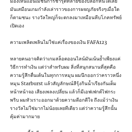
มองเห็นแอนิเมชันการชำรุดทลายของบล็อกหินได้เลย
มันเสมือนเกมกำลังเล่าราวของการผจญภัยจริงๆเมื่อใด
ก็ตามชนะ รางวัลใหญ่ก็จะตกลงมาเหมือนหีบโภคทรัพย์
เปิดเอง
ความเพลิดเพลินไม่ใช่แค่เรื่องของเงิน FAFA123
หลายคนอาจคิดว่าเกมสล็อตออนไลน์มันเน้นย้ำเพียงแค่
วิธีการทำเงิน แต่ว่าสำหรับผม สิ่งที่สนุกสนานที่สุดคือ
ความรู้สึกตื่นเต้นในทุกการหมุน ผมนึกออกว่าคราวหนึ่ง
หมุน Starburst แล้วสัญลักษณ์สีรุ้งกินน้ำเรียงกันเต็ม
หน้าหน้าจอ เสียงเพลงเปลี่ยน แล้วก็มีเอฟเฟกต์ไฟกระ
พริบ ผมหัวเราะออกมาด้วยความดีอกดีใจ ถึงแม้ว่าเงิน
รางวัลไม่ใช่มากไม่น้อยเลยทีเดียว แต่ว่าความรู้สึกนั้น
คุ้มค่ามากมาย