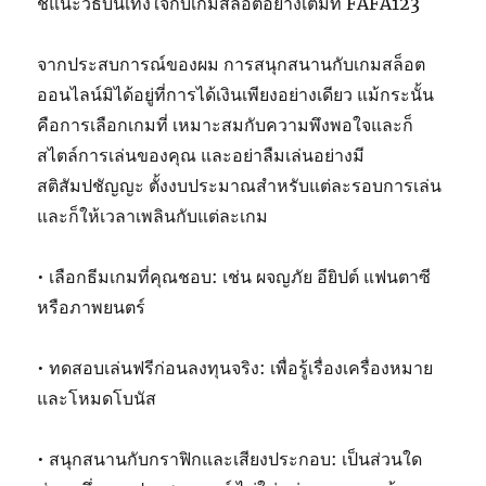
ชี้แนะวิธีบันเทิงใจกับเกมสล็อตอย่างเต็มที่ FAFA123
จากประสบการณ์ของผม การสนุกสนานกับเกมสล็อต
ออนไลน์มิได้อยู่ที่การได้เงินเพียงอย่างเดียว แม้กระนั้น
คือการเลือกเกมที่ เหมาะสมกับความพึงพอใจและก็
สไตล์การเล่นของคุณ และอย่าลืมเล่นอย่างมี
สติสัมปชัญญะ ตั้งงบประมาณสำหรับแต่ละรอบการเล่น
และก็ให้เวลาเพลินกับแต่ละเกม
• เลือกธีมเกมที่คุณชอบ: เช่น ผจญภัย อียิปต์ แฟนตาซี
หรือภาพยนตร์
• ทดสอบเล่นฟรีก่อนลงทุนจริง: เพื่อรู้เรื่องเครื่องหมาย
และโหมดโบนัส
• สนุกสนานกับกราฟิกและเสียงประกอบ: เป็นส่วนใด