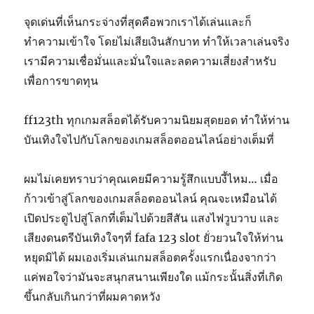
จุดเด่นที่เห็นกระจ่างที่สุดคือพวกเราได้เล่นและก็
ทำความเข้าใจ โดยไม่เสียเงินสักบาท ทำให้เวลาเล่นจริง
เรามีความเชื่อมั่นและมั่นใจและลดความเสี่ยงสำหรับ
เพื่อการขาดทุน
ff123th ทุกเกมสล็อตได้รับความนิยมสุดยอด ทำให้ท่าน
บันเทิงใจไปกับโลกของเกมสล็อตออนไลน์อย่างเต็มที่
ผมไม่เคยทราบว่าคุณเคยมีความรู้สึกแบบงี้ไหม… เมื่อ
ก้าวเข้าสู่โลกของเกมสล็อตออนไลน์ คุณจะเหมือนได้
เปิดประตูไปสู่โลกที่เต็มไปด้วยสีสัน แสงไฟวูบวาบ และ
เสียงดนตรีบันเทิงใจๆที่ fafa 123 slot ยั่วยวนใจให้ท่าน
หยุดมิได้ ผมเองเริ่มเล่นเกมสล็อตครั้งแรกเนื่องจากว่า
แค่พอใจว่ามันจะสนุกสนานเพียงใด แม้กระนั้นสิ่งที่เกิด
ขึ้นกลับเกินกว่าที่ผมคาดหวัง