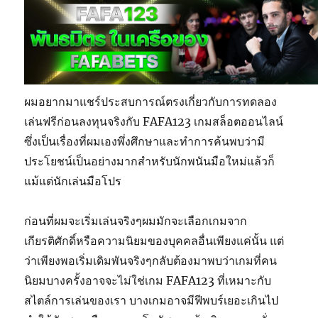
ผมอยากมาแชร์ประสบการณ์ตรงเกี่ยวกับการทดลอง
เล่นฟรีก่อนลงทุนจริงกับ FAFA123 เกมสล็อตออนไลน์
ซึ่งเป็นเรื่องที่ผมเองพึ่งศึกษาและทำการค้นพบว่ามี
ประโยชน์เป็นอย่างมากสำหรับนักพนันมือใหม่แล้วก็
แม้แต่นักเล่นมือโปร
ก่อนที่ผมจะเริ่มเล่นจริงๆผมมักจะเลือกเกมจาก
เกียรติศักดิ์หรือความนิยมของบุคคลอื่นเพียงแค่นั้น แต่
ว่าเพียงพอเริ่มเดิมพันจริงๆกลับต้องมาพบว่าเกมที่คน
นิยมบางครั้งอาจจะไม่ใช่เกม FAFA123 ที่เหมาะกับ
สไตล์การเล่นของเรา บางเกมอาจมีฟีพบร์เยอะเกินไป