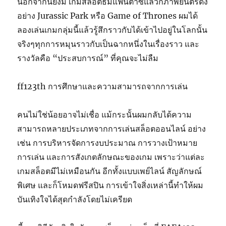
นอกจากนี้ยังมี เกมสล็อตธีมแฟนตาซีแล้วก็ภาพยนตร์ดัง
อย่าง Jurassic Park หรือ Game of Thrones ผมได้
ลองเล่นเกมกลุ่มนี้แล้วรู้สึกราวกับได้เข้าไปอยู่ในโลกนั้น
จริงๆทุกการหมุนราวกับเป็นฉากหนึ่งในเรื่องราว และ
รางวัลคือ “ประสบการณ์” ที่คุณจะไม่ลืม
ff123th การศึกษาและความสามารถจากการเล่น
คนไม่ใช่น้อยอาจไม่เชื่อ แม้กระนั้นผมกลับได้ความ
สามารถหลายประเภทจากการเล่นสล็อตออนไลน์ อย่าง
เช่น การบริหารจัดการงบประมาณ การวางเป้าหมาย
การเล่น และการสังเกตลักษณะของเกม เพราะว่าแต่ละ
เกมสล็อตมีไม่เหมือนกัน อีกทั้งแบบเพย์ไลน์ สัญลักษณ์
พิเศษ และก็โหมดฟรีสปิน การเข้าใจสิ่งเหล่านี้ทำให้ผม
บันเทิงใจได้สุดกำลังโดยไม่เครียด