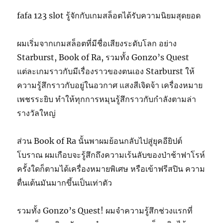
fafa 123 slot รู้จักกับเกมสล็อตได้รับความนิยมสุดยอด
ผมเริ่มจากเกมสล็อตที่มีชื่อเสียงระดับโลก อย่าง
Starburst, Book of Ra, รวมทั้ง Gonzo’s Quest
แต่ละเกมราวกับมีเรื่องราวของตนเอง Starburst ให้
ความรู้สึกราวกับอยู่ในอวกาศ แสงสีเจิดจ้า เครื่องหมาย
เพชรระยิบ ทำให้ทุกการหมุนรู้สึกราวกับกำลังตามล่า
รางวัลใหญ่
ส่วน Book of Ra นั้นพาผมย้อนกลับไปสู่ยุคอียิปต์
โบราณ ผมเกือบจะรู้สึกถึงความเร้นลับของป่าช้าฟาโรห์
ครั้งใดก็ตามได้เครื่องหมายพิเศษ หรือเข้าฟรีสปิน ความ
ตื่นเต้นมันมากขึ้นเป็นเท่าตัว
รวมทั้ง Gonzo’s Quest! ผมจำความรู้สึกช่วงแรกที่