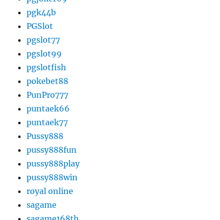
pgk44b
PGSlot
pgslot77
pgslot99
pgslotfish
pokebet88
PunPro777
puntaek66
puntaek77
Pussy888
pussy888fun
pussy888play
pussy888win
royal online
sagame
sagame168th