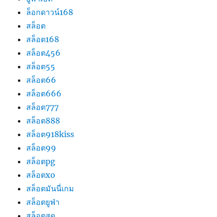
ล็อกดาวน์168
สล็อต
สล็อต168
สล็อต456
สล็อต55
สล็อต66
สล็อต666
สล็อต777
สล็อต888
สล็อต918kiss
สล็อต99
สล็อตpg
สล็อตxo
สล็อตมันนี่เกม
สล็อตยูฟ่า
สล็อตสด