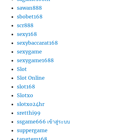
sawan888
sbobet168
scr888
sexy168
sexybaccarat168
sexygame
sexygame1688
Slot
Slot Online
slot168
Slotxo
slotxo24hr
sretthi99
ssgame666 เข้าสู่ระบบ
suppergame
tangtem168