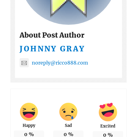
About Post Author
JOHNNY GRAY
noreply@ricco888.com
Happy
Sad
Excited
0
%
0
%
0
%