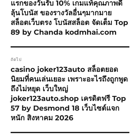
หน้า:
แรกของวันรับ 10% เกมแท้คุณภาพดี
ลุ้นโบนัส ของรางวัลอื่นๆมากมาย
สล็อตเว็บตรง โบนัสสล็อต จัดเต็ม Top
89 by Chanda kodmhai.com
ถัดไป
casino joker123auto สล็อตยอด
เรื่อง
ต่อ
นิยมที่คนเล่นเยอะ เพราะอะไรถึงถูกพูด
ไป:
ถึงไม่หยุด เว็บใหญ่
joker123auto.shop เครดิตฟรี Top
57 by Desmond 18 เว็บไซต์แจก
หนัก สิงหาคม 2026