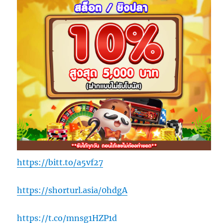
https://bitt.to/a5vf27
https://shorturl.asia/0hdgA
https://t.co/mnsg1HZP1d