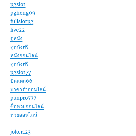
pgslot
pgheng99
fullslotpg
live22
ดูหนัง
ดูหนังฟรี
หนังออนไลน์
ดูหนังฟรี
pgslot77
ปั่นแตก66
บาคาร่าออนไลน์
punpro777
ซื้อหวยออนไลน์
หวยออนไลน์
joker123