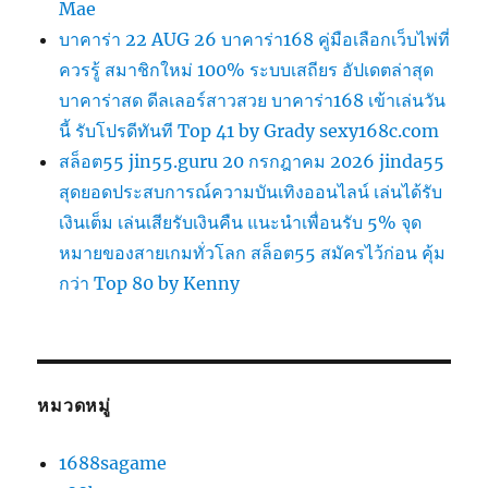
Mae
บาคาร่า 22 AUG 26 บาคาร่า168 คู่มือเลือกเว็บไพ่ที่
ควรรู้ สมาชิกใหม่ 100% ระบบเสถียร อัปเดตล่าสุด
บาคาร่าสด ดีลเลอร์สาวสวย บาคาร่า168 เข้าเล่นวัน
นี้ รับโปรดีทันที Top 41 by Grady sexy168c.com
สล็อต55 jin55.guru 20 กรกฎาคม 2026 jinda55
สุดยอดประสบการณ์ความบันเทิงออนไลน์ เล่นได้รับ
เงินเต็ม เล่นเสียรับเงินคืน แนะนำเพื่อนรับ 5% จุด
หมายของสายเกมทั่วโลก สล็อต55 สมัครไว้ก่อน คุ้ม
กว่า Top 80 by Kenny
หมวดหมู่
1688sagame