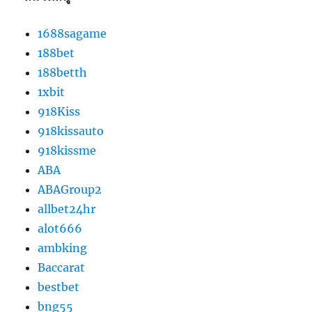
1688sagame
188bet
188betth
1xbit
918Kiss
918kissauto
918kissme
ABA
ABAGroup2
allbet24hr
alot666
ambking
Baccarat
bestbet
bng55