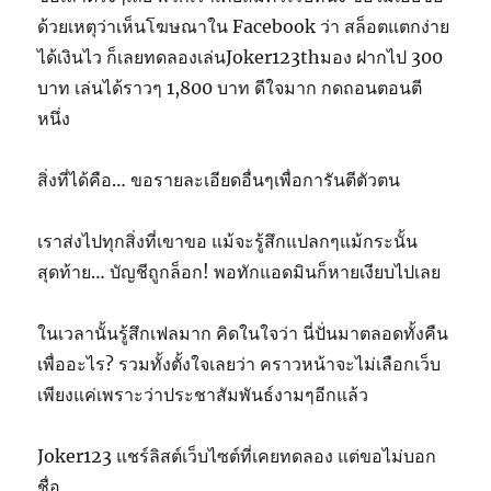
ด้วยเหตุว่าเห็นโฆษณาใน Facebook ว่า สล็อตแตกง่าย
ได้เงินไว ก็เลยทดลองเล่นJoker123thมอง ฝากไป 300
บาท เล่นได้ราวๆ 1,800 บาท ดีใจมาก กดถอนตอนตี
หนึ่ง
สิ่งที่ได้คือ… ขอรายละเอียดอื่นๆเพื่อการันตีตัวตน
เราส่งไปทุกสิ่งที่เขาขอ แม้จะรู้สึกแปลกๆแม้กระนั้น
สุดท้าย… บัญชีถูกล็อก! พอทักแอดมินก็หายเงียบไปเลย
ในเวลานั้นรู้สึกเฟลมาก คิดในใจว่า นี่ปั่นมาตลอดทั้งคืน
เพื่ออะไร? รวมทั้งตั้งใจเลยว่า คราวหน้าจะไม่เลือกเว็บ
เพียงแค่เพราะว่าประชาสัมพันธ์งามๆอีกแล้ว
Joker123 แชร์ลิสต์เว็บไซต์ที่เคยทดลอง แต่ขอไม่บอก
ชื่อ