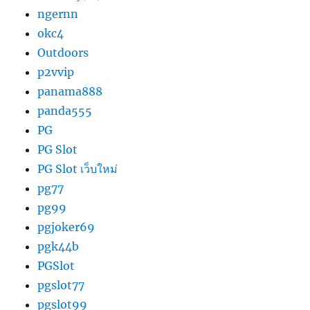
ngernn
okc4
Outdoors
p2vvip
panama888
panda555
PG
PG Slot
PG Slot เว็บใหม่
pg77
pg99
pgjoker69
pgk44b
PGSlot
pgslot77
pgslot99