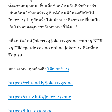
ทั้งความสนุกแบบเต็มแม็กซ์ คนไหนกันที่กำลังหาว่า
เล่นสล็อต โจ๊กเกอร์123 ที่แห่งไหนดี? ลองเปิดใจให้
Joker123th ดูสักครั้ง ไม่แน่ว่าบางทีอาจจะเปลี่ยนเป็น
เว็บโปรดของคุณราวกับพวกเราก็ได้นะ !
สล็อตเปิดใหม่ Joker123 joker123zone.com 15 NOV
25 Hildegarde casino online Joker123 ที่ฮิตที่สุด
Top 39
ขอขอบพระคุณอ้างอิง
โจ๊กเกอร์123
https://rebrand.ly/joker123zone
https://cutly.info/joker123zone
https://bitt.to/105p0q