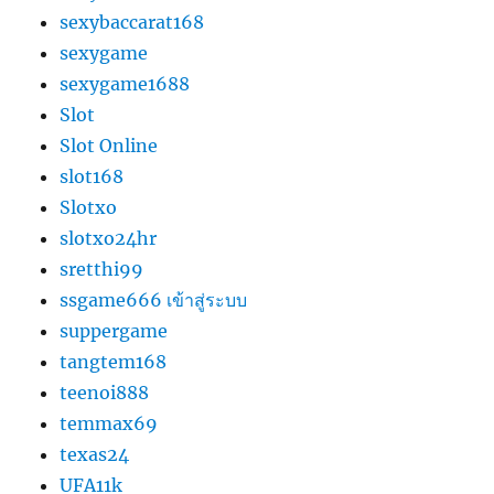
sexybaccarat168
sexygame
sexygame1688
Slot
Slot Online
slot168
Slotxo
slotxo24hr
sretthi99
ssgame666 เข้าสู่ระบบ
suppergame
tangtem168
teenoi888
temmax69
texas24
UFA11k