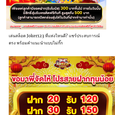
เล่นสล็อต Joker123 ที่แห่งไหนดี? แชร์ประสบการณ์
ตรง พร้อมคำแนะนำแบบไม่กั๊ก