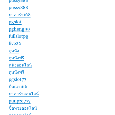
pussy888
pussy888
บาคาร่า168
pgslot
pgheng99
fullslotpg
live22
ดูหนัง
ดูหนังฟรี
หนังออนไลน์
ดูหนังฟรี
pgslot77
ปั่นแตก66
บาคาร่าออนไลน์
punpro777
ซื้อหวยออนไลน์