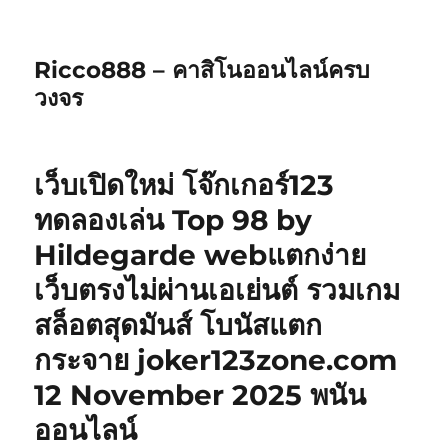
Ricco888 – คาสิโนออนไลน์ครบ
วงจร
เว็บเปิดใหม่ โจ๊กเกอร์123
ทดลองเล่น Top 98 by
Hildegarde webแตกง่าย
เว็บตรงไม่ผ่านเอเย่นต์ รวมเกม
สล็อตสุดมันส์ โบนัสแตก
กระจาย joker123zone.com
12 November 2025 พนัน
ออนไลน์