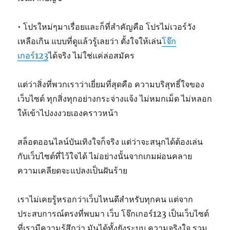
• โปรใหม่ๆมาเรื่อยและก็ที่สำคัญคือ โปรไม่เวอร์วัง
เหลือเกิน แบบที่ดูแล้วรู้เลยว่า ตั้งใจให้เล่น
โจ๊ก
เกอร์123
ได้จริง ไม่ใช่แค่ล่อสมัคร
แต่ว่าสิ่งที่พวกเราว่าเยี่ยมที่สุดคือ ความบริสุทธิ์ใจของ
เว็บไซต์ ทุกสิ่งทุกอย่างกระจ่างแจ้ง ไม่หมกเม็ด ไม่หลอก
ให้เข้าไปงงงวยเองคราวหน้า
สล็อตออนไลน์บันเทิงใจก็จริง แต่ว่าจะสนุกได้ต้องเล่น
กับเว็บไซต์ที่ไว้ใจได้ ไม่อย่างนั้นจากเกมผ่อนคลาย
ความเคลียดจะแปลงเป็นฝันร้าย
เราไม่เคยรู้หรอกว่าเว็บไหนดีสำหรับทุกคน แต่จาก
ประสบการณ์ตรงที่พบมา เว็บ โจ๊กเกอร์123 เป็นเว็บไซต์
ที่เรามีความรู้สึกว่า มันได้ทั้งยังระบบ ความจริงใจ รวม