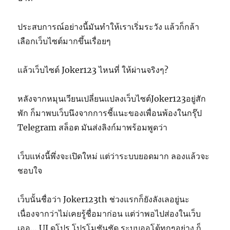
ประสบการณ์อย่างนี้มันทำให้เราเริ่มระวัง แล้วก็กล้า
เลือกเว็บไซต์มากขึ้นเรื่อยๆ
แล้วเว็บไซต์ Joker123 ไหนที่ ให้ผ่านจริงๆ?
หลังจากหมุนเวียนเปลี่ยนแปลงเว็บไซต์Joker123อยู่สัก
พัก ก็มาพบเว็บนึงจากการชี้แนะของเพื่อนพ้องในกรุ๊ป
Telegram สล็อต มันส่งลิงก์มาพร้อมพูดว่า
เว็บแห่งนี้พึ่งจะเปิดใหม่ แต่ว่าระบบยอดมาก ลองแล้วจะ
ชอบใจ
เว็บนั้นชื่อว่า Joker123th ช่วงแรกก็ยังลังเลอยู่นะ
เนื่องจากว่าไม่เคยรู้ชื่อมาก่อน แต่ว่าพอไปส่องในเว็บ
เออ… UI ดูโปร โปรโมชันชัด ระบบออโต้ทุกๆอย่าง ก็