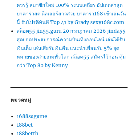
ควรรู้ สมาชิกใหม่ 100% ระบบเสถียร อัปเดตล่าสุด
บาคาร่าสด ดีลเลอร์สาวสวย บาคาร่า168 เข้าเล่นวัน
นี้ รับโปรดีทันที Top 41 by Grady sexy168c.com
สล็อต55 jin55.guru 20 กรกฎาคม 2026 jinda55
สุดยอดประสบการณ์ความบันเทิงออนไลน์ เล่นได้รับ
เงินเต็ม เล่นเสียรับเงินคืน แนะนำเพื่อนรับ 5% จุด
หมายของสายเกมทั่วโลก สล็อต55 สมัครไว้ก่อน คุ้ม
กว่า Top 80 by Kenny
หมวดหมู่
1688sagame
188bet
188betth