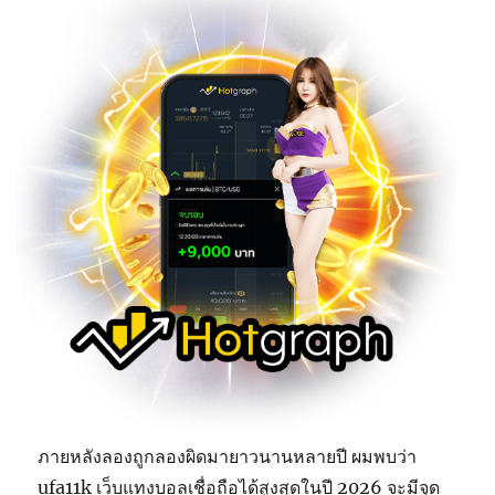
ภายหลังลองถูกลองผิดมายาวนานหลายปี ผมพบว่า
ufa11k เว็บแทงบอลเชื่อถือได้สูงสุดในปี 2026 จะมีจุด