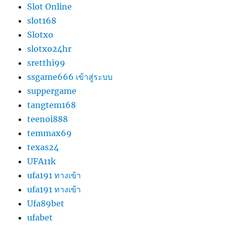
Slot Online
slot168
Slotxo
slotxo24hr
sretthi99
ssgame666 เข้าสู่ระบบ
suppergame
tangtem168
teenoi888
temmax69
texas24
UFA11k
ufa191 ทางเข้า
ufa191 ทางเข้า
Ufa89bet
ufabet