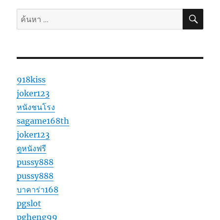
ค้นห
ค้นหา:
918kiss
joker123
หนังชนโรง
sagame168th
joker123
ดูหนังฟรี
pussy888
pussy888
บาคาร่า168
pgslot
pgheng99