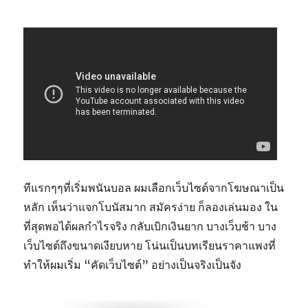
ทีแรกๆๆที่เริ่มพนันบอล ผมเลือกเว็บไซต์จากโฆษณาเป็น
หลัก เห็นว่าแจกโบนัสมาก สมัครง่าย ก็ลองเล่นมอง ใน
ที่สุดพอได้ผลกำไรจริง กลับเบิกเงินยาก บางเว็บช้า บาง
เว็บไซต์ถึงขนาดเงียบหาย โน่นเป็นบทเรียนราคาแพงที่
ทำให้ผมเริ่ม “คัดเว็บไซต์” อย่างเป็นจริงเป็นจัง