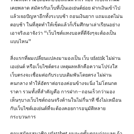
เคยพลาด สมัครกับเว็บที่เป็นเอเย่นต์ย่อย ฝากเงินเข้าไป
แล้วเจอปัญหาอีกทั้งระบบช้า ถอนเงินยาก แถมแอดไม่น
ตอบช้า ในที่สุดทำให้เข็ดแล้วก็เริ่มศึกษาเล่าเรียนอย่าง
เอาจริงเอาจังว่า “เว็บไซต์แทงบอลที่ดีจังๆจะต้องเป็น
แบบไหน”
สิ่งแรกที่ผมเปลี่ยนแปลงมามองเป็น เว็บ ufa11k ไม่ผ่าน
เอเย่นต์ หรือเว็บไซต์ตรง เหตุผลหลักคือความโปร่งใส
เว็บตรงจะเชื่อมต่อกับระบบเดิมพันโดยตรง ไม่ผ่าน
คนกลาง ทำให้อัตราต่อรองค่อนข้างจะนิ่ง ไม่โดนกด
ราคา รวมทั้งที่สำคัญคือ การฝาก–ถอนเร็วกว่ามอง
เห็นๆบางเว็บไซต์ถอนจริงด้านในไม่กี่นาที ซึ่งไม่เหมือน
กับเว็บไซต์เอเย่นต์ที่จะต้องคอยการอนุมัติหลาย
กระบวนการ
ตอนสมัครสมาชิก ufa11bet ผมจะดูขั้นตอนก่อนเลย ถ้า