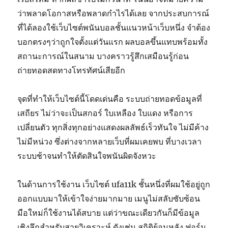
ว่าพลาดโอกาสหรือพลาดกำไรได้เลย จากประสบการณ์
ที่ได้ลองใช้เว็บไซต์พนันบอลชั้นแนวหน้าเว็บหนึ่ง จำต้อง
บอกตรงๆว่าถูกใจตั้งแต่วันแรก ผลบอลขึ้นแทบพร้อมทั้ง
สถานะการณ์ในสนาม บางคราวรู้สึกเสมือนรู้ก่อน
ถ่ายทอดสดทางโทรทัศน์เสียอีก
จุดที่ทำให้เว็บไซต์นี้โดดเด่นคือ ระบบถ่ายทอดข้อมูลที่
เสถียร ไม่ว่าจะเป็นสกอร์ ใบเหลือง ใบแดง หรือการ
เปลี่ยนตัว ทุกสิ่งทุกอย่างแสดงผลลัพธ์เร็วทันใจ ไม่มีค้าง
ไม่มีหน่วง ซึ่งต่างจากหลายเว็บที่ผมเคยพบ ที่บางเวลา
ระบบช้าจนทำให้ตัดสินใจพนันผิดจังหวะ
ในด้านการใช้งาน เว็บไซต์ ufa11k ชั้นหนึ่งที่ผมใช้อยู่ถูก
ออกแบบมาให้เข้าใจง่ายมากมาย เมนูไม่สลับซับซ้อน
มือใหม่ก็ใช้งานได้สบาย แต่ว่าขณะเดียวกันก็มีข้อมูล
เชิงลึกสำหรับสายวิเคราะห์ ดังเช่น สถิติย้อนหลัง ฟอร์ม