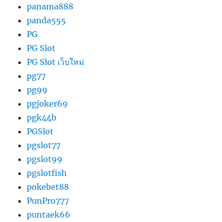
panama888
panda555
PG
PG Slot
PG Slot เว็บใหม่
pg77
pg99
pgjoker69
pgk44b
PGSlot
pgslot77
pgslot99
pgslotfish
pokebet88
PunPro777
puntaek66