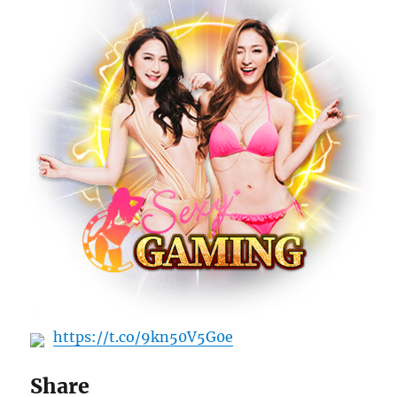
https://t.co/9kn50V5G0e
Share