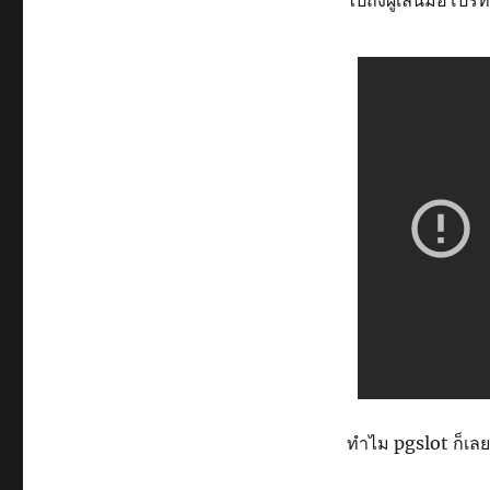
ไปถึงผู้เล่นมือโป
ทำไม pgslot ก็เลยเ