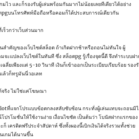
กมไว และก็รองรับผู้เล่นพร้อมกันมากไม่น้อยเลยทีเดียวได้อย่าง
ตpgบนโทรศัพท์มือถือหรือคอมก็ได้ประสบการณ์เดียวกัน
่เร็วกว่าเว็บส่วนมาก
นสำคัญของเว็บไซต์สล็อต ถ้าเกิดฝากช้าหรือถอนไม่ทันใจ ผู้
มจะแปลงเว็บไซต์ในทันที ซึ่ง สล็อตpg รู้เรื่องจุดนี้ดี จึงทำระบบฝา
เฉลี่ยเพียงแต่ 5-10 วินาที เงินก็เข้าออกเป็นระเบียบเรียบร้อย รองร
แล้วก็ทรูมันนี่วอเลท
ได้จริง ไม่ใช่แค่โฆษณา
lotที่แจกโปรแบบข้อตกลงสลับซับซ้อน กระทั่งผู้เล่นแทบจะถอนมิไ
น์โปรโมชั่นให้ใช้งานง่าย เงื่อนไขชัด เป็นต้นว่า โบนัสฝากแรกของ
ะก็ เครดิตฟรีประจำสัปดาห์ ซึ่งทั้งผองนี้เบิกเงินได้จริงรวมทั้งช่วย
ู่ในเกมได้นานขึ้น