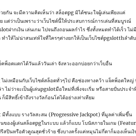
ด้วยกัน จะมีความคิดเห็นว่า สล็อตpg มิได้ชนะใจผู้เล่นเพียงแค่
าย แต่ว่าเป็นเพราะว่าเว็บไซต์นี้ให้ประสบการณ์การเล่นที่สมบูรณ์
pgslotฝากเงิน เล่นเกม ไปจนถึงถอนผลกำไร ซึ่งทั้งหมดทำได้เร็ว ไม่ม
 ทำให้ไม่น่าสนเท่ห์ใจที่ใครๆต่างยกให้เป็นเว็บไซต์pgslotthลำดับ
แจ็คพ็อตแตกได้วันแล้ววันเล่า จังหวะออกบ่อยกว่าเว็บอื่น
pg ไม่เหมือนกับเว็บไซต์สล็อตทั่วๆไป คือช่องทางคว้า แจ็คพ็อตใหญ่ ท
ล่า ไม่ว่าจะเป็นผู้เล่นpgslotมือใหม่ที่เพิ่งจะเริ่ม หรือสายปั่นประจำที
็มีสิทธิ์เข้าถึงรางวัลก้อนโตได้อย่างเท่าเทียม
มีทั้งแบบ รางวัลสะสม (Progressive Jackpot) ที่มูลค่าเพิ่มขึ้น
มุนของผู้เล่นสล็อตpgในระบบ แล้วก็แบบ โบนัสภายในเกม (Featu
ีสปินหรือตัวคูณสุดชั่วร้าย ซึ่งบางครั้งแค่หมุนไม่กี่ตาก็มองเห็นเงิ