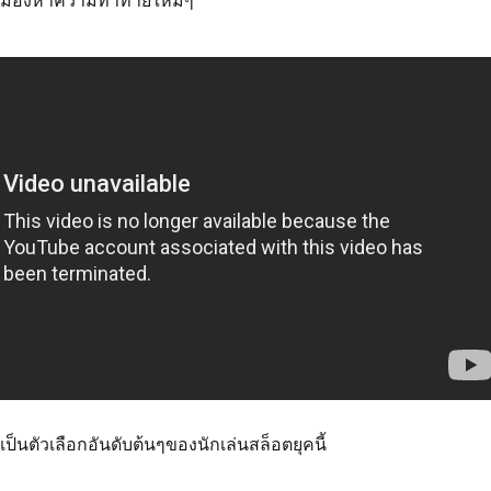
รที่มองหาความท้าทายใหม่ๆ
ป็นตัวเลือกอันดับต้นๆของนักเล่นสล็อตยุคนี้