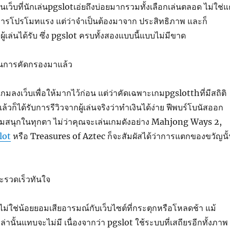
นเว็บที่นักเล่นpgslotเอ่ยถึงบ่อยมากรวมทั้งเลือกเล่นตลอด ไม่ใช่แ
อการโปรโมทแรง แต่ว่าจำเป็นต้องมาจาก ประสิทธิภาพ และก็
ผู้เล่นได้รับ ซึ่ง pgslot ครบทั้งสองแบบนี้แบบไม่มีขาด
่านการคัดกรองมาแล้ว
เกมลงเว็บเพื่อให้มากไว้ก่อน แต่ว่าคัดเฉพาะเกมpgslotthที่มีสถิติ
้วก็ได้รับการรีวิวจากผู้เล่นจริงว่าทำเงินได้ง่าย ฟีพบร์โบนัสออก
วามสนุกในทุกตา ไม่ว่าคุณจะเล่นเกมดังอย่าง Mahjong Ways 2,
lot
หรือ Treasures of Aztec ก็จะสัมผัสได้ว่าการแตกของขวัญนั
ละรวดเร็วทันใจ
ม่ใช่น้อยยอมเสียอารมณ์กับเว็บไซต์ที่กระตุกหรือโหลดช้า แม้
หล่านั้นแทบจะไม่มี เนื่องจากว่า pgslot ใช้ระบบที่เสถียรอีกทั้งภาพ