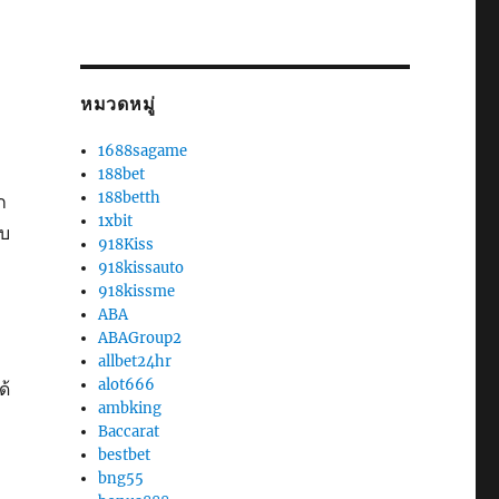
หมวดหมู่
1688sagame
188bet
188betth
ก
1xbit
ับ
918Kiss
918kissauto
918kissme
ABA
ABAGroup2
allbet24hr
alot666
ด้
ambking
Baccarat
bestbet
bng55