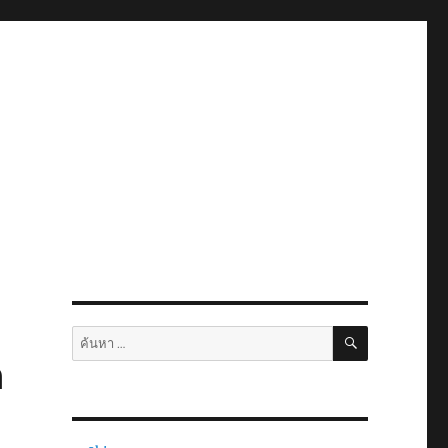
ค้นหา
ค้นหา:
h