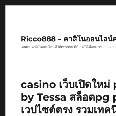
Ricco888 – คาสิโนออนไลน์
เล่นเกมคาสิโนออนไลน์ที่ Ricco888 ที่มีเกมให้เลือกมากมายและบริ
casino เว็บเปิดใหม่
by Tessa สล็อตpg 
เวปไซต์ตรง รวมเทคน