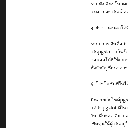
รวมทั้งเสียง โหลดเ
สะดวก จะเล่นสล็อ
3. ฝาก-ถอนออโต้ที
ระบบการเงินคือส่ว
เล่นpgslotthก็พร้อ
ถอนออโต้ที่ใช้เวลา
ทั้งยังบัญชีธนาคาร
4. โปรโมชั่นที่ใช้
มีหลายเว็บไซต์pgs
แต่ว่า pgslot ดีไซ
วัน, คืนยอดเสีย, แล
เพิ่มทุนให้ผู้เล่นอย