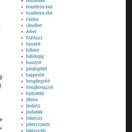
bonus888
brazil999 slot
brazil999 slot
Casino
cloudbet
ี
debet
FAFA123
faro168
fullslot
fullslotpg
funny18
gaojing888
happy168
ี่
hengjing168
่
hongkong456
hydra888
Jilislot
Jinda55
jinda888
Joker123
re
joker123auto
น
joker123th