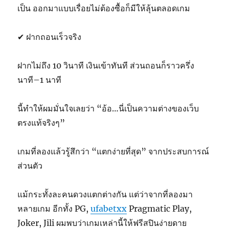
เป็น ออกมาแบบเรื่อยไม่ต้องซื้อก็มีให้ลุ้นตลอดเกม
✔ ฝากถอนเร็วจริง
ฝากไม่ถึง 10 วินาที เงินเข้าทันที ส่วนถอนก็ราวครึ่ง
นาที–1 นาที
นี้ทำให้ผมมั่นใจเลยว่า “อ้อ…นี่เป็นความต่างของเว็บ
ตรงแท้จริงๆ”
เกมที่ลองแล้วรู้สึกว่า “แตกง่ายที่สุด” จากประสบการณ์
ส่วนตัว
แม้กระทั้งละคนดวงแตกต่างกัน แต่ว่าจากที่ลองมา
หลายเกม อีกทั้ง PG,
ufabetxx
Pragmatic Play,
Joker, Jili ผมพบว่าเกมเหล่านี้ให้ฟรีสปินง่ายดาย