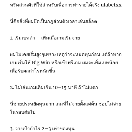
ทริคส่วนตัวที่ใช้สำหรับเพื่อการทำรายได้จริง ufabetxx
นี่คือสิ่งที่ผมยึดเป็นกฎส่วนตัวเวลาเล่นสล็อต
1. เริ่มเบทต่ำ – เพิ่มเมื่อเกมเริ่มจ่าย
ผมไม่เคยเริ่มสูงๆเพราะเหตุว่าจะหมดทุนก่อน แต่ถ้าหาก
เกมเริ่มให้ Big Win หรือเข้าฟรีเกม ผมจะเพิ่มเบทน้อย
เพื่อรับผลกำไรหนักขึ้น
2. ไม่เล่นเกมเดิมเกิน 10–15 นาที ถ้าไม่แตก
นี่ช่วยประหยัดทุนมาก เกมที่ไม่จ่ายตั้งแต่ต้น ชอบไม่จ่าย
ในรอบต่อไป
3. วางเป้ากำไร 2–3 เท่าของทุน