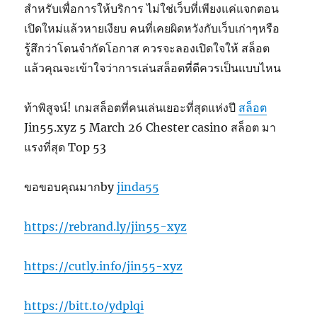
สำหรับเพื่อการให้บริการ ไม่ใช่เว็บที่เพียงแค่แจกตอน
เปิดใหม่แล้วหายเงียบ คนที่เคยผิดหวังกับเว็บเก่าๆหรือ
รู้สึกว่าโดนจำกัดโอกาส ควรจะลองเปิดใจให้ สล็อต
แล้วคุณจะเข้าใจว่าการเล่นสล็อตที่ดีควรเป็นแบบไหน
ท้าพิสูจน์! เกมสล็อตที่คนเล่นเยอะที่สุดแห่งปี
สล็อต
Jin55.xyz 5 March 26 Chester casino สล็อต มา
แรงที่สุด Top 53
ขอขอบคุณมากby
jinda55
https://rebrand.ly/jin55-xyz
https://cutly.info/jin55-xyz
https://bitt.to/ydplqi