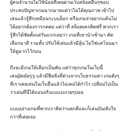
ผู้คนจำนวนไม่ใช้น้อยที่เคยผ่านเว็บสล็อตอื่นๆชอบ
ประสบปัญหาเกมมากมายแต่ว่าไม่ได้คุณภาพ เข้าไป
เล่นแล้วรู้สึกเหมือนระบบล็อก หรือเกมจ่ายยากแค้นไม่
ได้อยากต้องการกดต่อ แต่ว่าที่ สล็อตเครดิตฟรี พวกเรา
รู้สึกได้ชัดตั้งแต่วันแรกเลยว่า เกมที่เขานำเข้ามา คัด
เลือกมาดี รวมทั้ง ปรับให้เล่นแล้วมีลุ้น ไม่ใช่แค่โยนมา
ให้ดูมากไว้ก่อน
ถึงจะมีเกมให้เลือกเป็นพัน แต่ว่าทุกเกมในเว็บนี้
เล่นjinda55 แล้วมีฟีลลิ่งที่ต่างจากเว็บธรรมดา เกมดังๆ
ที่เราเคยเล่นในเว็บอื่นแล้วไม่เคยได้กำไร เปลี่ยนไปเป็น
ว่าเล่นที่นี่ได้ถอนจริงแบบงงงวยๆบ่อย
แบบอย่างเกมที่พวกเราคิดว่าแตกดีและก็เล่นบันเทิงใจ
กว่าที่เคยเจอ