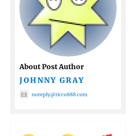
About Post Author
JOHNNY GRAY
noreply@ricco888.com