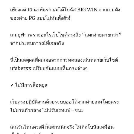
เพียงแต่ 10 นาทีแรก ผมได้โบนัส BIG WIN จากเกมดัง
ของค่าย PG แบบไม่ทันตั้งตัว!
เกมยูฟ่า เพราะอะไรเว็บไซต์ตรงถึง “แตกง่ายดายกว่า”
จากประสบการณ์ที่เจอจริง
นี่เป็นเหตุผลที่ผมเจอจากการทดลองเล่นหลายเว็บไซต์
ufabetxx เปรียบกันแบบเห็นกระจ่างๆ
✔ ไม่มีการล็อคยูส
เว็บตรงปฏิบัติงานด้วยระบบออโต้จากค่ายเกมโดยตรง
ไม่ผ่านตัวกลาง ไม่ปรับเรทแพ้–ชนะ
เล่นวันไหนดวงดี ก็แตกหนักจริง ไม่ตัดโบนัสเหมือน