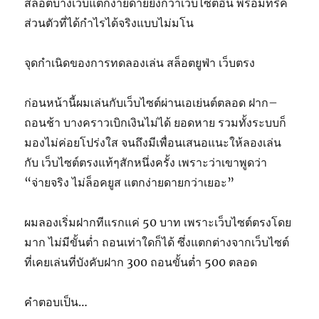
สล็อตบางเว็บแตกง่ายดายยิ่งกว่าเว็บไซต์อื่น พร้อมทริค
ส่วนตัวที่ได้กำไรได้จริงแบบไม่มโน
จุดกำเนิดของการทดลองเล่น สล็อตยูฟ่า เว็บตรง
ก่อนหน้านี้ผมเล่นกับเว็บไซต์ผ่านเอเย่นต์ตลอด ฝาก–
ถอนช้า บางคราวเบิกเงินไม่ได้ ยอดหาย รวมทั้งระบบก็
มองไม่ค่อยโปร่งใส จนถึงมีเพื่อนเสนอแนะให้ลองเล่น
กับ เว็บไซต์ตรงแท้ๆสักหนึ่งครั้ง เพราะว่าเขาพูดว่า
“จ่ายจริง ไม่ล็อคยูส แตกง่ายดายกว่าเยอะ”
ผมลองเริ่มฝากทีแรกแค่ 50 บาท เพราะเว็บไซต์ตรงโดย
มาก ไม่มีขั้นต่ำ ถอนเท่าใดก็ได้ ซึ่งแตกต่างจากเว็บไซต์
ที่เคยเล่นที่บังคับฝาก 300 ถอนขั้นต่ำ 500 ตลอด
คำตอบเป็น…