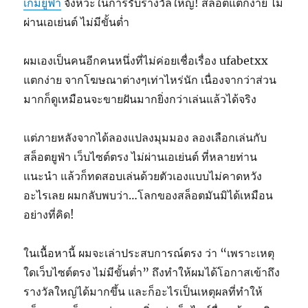
เกมยูฟ่า
จังหวะในการรับรางวัลใหญ่! สล็อตแตกง่าย ไม่
ผ่านเอเย่นต์ ไม่มีขั้นต่ำ
ผมเองเป็นคนอีกคนหนึ่งที่ไม่ค่อยเชื่อเรื่อง ufabetxx
แตกง่าย จากโฆษณาต่างๆเท่าไหร่นัก เนื่องจากว่าส่วน
มากก็ดูเหมือนจะขายฝันมากยิ่งกว่าเล่นแล้วได้จริง
แต่ภายหลังจากได้ลองแปลงมุมมอง ลองเลือกเล่นกับ
สล็อตยูฟ่า เว็บไซต์ตรง ไม่ผ่านเอเย่นต์ ที่หลายท่าน
แนะนำ แล้วก็ทดสอบเล่นด้วยตัวเองแบบไม่คาดหวัง
อะไรเลย ผมกลับพบว่า…โลกของสล็อตมันมิได้เหมือน
อย่างที่คิด!
ในเนื้อหานี้ ผมจะเล่าประสบการณ์ตรง ว่า “เพราะเหตุ
ใดเว็บไซต์ตรง ไม่มีขั้นต่ำ” ถึงทำให้ผมได้โอกาสเข้าถึง
รางวัลใหญ่ได้มากขึ้น และก็อะไรเป็นเหตุผลที่ทำให้