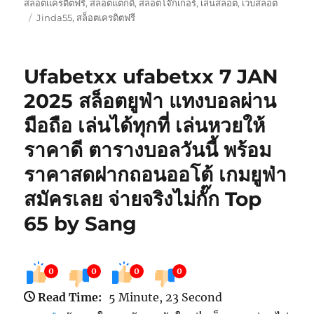
สล็อตเเครดิตฟรี
,
สล็อตแตกดี
,
สล็อตโจ๊กเกอร์
,
เล่นสล็อต
,
เว็บสล็อต
ป้าย
Jinda55
,
สล็อตเครดิตฟรี
กำกับ
Ufabetxx ufabetxx 7 JAN
2025 สล็อตยูฟ่า แทงบอลผ่าน
มือถือ เล่นได้ทุกที่ เล่นหวยให้
ราคาดี ตารางบอลวันนี้ พร้อม
ราคาสดฝากถอนออโต้ เกมยูฟ่า
สมัครเลย จ่ายจริงไม่กั๊ก Top
65 by Sang
0
0
0
0
Read Time:
5 Minute, 23 Second