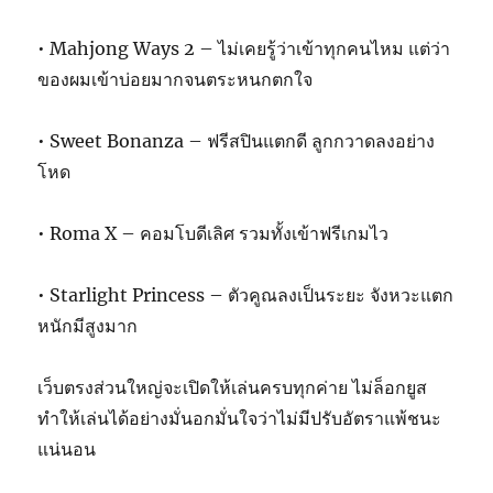
• Mahjong Ways 2 – ไม่เคยรู้ว่าเข้าทุกคนไหม แต่ว่า
ของผมเข้าบ่อยมากจนตระหนกตกใจ
• Sweet Bonanza – ฟรีสปินแตกดี ลูกกวาดลงอย่าง
โหด
• Roma X – คอมโบดีเลิศ รวมทั้งเข้าฟรีเกมไว
• Starlight Princess – ตัวคูณลงเป็นระยะ จังหวะแตก
หนักมีสูงมาก
เว็บตรงส่วนใหญ่จะเปิดให้เล่นครบทุกค่าย ไม่ล็อกยูส
ทำให้เล่นได้อย่างมั่นอกมั่นใจว่าไม่มีปรับอัตราแพ้ชนะ
แน่นอน