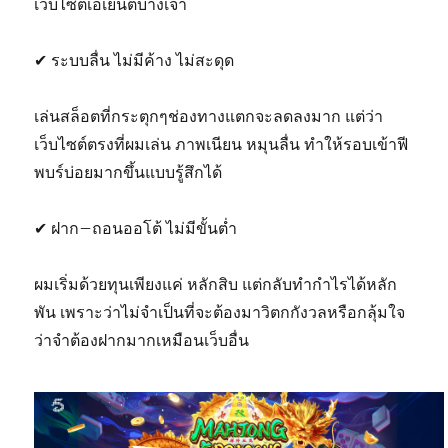
เว็บไซต์เอเย่นต์บางเจ้า
✔ ระบบลื่น ไม่มีค้าง ไม่สะดุด
เล่นสล็อตที่กระตุกๆช่องทางแตกจะลดลงมาก แต่ว่า
เว็บไซต์ตรงที่ผมเล่น ภาพเนียน หมุนลื่น ทำให้รอบเข้าฟี
พบร์บ่อยมากขึ้นแบบรู้สึกได้
✔ ฝาก–ถอนออโต้ ไม่มีขั้นต่ำ
ผมเริ่มด้วยทุนเพียงแค่ หลักสิบ แต่กลับทำกำไรได้หลัก
พัน เพราะว่าไม่จำเป็นที่จะต้องมาวิตกกังวลหรือกลุ้มใจ
ว่าจำต้องฝากมากเหมือนเว็บอื่น