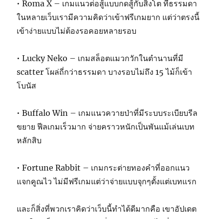
• Roma X – เกมแนวต่อสู้แบบกดสู้กับสิงโต ที่ธรรมดา
ในหลายเว็บเรามีความคิดว่าเข้าฟรีเกมยาก แต่ว่าตรงนี้
เข้าง่ายแบบไม่ต้องรอคอยหลายรอบ
• Lucky Neko – เกมสล็อตแมวกวักในตำนานที่มี
scatter โผล่ถี่กว่าธรรมดา บางรอบไม่ถึง 15 ไม้ก็เข้า
โบนัส
• Buffalo Win – เกมแนวควายป่าที่มีระบบระเบียบรีล
ขยาย ฟีลเกมเร็วมาก จ่ายคราวหนักเป็นพันแม้เล่นเบท
หลักสิบ
• Fortune Rabbit – เกมกระต่ายทองคำที่ออกแนว
แจกคูณไว ไม่มีฟรีเกมแต่ว่าจ่ายแบบจุกๆตั้งแต่เบทแรก
และก็สิ่งที่พวกเราคิดว่าเว็บนี้ทำได้ดีมากคือ เขาอัปเดต