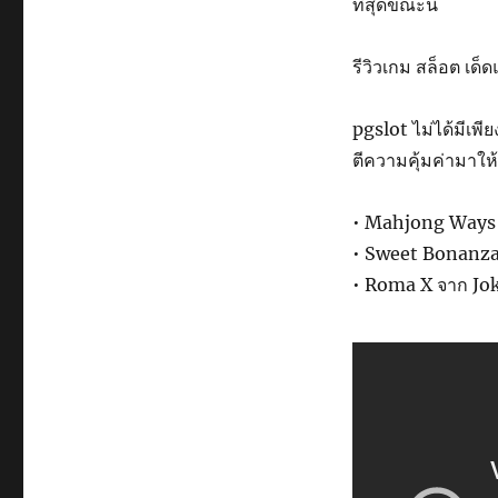
ที่สุดขณะนี้
รีวิวเกม สล็อต เด็
pgslot ไม่ได้มีเพี
ตีความคุ้มค่ามาให้
• Mahjong Ways 2
• Sweet Bonanza 
• Roma X จาก Jok