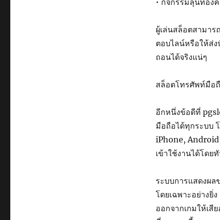
• กิจกรรมลุ้นทองค
ผู้เล่นสล็อตสามาร
ตอบไลน์หรือให้ส่ง
ถอนได้จริงแน่ๆ
สล็อตโทรศัพท์มือถื
อีกหนึ่งข้อดีที่ 
มือถือได้ทุกระบบ 
iPhone, Android,
เข้าใช้งานได้โดยทั
ระบบการแสดงผลขอ
โดยเฉพาะอย่างยิ่ง
ออกจากเกมให้เสีย