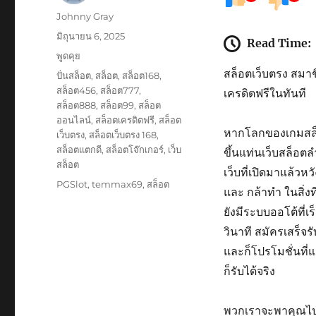
ผู้
Johnny Gray
เขียน
เขียน
มิถุนายน 6, 2025
Read Time:
เมื่อ
รูป
พูดคุย
แบบ
สล็อตเว็บตรง สมาช
หมวด
ปั่นสล็อต
,
สล็อต
,
สล็อต168
,
เรื่อง
หมู่
สล็อต456
,
สล็อต777
,
เครดิตฟรีในทันที
สล็อต888
,
สล็อต99
,
สล็อต
ออนไลน์
,
สล็อตเครดิตฟรี
,
สล็อต
หากโลกของเกมสล็อต
เว็บตรง
,
สล็อตเว็บตรง 168
,
สล็อตแตกดี
,
สล็อตโจ๊กเกอร์
,
เว็บ
ขึ้นแท่นเว็บสล็อตลำ
สล็อต
เว็บที่เปิดมาแล้วหว
ป้าย
PGSlot
,
temmax69
,
สล็อต
และ กล้าทำ ในสิ่
กำกับ
ยังมีระบบออโต้ที่เ
วินาที สมัครเสร็จร
และก็โปรโมชั่นที่แ
ก็รับได้จริง
พวกเราจะพาคุณไปรู