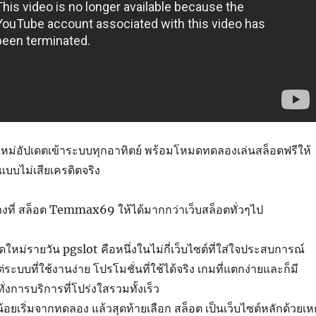
ใหม่อัปเดตเข้าระบบทุกอาทิตย์ พร้อมโหมดทดลองเล่นสล็อตฟรีให้
บบไม่เสียเครดิตจริง
งปวงที่ สล็อต Temmax69 ให้ได้มากกว่าเว็บสล็อตทั่วๆไป
กิดใหม่รายวัน pgslot คือหนึ่งในไม่กี่เว็บไซต์ที่ใส่ใจประสบการณ์
แต่ระบบที่ใช้งานง่าย โปรโมชั่นที่ใช้ได้จริง เกมที่แตกง่ายและก็มี
งการบริการที่โปร่งใสรวมทั้งเร็ว
้อยเริ่มจากทดลอง แล้วสุดท้ายเลือก สล็อต เป็นเว็บไซต์หลักด้วยเหต