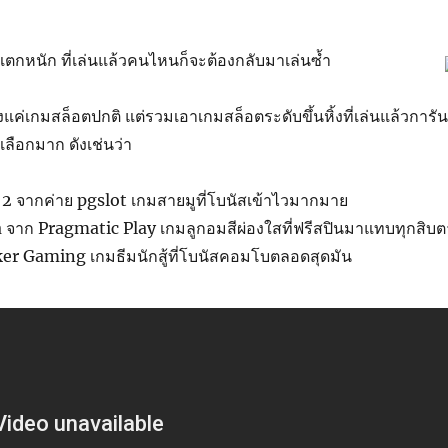
ดแตกหนัก ที่เล่นแล้วคนไหนก็จะต้องกลับมาเล่นซ้ำ
ยงแค่เกมสล็อตปกติ แต่รวมเอาเกมสล็อตระดับขึ้นหิ้งที่เล่นแล้วการัน
เลือกมาก ดังเช่นว่า
 จากค่าย pgslot เกมสายมูที่โบนัสเข้าไวมากมาย
จาก Pragmatic Play เกมลูกอมสีผ่องใสที่ฟรีสปินมาแทบทุกสิบต
er Gaming เกมธีมนักสู้ที่โบนัสคอมโบตลอดสุดมัน