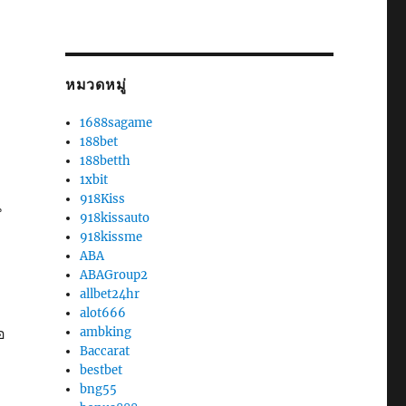
หมวดหมู่
1688sagame
188bet
188betth
1xbit
918Kiss
น
918kissauto
918kissme
ABA
ABAGroup2
allbet24hr
alot666
ambking
อ
Baccarat
bestbet
bng55