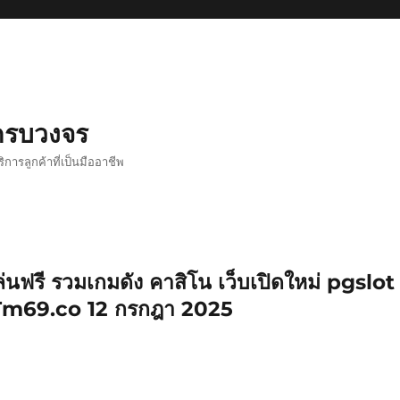
ครบวงจร
การลูกค้าที่เป็นมืออาชีพ
ฟรี รวมเกมดัง คาสิโน เว็บเปิดใหม่ pgslot
t Tm69.co 12 กรกฎา 2025