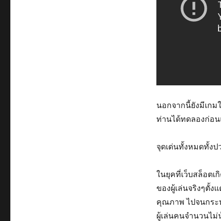
นอกจากนี้ยังมีเกม
ท่านได้ทดลองก่อนแ
จุดเด่นทั้งหมดทั้
ในยุคที่เว็บสล็อตเ
ของผู้เล่นจริงๆตั้ง
คุณภาพ ไปจนกระทั่
ผู้เล่นคนจำนวนไม่น