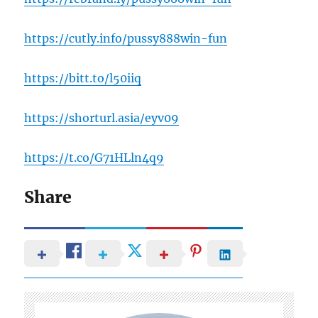
https://cutly.info/pussy888win-fun
https://bitt.to/l50iiq
https://shorturl.asia/eyv09
https://t.co/G71HLln4q9
Share