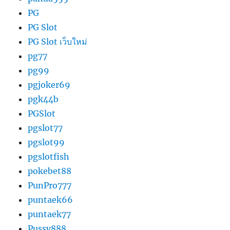
PG
PG Slot
PG Slot เว็บใหม่
pg77
pg99
pgjoker69
pgk44b
PGSlot
pgslot77
pgslot99
pgslotfish
pokebet88
PunPro777
puntaek66
puntaek77
Pussy888