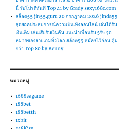
นี้ รับโปรดีทันที Top 41 by Grady sexy168c.com
สล็อต55 jin55.guru 20 กรกฎาคม 2026 jinda55
สุดยอดประสบการณ์ความบันเทิงออนไลน์ เล่นได้รับ
เงินเต็ม เล่นเสียรับเงินคืน แนะนำเพื่อนรับ 5% จุด
หมายของสายเกมทั่วโลก สล็อต55 สมัครไว้ก่อน คุ้ม
กว่า Top 80 by Kenny
หมวดหมู่
1688sagame
188bet
188betth
1xbit
918Kiss