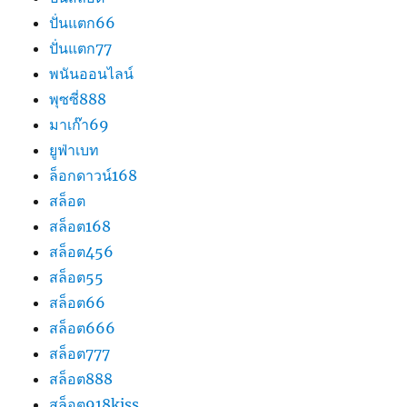
ปั่นแตก66
ปั่นแตก77
พนันออนไลน์
พุซซี่888
มาเก๊า69
ยูฟ่าเบท
ล็อกดาวน์168
สล็อต
สล็อต168
สล็อต456
สล็อต55
สล็อต66
สล็อต666
สล็อต777
สล็อต888
สล็อต918kiss