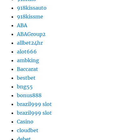
918kissauto
918kissme
ABA
ABAGroup2
allbet24hr
alot666
ambking
Baccarat
bestbet
bng55
bonus888
brazil999 slot
brazil999 slot
Casino
cloudbet
debet