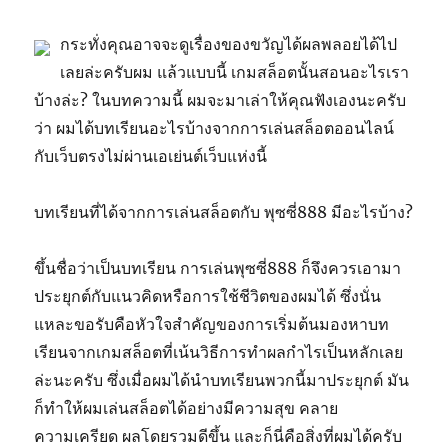
กระทั่งคุณอาจจะดูเรื่องของขวัญได้ผลพลอยได้ไป
เลยล่ะครับผม แล้วแบบนี้ เกมสล็อตนั้นสอนอะไรเรา
บ้างล่ะ? ในบทความนี้ ผมจะมาเล่าให้คุณฟังเองนะครับ
ว่า ผมได้บทเรียนอะไรบ้างจากการเล่นสล็อตออนไลน์
กับเว็บตรงไม่ผ่านเอเย่นต์เว็บแห่งนี้
บทเรียนที่ได้จากการเล่นสล็อตกับ พุซซี่888 มีอะไรบ้าง?
ขึ้นชื่อว่าเป็นบทเรียน การเล่นพุซซี่888 ก็จึงควรเอามา
ประยุกต์กับแนวคิดหรือการใช้ชีวิตของผมได้ ซึ่งนั่น
แหละขอรับคือหัวใจสำคัญของการเริ่มต้นมองหาบท
เรียนจากเกมสล็อตที่เน้นวิธีการทำผลกำไรเป็นหลักเลย
ล่ะนะครับ ซึ่งเมื่อผมได้นำบทเรียนพวกนี้มาประยุกต์ มัน
ก็ทำให้ผมเล่นสล็อตได้อย่างมีความสุข คลาย
ความเครียด ผลโดยรวมดีขึ้น และก็นี่คือสิ่งที่ผมได้ครับ