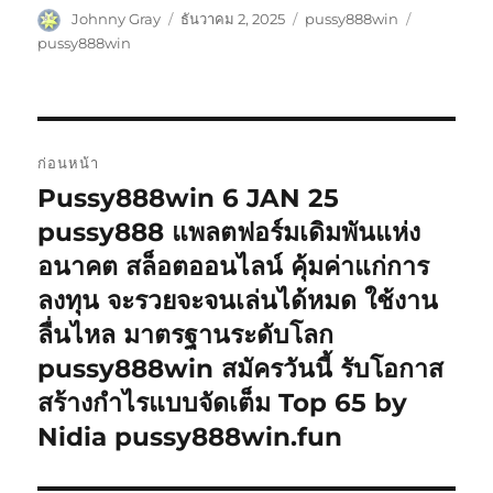
ผู้
เขียน
หมวด
ป้าย
Johnny Gray
ธันวาคม 2, 2025
pussy888win
เขียน
เมื่อ
หมู่
กำกับ
pussy888win
แนะแนว
ก่อนหน้า
เรื่อง
Pussy888win 6 JAN 25
เรื่อง
ก่อน
pussy888 แพลตฟอร์มเดิมพันแห่ง
หน้า:
อนาคต สล็อตออนไลน์ คุ้มค่าแก่การ
ลงทุน จะรวยจะจนเล่นได้หมด ใช้งาน
ลื่นไหล มาตรฐานระดับโลก
pussy888win สมัครวันนี้ รับโอกาส
สร้างกำไรแบบจัดเต็ม Top 65 by
Nidia pussy888win.fun