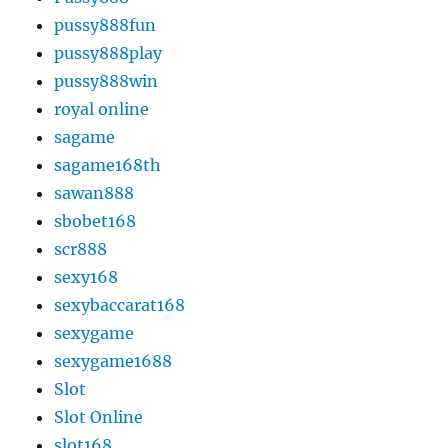
pussy888fun
pussy888play
pussy888win
royal online
sagame
sagame168th
sawan888
sbobet168
scr888
sexy168
sexybaccarat168
sexygame
sexygame1688
Slot
Slot Online
slot168