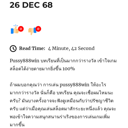
26 DEC 68
0
0
Read Time:
4 Minute, 42 Second
Pussy888win บทเรียนที่เป็นมากกว่ารางวัล เข้าใจเกม
สล็อตได้ง่ายดายมากยิ่งขึ้น 100%
ถ้าผมบอกคุณว่า การเล่น pussy888win ให้อะไร
มากกว่ารางวัล นั่นก็คือ บทเรียน คุณจะเชื่อผมไหมนะ
ครับ? มันบางครั้งอาจจะฟังดูเหมือนกับว่าปรัชญาชีวิต
ครับ แต่ว่าเมื่อคุณเล่นสล็อตมาสักระยะหนึ่งแล้ว คุณจะ
พอเข้าใจความสนุกสนานร่าเริงของการเล่นเกมเพิ่ม
มากขึ้น