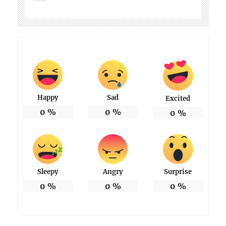
Happy
Sad
Excited
0
%
0
%
0
%
Sleepy
Angry
Surprise
0
%
0
%
0
%