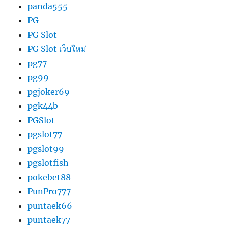
panda555
PG
PG Slot
PG Slot เว็บใหม่
pg77
pg99
pgjoker69
pgk44b
PGSlot
pgslot77
pgslot99
pgslotfish
pokebet88
PunPro777
puntaek66
puntaek77