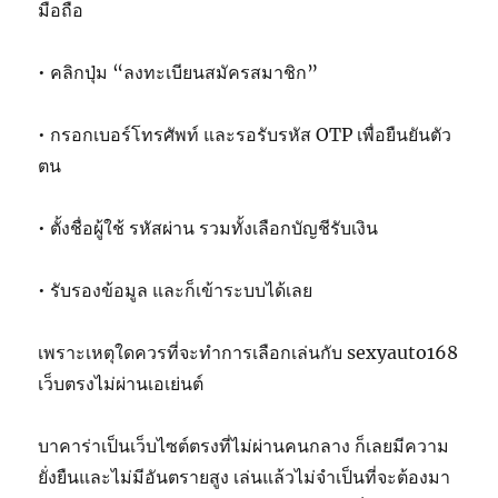
มือถือ
• คลิกปุ่ม “ลงทะเบียนสมัครสมาชิก”
• กรอกเบอร์โทรศัพท์ และรอรับรหัส OTP เพื่อยืนยันตัว
ตน
• ตั้งชื่อผู้ใช้ รหัสผ่าน รวมทั้งเลือกบัญชีรับเงิน
• รับรองข้อมูล และก็เข้าระบบได้เลย
เพราะเหตุใดควรที่จะทำการเลือกเล่นกับ sexyauto168
เว็บตรงไม่ผ่านเอเย่นต์
บาคาร่าเป็นเว็บไซต์ตรงที่ไม่ผ่านคนกลาง ก็เลยมีความ
ยั่งยืนและไม่มีอันตรายสูง เล่นแล้วไม่จำเป็นที่จะต้องมา