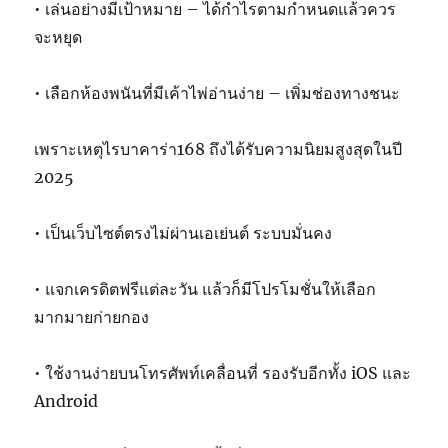
• เล่นอย่างมีเป้าหมาย – ได้กำไรตามกำหนดแล้วควร
จะหยุด
• เลือกห้องพนันที่มีเค้าไพ่อ่านง่าย – เพิ่มช่องทางชนะ
เพราะเหตุไรบาคาร่า168 ถึงได้รับความนิยมสูงสุดในปี
2025
• เป็นเว็บไซต์ตรงไม่ผ่านเอเย่นต์ ระบบมั่นคง
• แจกเครดิตฟรีแต่ละวัน แล้วก็มีโปรโมชั่นให้เลือก
มากมายก่ายกอง
• ใช้งานง่ายบนโทรศัพท์เคลื่อนที่ รองรับอีกทั้ง iOS และ
Android