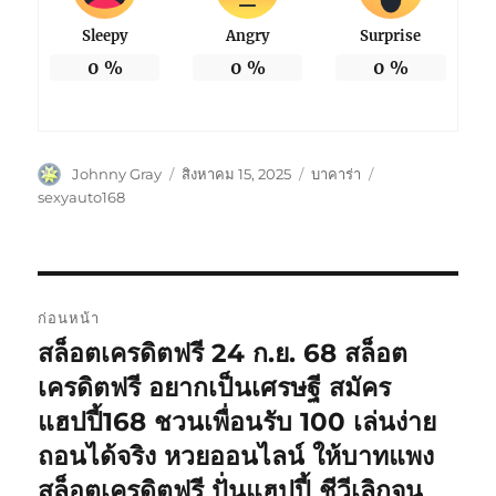
Sleepy
Angry
Surprise
0
%
0
%
0
%
ผู้
เขียน
หมวด
ป้าย
Johnny Gray
สิงหาคม 15, 2025
บาคาร่า
เขียน
เมื่อ
หมู่
กำกับ
sexyauto168
แนะแนว
ก่อนหน้า
เรื่อง
สล็อตเครดิตฟรี 24 ก.ย. 68 สล็อต
เรื่อง
ก่อน
เครดิตฟรี อยากเป็นเศรษฐี สมัคร
หน้า:
แฮปปี้168 ชวนเพื่อนรับ 100 เล่นง่าย
ถอนได้จริง หวยออนไลน์ ให้บาทแพง
สล็อตเครดิตฟรี ปั่นแฮปปี้ ชีวีเลิกจน