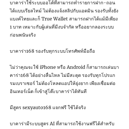
บาคาร่าใช้ระบบออโต้ที่สามารถทำรายการฝาก-ถอน
ได้แบบเรียลไทม์ ไม่ต้องแจ้งสลิปกับแอดมิน รองรับทั้งยัง
แบงค์ไทยและก็ True Wallet สามารถฝากได้แม้มีเพียง
1 บาท เหมาะกับผู้เล่นที่มีงบจำกัด หรืออยากลองระบบ
ก่อนพนันจริง
บาคาร่า168 รองรับทุกระบบโทรศัพท์มือถือ
ไม่ว่าคุณจะใช้ iPhone หรือ Android ก็สามารถเล่นบา
คาร่า168 ได้อย่างลื่นไหล ไม่มีสะดุด รองรับทุกโปรแก
รมเบราเซอร์ ไม่ต้องโหลดแอปให้ยุ่งยาก เพียงเชื่อมต่อ
อินเทอร์เน็ต ก็เข้าสู่โต๊ะบาคาร่าได้ทันที
มีสูตร sexyauto168 แจกฟรี ใช้ได้จริง
บาคาร่ามีระบบสูตร AI ที่สามารถใช้งานฟรีได้สำหรับ