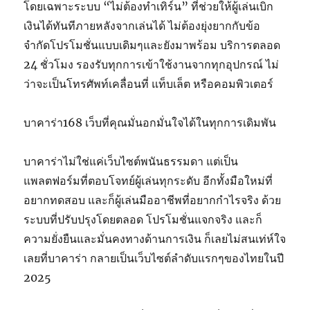
โดยเฉพาะระบบ “ไม่ต้องทำเทิร์น” ที่ช่วยให้ผู้เล่นเบิก
เงินได้ทันทีภายหลังจากเล่นได้ ไม่ต้องยุ่งยากกับข้อ
จำกัดโปรโมชั่นแบบเดิมๆและยังมาพร้อม บริการตลอด
24 ชั่วโมง รองรับทุกการเข้าใช้งานจากทุกอุปกรณ์ ไม่
ว่าจะเป็นโทรศัพท์เคลื่อนที่ แท็บเล็ต หรือคอมพิวเตอร์
บาคาร่า168 เว็บที่คุณมั่นอกมั่นใจได้ในทุกการเดิมพัน
บาคาร่าไม่ใช่แค่เว็บไซต์พนันธรรมดา แต่เป็น
แพลตฟอร์มที่ตอบโจทย์ผู้เล่นทุกระดับ อีกทั้งมือใหม่ที่
อยากทดสอบ และก็ผู้เล่นมืออาชีพที่อยากกำไรจริง ด้วย
ระบบที่ปรับปรุงโดยตลอด โปรโมชั่นแจกจริง และก็
ความยั่งยืนและมั่นคงทางด้านการเงิน ก็เลยไม่สนเท่ห์ใจ
เลยที่บาคาร่า กลายเป็นเว็บไซต์ลำดับแรกๆของไทยในปี
2025