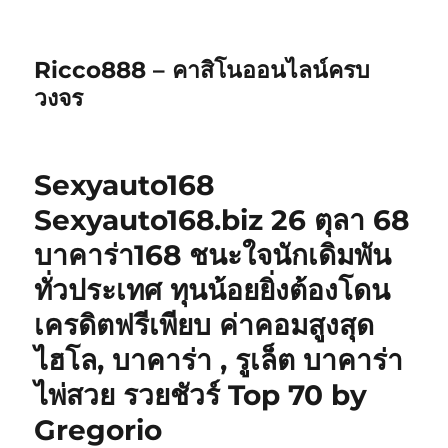
Ricco888 – คาสิโนออนไลน์ครบ
วงจร
Sexyauto168
Sexyauto168.biz 26 ตุลา 68
บาคาร่า168 ชนะใจนักเดิมพัน
ทั่วประเทศ ทุนน้อยยิ่งต้องโดน
เครดิตฟรีเพียบ ค่าคอมสูงสุด
ไฮโล, บาคาร่า , รูเล็ต บาคาร่า
ไพ่สวย รวยชัวร์ Top 70 by
Gregorio