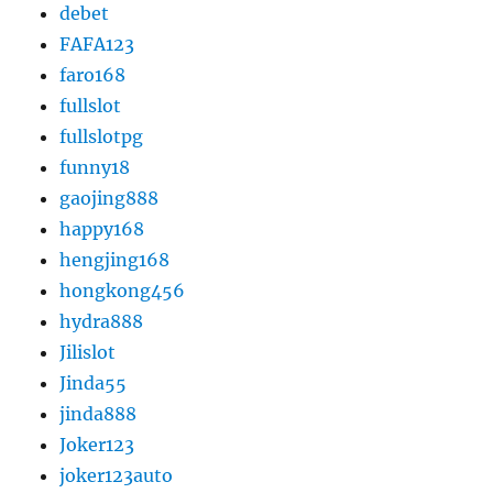
debet
FAFA123
faro168
fullslot
fullslotpg
funny18
gaojing888
happy168
hengjing168
hongkong456
hydra888
Jilislot
Jinda55
jinda888
Joker123
joker123auto