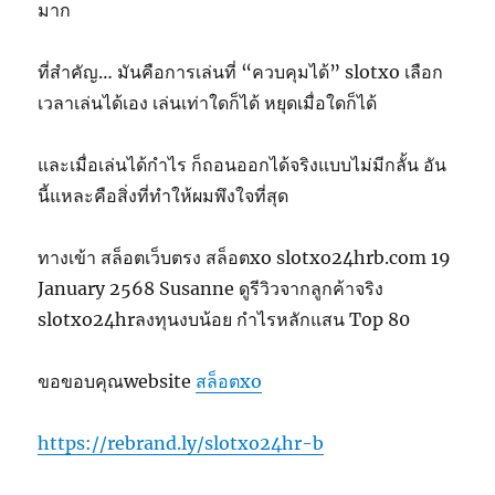
มาก
ที่สำคัญ… มันคือการเล่นที่ “ควบคุมได้” slotxo เลือก
เวลาเล่นได้เอง เล่นเท่าใดก็ได้ หยุดเมื่อใดก็ได้
และเมื่อเล่นได้กำไร ก็ถอนออกได้จริงแบบไม่มีกลั้น อัน
นี้แหละคือสิ่งที่ทำให้ผมพึงใจที่สุด
ทางเข้า สล็อตเว็บตรง สล็อตxo slotxo24hrb.com 19
January 2568 Susanne ดูรีวิวจากลูกค้าจริง
slotxo24hrลงทุนงบน้อย กำไรหลักแสน Top 80
ขอขอบคุณwebsite
สล็อตxo
https://rebrand.ly/slotxo24hr-b