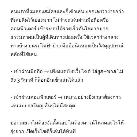
หนแรกที่ผมลองสมัครและก็เข้าเล่น บอกเลยว่าง่ายกว่า
ที่เคยคิดไว้เยอะมาก ไม่ว่าจะเล่นผ่านมือถือหรือ
คอมพิวเตอร์ เข้าระบบได้รวดเร็วทันใจมากมาย
ธรรมดาผมเป็นผู้ที่เดินทางบ่อยครั้ง ใช้เวลาว่างกลาง
ทางบ้าง บนรถไฟฟ้าบ้าง มือถือนี่แหละเป็นวัสดุอุปกรณ์
หลักที่ใช้เล่น
• เข้าผ่านมือถือ → เพียงแค่เปิดเว็บไซต์ ใส่ยูส–พาส ไม่
ถึง 3 วินาที ก็ล็อกอินเข้าเล่นได้แล้ว
• เข้าผ่านคอมพิวเตอร์ → เหมาะอย่างยิ่งเวลาต้องการ
เล่นแบบจอใหญ่ ลื่นๆไม่มีสะดุด
บอกเลยว่าไม่ต้องจัดตั้งแอป ไม่ต้องดาวน์โหลดอะไรให้
ยุ่งยาก เปิดเว็บไซต์ก็เล่นได้ทันที