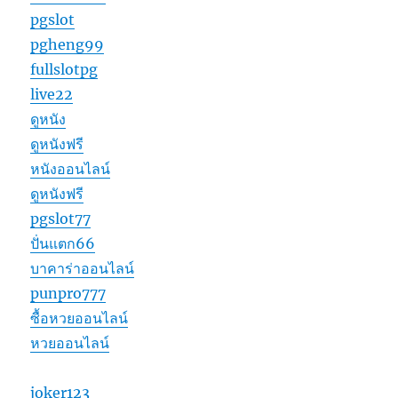
pgslot
pgheng99
fullslotpg
live22
ดูหนัง
ดูหนังฟรี
หนังออนไลน์
ดูหนังฟรี
pgslot77
ปั่นแตก66
บาคาร่าออนไลน์
punpro777
ซื้อหวยออนไลน์
หวยออนไลน์
joker123