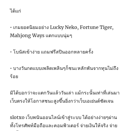
ได้แก่
• เกมยอดนิยมอย่าง Lucky Neko, Fortune Tiger,
Mahjong Ways แตกแบบนุ่มๆ
• โบนัสเข้าง่าย แถมฟรีสปินออกหลายครั้ง
• บางวันกดแบบเพลิดเพลินๆก็ชนะหลักพันจากทุนไม่ถึง
ร้อย
มิได้บอกว่าจะแตกวันแล้ววันเล่า แม้กระนั้นเท่าที่เล่นมา
เว็บตรงให้โอกาสชนะสูงขึ้นยิ่งกว่าเว็บเอเย่นต์ชัดเจน
slotxo เว็บพนันออนไลน์เข้าสู่ระบบ ได้อย่างง่ายๆผ่าน
ทั้งโทรศัพท์มือถือและคอมพิวเตอร์ จ่ายเงินให้จริง จ่าย