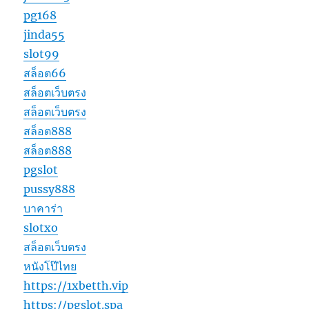
pg168
jinda55
slot99
สล็อต66
สล็อตเว็บตรง
สล็อตเว็บตรง
สล็อต888
สล็อต888
pgslot
pussy888
บาคาร่า
slotxo
สล็อตเว็บตรง
หนังโป๊ไทย
https://1xbetth.vip
https://pgslot.spa