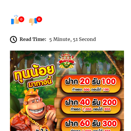
0
0
Read Time:
5 Minute, 51 Second