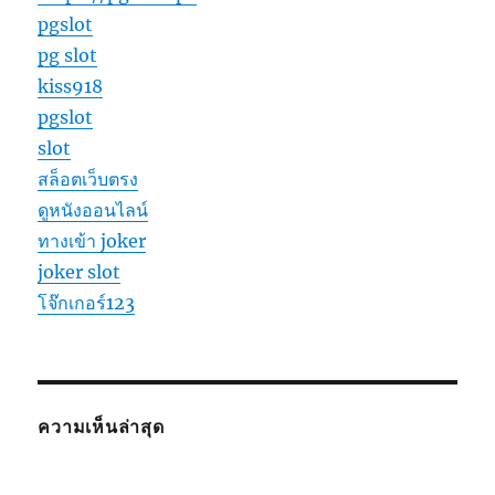
pgslot
pg slot
kiss918
pgslot
slot
สล็อตเว็บตรง
ดูหนังออนไลน์
ทางเข้า joker
joker slot
โจ๊กเกอร์123
ความเห็นล่าสุด