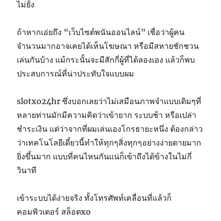
ไม่ยั้ง
ถ้าหากเอ่ยถึง “เว็บไซต์พนันออนไลน์” เชื่อว่าผู้คน
จำนวนมากอาจเคยได้เห็นโฆษณา หรือมีสหายชักชวน
เล่นกันบ้าง แม้กระนั้นจะมีสักกี่ผู้ที่ได้ลองเอง แล้วก็พบ
ประสบการณ์ที่น่าประทับใจแบบผม
slotxo24hr ซึ่งบอกเลยว่าไม่เสมือนภาพจำแบบเดิมๆที่
หลายท่านมักมีความคิดว่าเข้ายาก ระบบช้า หรือเปล่า
ชำระเงิน แต่ว่าจากที่ผมเล่นเองโกรธายะหนึ่ง ต้องกล่าว
ว่าเทคโนโลยีเดี๋ยวนี้ทำให้ทุกๆสิ่งทุกๆอย่างง่ายดายมาก
ยิ่งขึ้นมาก แบบที่คนไหนกันแน่ก็เข้าถึงได้ข้างในไม่กี่
วินาที
เข้าระบบได้ง่ายจริง ทั้งโทรศัพท์เคลื่อนที่แล้วก็
คอมพิวเตอร์ สล็อตxo