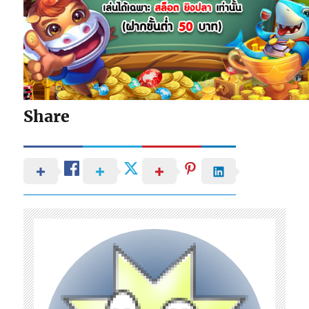
Share