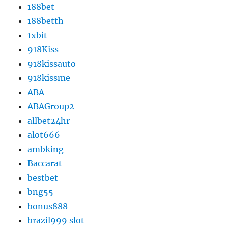
188bet
188betth
1xbit
918Kiss
918kissauto
918kissme
ABA
ABAGroup2
allbet24hr
alot666
ambking
Baccarat
bestbet
bng55
bonus888
brazil999 slot