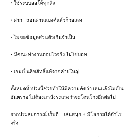
• ใช้ระบบออโต้ทุกสิ่ง
• ฝาก–ถอนผ่านแบงค์แล้วก็วอเลท
• ไม่ขอข้อมูลส่วนตัวเกินจำเป็น
• มีคณะทำงานตอบไวจริง ไม่ใช่บอท
• เกมเป็นลิขสิทธิ์แท้จากค่ายใหญ่
ทั้งหมดทั้งปวงนี้ช่วยทำให้มีความคิดว่า เล่นแล้วไม่เป็น
อันตราย ไม่ต้องมานั่งระแวงว่าจะโดนโกงอีกต่อไป
จากประสบการณ์ เว็บดี = เล่นสนุก + มีโอกาสได้กำไร
จริง