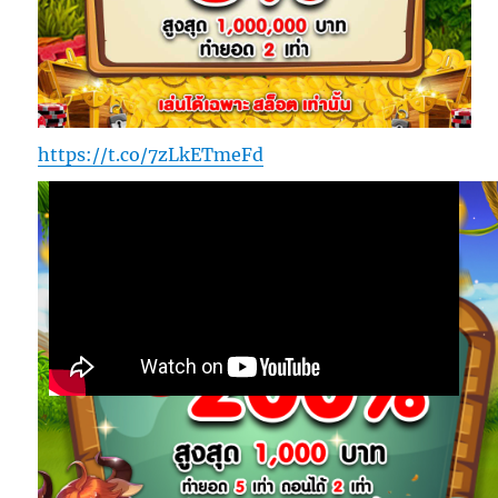
https://t.co/7zLkETmeFd