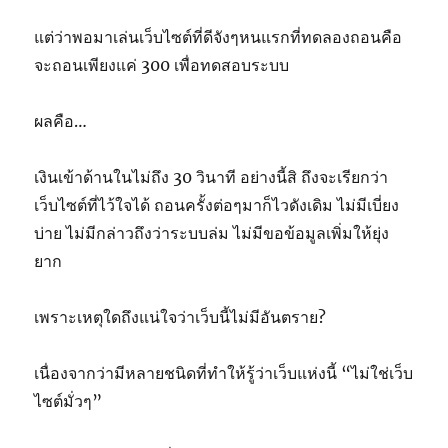
แต่ว่าพอมาเล่นเว็บไซต์ที่ดีจังๆหนแรกที่ทดลองถอนคือ
จะถอนเพียงแค่ 300 เพื่อทดสอบระบบ
ผลคือ…
เงินเข้าด้านในไม่ถึง 30 วินาที อย่างนี้สิ ถึงจะเรียกว่า
เว็บไซต์ที่ไว้ใจได้ ถอนครั้งต่อๆมาก็ไวดังเดิม ไม่มีเบี่ยง
บ่าย ไม่มีกล่าวถึงว่าระบบล่ม ไม่มีขอข้อมูลเพิ่มให้ยุ่ง
ยาก
เพราะเหตุใดถึงแน่ใจว่าเว็บนี้ไม่มีอันตราย?
เนื่องจากว่ามีหลายชนิดที่ทำให้รู้ว่าเว็บแห่งนี้ “ไม่ใช่เว็บ
ไซต์มั่วๆ”