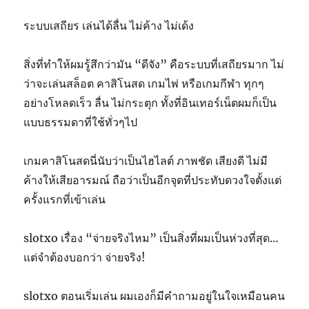
ระบบเสถียร เล่นได้ลื่น ไม่ค้าง ไม่เด้ง
สิ่งที่ทำให้ผมรู้สึกว่ามัน “ดีจัง” คือระบบที่เสถียรมาก ไม่
ว่าจะเล่นสล็อต คาสิโนสด เกมไพ่ หรือเกมกีฬา ทุกๆ
อย่างโหลดเร็ว ลื่น ไม่กระตุก ทั้งที่อินเทอร์เน็ตผมก็เป็น
แบบธรรมดาที่ใช้ทั่วๆไป
เกมคาสิโนสดนี่นับว่าเป็นไฮไลต์ ภาพชัด เสียงดี ไม่มี
ค้างให้เสียอารมณ์ ถือว่าเป็นอีกจุดที่ประทับดวงใจตั้งแต่
ครั้งแรกที่เข้าเล่น
slotxo เรื่อง “จ่ายจริงไหม” เป็นสิ่งที่ผมเป็นห่วงที่สุด…
แต่จำต้องบอกว่า จ่ายจริง!
slotxo ตอนเริ่มเล่น ผมเองก็มีคำถามอยู่ในใจเหมือนคน