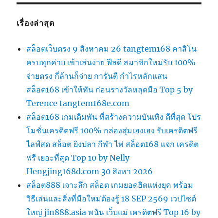
เรื่องล่าสุด
สล็อตเว็บตรง 9 สิงหาคม 26 tangtem168 คาสิโน
ครบทุกค่าย เข้าเล่นง่าย ฟีลดี สมาชิกใหม่รับ 100%
จ่ายตรง กี่ล้านก็จ่าย การันตี กำไรหลักแสน
สล็อต168 เข้าให้ทัน ก่อนรางวัลหลุดมือ Top 5 by
Terence tangtem168e.com
สล็อต168 เกมเดิมพัน ที่สร้างความบันเทิง ดีที่สุด โปร
โมชั่นเครดิตฟรี 100% กล่องสุ่มเฮงเฮง รับเครดิตฟรี
ไลฟ์สด สล็อต ยิงปลา กีฬา ไพ่ สล็อต168 แจก เครดิต
ฟรี เยอะที่สุด Top 10 by Nelly
Hengjing168d.com 30 สิงหา 2026
สล็อต888 เจาะลึก สล็อต เกมยอดฮิตแห่งยุค พร้อม
วิธีเล่นและสิ่งที่มือใหม่ต้องรู้ 18 SEP 2569 เวปไซต์
ใหญ่ jin888.asia พนัน เว็บแม่ เครดิตฟรี Top 16 by