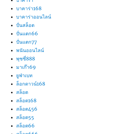
บาคาร่า
บาคาร่า168
บาคาร่าออนไลน์
ปั่นสล็อต
ปั่นแตก66
ปั่นแตก77
พนันออนไลน์
พุซซี่888
มาเก๊า69
ยูฟ่าเบท
ล็อกดาวน์168
สล็อต
สล็อต168
สล็อต456
สล็อต55
สล็อต66