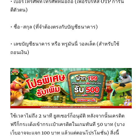
• เบอร์โทรศัพท์โทรศัพท์มือถือ (เพื่อรับรหัส OTP การัน
ตีตัวตน)
• ชื่อ-สกุล (ที่จำต้องตรงกับบัญชีธนาคาร)
• เลขบัญชีธนาคาร หรือ ทรูมันนี่ วอลเล็ต (สำหรับใช้
ถอนเงิน)
ใช้เวลาไม่ถึง 2 นาที ยูสเซอร์ก็อนุมัติ หลังจากนั้นเครดิต
ฟรีก็กระเด้งเข้ากระเป๋าเครดิตในเกมทันที 50 บาท (บาง
เว็บอาจจะแจก 100 บาท แล้วแต่ตอนโปรโมชั่น) สิ่งนี้