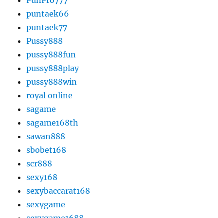
PunPro777
puntaek66
puntaek77
Pussy888
pussy888fun
pussy888play
pussy888win
royal online
sagame
sagame168th
sawan888
sbobet168
scr888
sexy168
sexybaccarat168
sexygame