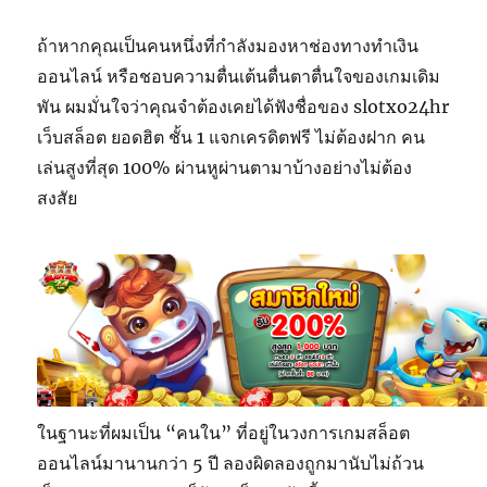
ถ้าหากคุณเป็นคนหนึ่งที่กำลังมองหาช่องทางทำเงิน
ออนไลน์ หรือชอบความตื่นเต้นตื่นตาตื่นใจของเกมเดิม
พัน ผมมั่นใจว่าคุณจำต้องเคยได้ฟังชื่อของ slotxo24hr
เว็บสล็อต ยอดฮิต ชั้น 1 แจกเครดิตฟรี ไม่ต้องฝาก คน
เล่นสูงที่สุด 100% ผ่านหูผ่านตามาบ้างอย่างไม่ต้อง
สงสัย
ในฐานะที่ผมเป็น “คนใน” ที่อยู่ในวงการเกมสล็อต
ออนไลน์มานานกว่า 5 ปี ลองผิดลองถูกมานับไม่ถ้วน