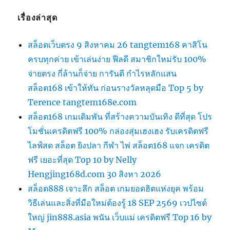
เรื่องล่าสุด
สล็อตเว็บตรง 9 สิงหาคม 26 tangtem168 คาสิโน
ครบทุกค่าย เข้าเล่นง่าย ฟีลดี สมาชิกใหม่รับ 100%
จ่ายตรง กี่ล้านก็จ่าย การันตี กำไรหลักแสน
สล็อต168 เข้าให้ทัน ก่อนรางวัลหลุดมือ Top 5 by
Terence tangtem168e.com
สล็อต168 เกมเดิมพัน ที่สร้างความบันเทิง ดีที่สุด โปร
โมชั่นเครดิตฟรี 100% กล่องสุ่มเฮงเฮง รับเครดิตฟรี
ไลฟ์สด สล็อต ยิงปลา กีฬา ไพ่ สล็อต168 แจก เครดิต
ฟรี เยอะที่สุด Top 10 by Nelly
Hengjing168d.com 30 สิงหา 2026
สล็อต888 เจาะลึก สล็อต เกมยอดฮิตแห่งยุค พร้อม
วิธีเล่นและสิ่งที่มือใหม่ต้องรู้ 18 SEP 2569 เวปไซต์
ใหญ่ jin888.asia พนัน เว็บแม่ เครดิตฟรี Top 16 by