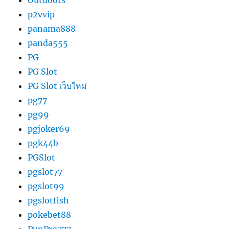
Outdoors
p2vvip
panama888
panda555
PG
PG Slot
PG Slot เว็บใหม่
pg77
pg99
pgjoker69
pgk44b
PGSlot
pgslot77
pgslot99
pgslotfish
pokebet88