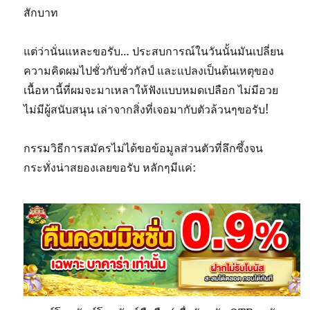
สักบาท
แต่ว่านั่นแหละขอรับ… ประสบการณ์ในวันนั้นมันเปลี่ยน
ความคิดผมไปชั่วกับชั่วกัลป์ และแปลงเป็นต้นเหตุของ
เนื้อหานี้ที่ผมจะมาเหลาให้ฟังแบบหมดเปลือก ไม่มีอวย
ไม่มีผู้สนับสนุน เล่าจากสิ่งที่เจอมากับตัวล้วนๆขอรับ!
กรรมวิธีการสมัครไม่ได้ขอข้อมูลส่วนตัวที่ลึกซึ้งจน
กระทั่งน่าสยองเลยขอรับ หลักๆมีแค่: