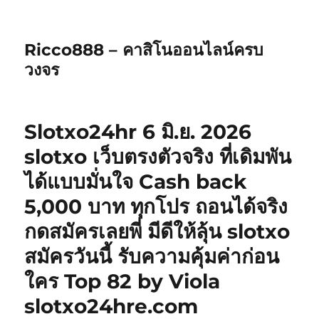
Ricco888 – คาสิโนออนไลน์ครบ
วงจร
Slotxo24hr 6 มิ.ย. 2026
slotxo เว็บตรงตัวจริง ที่เดิมพัน
ได้แบบมั่นใจ Cash back
5,000 บาท ทุกโปร ถอนได้จริง
กดสมัครเลยพี่ มีดีให้ลุ้น slotxo
สมัครวันนี้ รับความคุ้มค่าก่อน
ใคร Top 82 by Viola
slotxo24hre.com