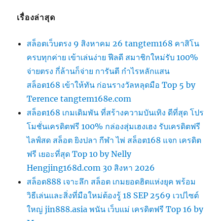
เรื่องล่าสุด
สล็อตเว็บตรง 9 สิงหาคม 26 tangtem168 คาสิโน
ครบทุกค่าย เข้าเล่นง่าย ฟีลดี สมาชิกใหม่รับ 100%
จ่ายตรง กี่ล้านก็จ่าย การันตี กำไรหลักแสน
สล็อต168 เข้าให้ทัน ก่อนรางวัลหลุดมือ Top 5 by
Terence tangtem168e.com
สล็อต168 เกมเดิมพัน ที่สร้างความบันเทิง ดีที่สุด โปร
โมชั่นเครดิตฟรี 100% กล่องสุ่มเฮงเฮง รับเครดิตฟรี
ไลฟ์สด สล็อต ยิงปลา กีฬา ไพ่ สล็อต168 แจก เครดิต
ฟรี เยอะที่สุด Top 10 by Nelly
Hengjing168d.com 30 สิงหา 2026
สล็อต888 เจาะลึก สล็อต เกมยอดฮิตแห่งยุค พร้อม
วิธีเล่นและสิ่งที่มือใหม่ต้องรู้ 18 SEP 2569 เวปไซต์
ใหญ่ jin888.asia พนัน เว็บแม่ เครดิตฟรี Top 16 by