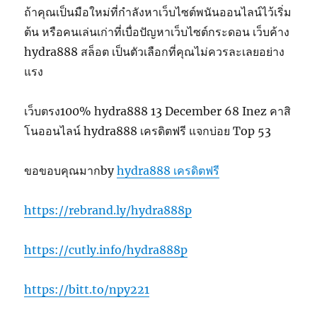
ถ้าคุณเป็นมือใหม่ที่กำลังหาเว็บไซต์พนันออนไลน์ไว้เริ่ม
ต้น หรือคนเล่นเก่าที่เบื่อปัญหาเว็บไซต์กระดอน เว็บค้าง
hydra888 สล็อต เป็นตัวเลือกที่คุณไม่ควรละเลยอย่าง
แรง
เว็บตรง100% hydra888 13 December 68 Inez คาสิ
โนออนไลน์ hydra888 เครดิตฟรี แจกบ่อย Top 53
ขอขอบคุณมากby
hydra888 เครดิตฟรี
https://rebrand.ly/hydra888p
https://cutly.info/hydra888p
https://bitt.to/npy221