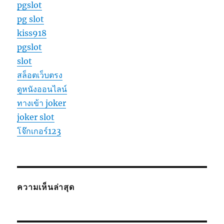
pgslot
pg slot
kiss918
pgslot
slot
สล็อตเว็บตรง
ดูหนังออนไลน์
ทางเข้า joker
joker slot
โจ๊กเกอร์123
ความเห็นล่าสุด