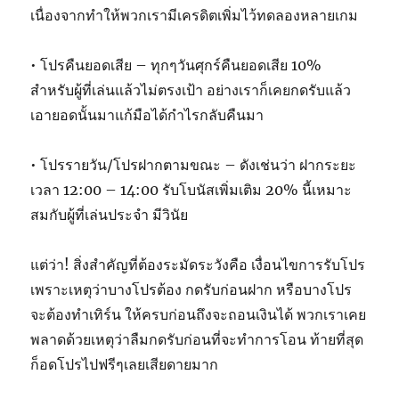
เนื่องจากทำให้พวกเรามีเครดิตเพิ่มไว้ทดลองหลายเกม
• โปรคืนยอดเสีย – ทุกๆวันศุกร์คืนยอดเสีย 10%
สำหรับผู้ที่เล่นแล้วไม่ตรงเป้า อย่างเราก็เคยกดรับแล้ว
เอายอดนั้นมาแก้มือได้กำไรกลับคืนมา
• โปรรายวัน/โปรฝากตามขณะ – ดังเช่นว่า ฝากระยะ
เวลา 12:00 – 14:00 รับโบนัสเพิ่มเติม 20% นี้เหมาะ
สมกับผู้ที่เล่นประจำ มีวินัย
แต่ว่า! สิ่งสำคัญที่ต้องระมัดระวังคือ เงื่อนไขการรับโปร
เพราะเหตุว่าบางโปรต้อง กดรับก่อนฝาก หรือบางโปร
จะต้องทำเทิร์น ให้ครบก่อนถึงจะถอนเงินได้ พวกเราเคย
พลาดด้วยเหตุว่าลืมกดรับก่อนที่จะทำการโอน ท้ายที่สุด
ก็อดโปรไปฟรีๆเลยเสียดายมาก