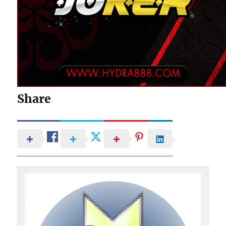
Share