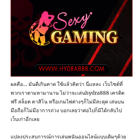
ผลคือ… มันดีเกินคาด ใช้แล้วคิดว่า นี่แหละ เว็บไซต์ที่
พวกเราตามหามานาน ไม่ว่าจะเล่นhydra888 เครดิต
ฟรี สล็อต คาสิโน หรือเกมไพ่ต่างๆก็ไม่มีสะดุด เล่นบน
มือถือก็ไม่มีอาการถ่วง บอกเลยว่าต่อไปก็มิได้กลับไป
เว็บเก่าอีกเลย
แปลงประสบการณ์การเล่นพนันออนไลน์แบบเดิมๆด้วย