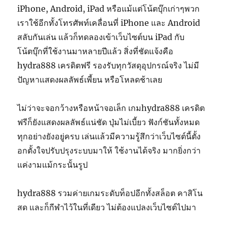
iPhone, Android, iPad หรือแม้แต่โน้ตบุ๊กเก่าๆพวก
เราใช้อีกทั้งโทรศัพท์เคลื่อนที่ iPhone และ Android
สลับกันเล่น แล้วก็ทดลองเข้าเว็บไซต์บน iPad กับ
โน้ตบุ๊กที่ใช้งานมาหลายปีแล้ว สิ่งที่ชัดแจ้งคือ
hydra888 เครดิตฟรี รองรับทุกวัสดุอุปกรณ์จริง ไม่มี
ปัญหาแสดงผลลัพธ์เพี้ยน หรือโหลดช้าเลย
ไม่ว่าจะจอกว้างหรือหน้าจอเล็ก เกมhydra888 เครดิต
ฟรีก็ยังแสดงผลลัพธ์แน่ชัด ปุ่มไม่เบี้ยว ฟังก์ชันทั้งหมด
ทุกอย่างยังอยู่ครบ เล่นแล้วมีความรู้สึกว่าเว็บไซต์นี้ตั้ง
อกตั้งใจปรับปรุงระบบมาให้ ใช้งานได้จริง มากยิ่งกว่า
แค่งามแม้กระนั้นรูป
hydra888 รวมค่ายเกมระดับท็อปอีกทั้งสล็อต คาสิโน
สด และก็กีฬาไว้ในที่เดียว ไม่ต้องแปลงเว็บไซต์ไปมา