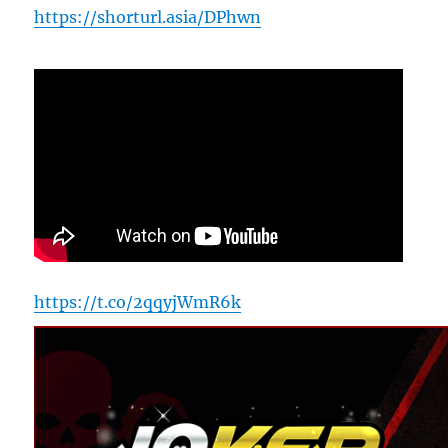
https://shorturl.asia/DPhwn
https://t.co/2qqyjWmR6k