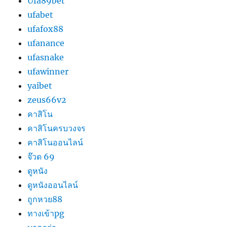
Ufa89bet
ufabet
ufafox88
ufanance
ufasnake
ufawinner
yaibet
zeus66v2
คาสิโน
คาสิโนครบวงจร
คาสิโนออนไลน์
จ๊วด 69
ดูหนัง
ดูหนังออนไลน์
ถูกหวย88
ทางเข้าpg