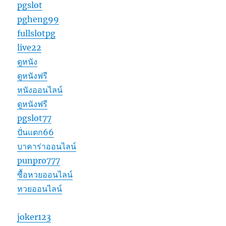
pgslot
pgheng99
fullslotpg
live22
ดูหนัง
ดูหนังฟรี
หนังออนไลน์
ดูหนังฟรี
pgslot77
ปั่นแตก66
บาคาร่าออนไลน์
punpro777
ซื้อหวยออนไลน์
หวยออนไลน์
joker123