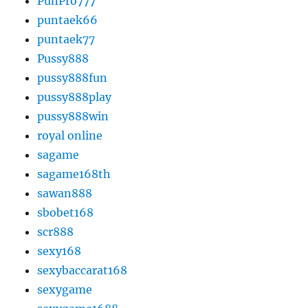
PunPro777
puntaek66
puntaek77
Pussy888
pussy888fun
pussy888play
pussy888win
royal online
sagame
sagame168th
sawan888
sbobet168
scr888
sexy168
sexybaccarat168
sexygame