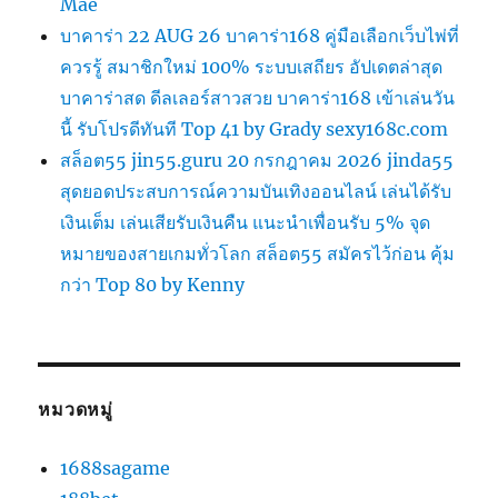
Mae
บาคาร่า 22 AUG 26 บาคาร่า168 คู่มือเลือกเว็บไพ่ที่
ควรรู้ สมาชิกใหม่ 100% ระบบเสถียร อัปเดตล่าสุด
บาคาร่าสด ดีลเลอร์สาวสวย บาคาร่า168 เข้าเล่นวัน
นี้ รับโปรดีทันที Top 41 by Grady sexy168c.com
สล็อต55 jin55.guru 20 กรกฎาคม 2026 jinda55
สุดยอดประสบการณ์ความบันเทิงออนไลน์ เล่นได้รับ
เงินเต็ม เล่นเสียรับเงินคืน แนะนำเพื่อนรับ 5% จุด
หมายของสายเกมทั่วโลก สล็อต55 สมัครไว้ก่อน คุ้ม
กว่า Top 80 by Kenny
หมวดหมู่
1688sagame