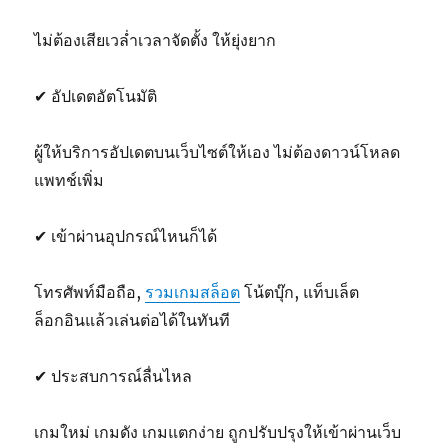
ไม่ต้องเสียเวล่ำเวลาจัดตั้ง ให้ยุ่งยาก
✔ อัปเดตอัตโนมัติ
ผู้ให้บริการอัปเดตบนเว็บไซต์ให้เอง ไม่ต้องดาวน์โหลด
แพทช์เพิ่ม
✔ เข้าผ่านอุปกรณ์ไหนก็ได้
โทรศัพท์มือถือ,
รวมเกมสล็อต
โน้ตบุ๊ก, แท็บเล็ต
ล็อกอินแล้วเล่นต่อได้ในทันที
✔ ประสบการณ์ลื่นไหล
เกมใหม่ เกมดัง เกมแตกง่าย ถูกปรับปรุงให้เข้าผ่านเว็บ