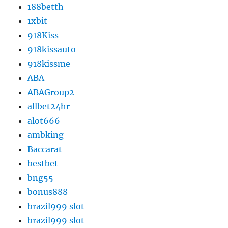
188betth
1xbit
918Kiss
918kissauto
918kissme
ABA
ABAGroup2
allbet24hr
alot666
ambking
Baccarat
bestbet
bng55
bonus888
brazil999 slot
brazil999 slot