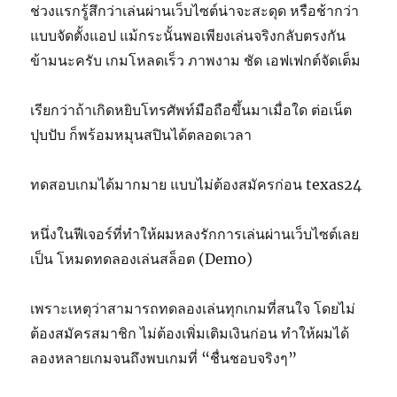
ช่วงแรกรู้สึกว่าเล่นผ่านเว็บไซต์น่าจะสะดุด หรือช้ากว่า
แบบจัดตั้งแอป แม้กระนั้นพอเพียงเล่นจริงกลับตรงกัน
ข้ามนะครับ เกมโหลดเร็ว ภาพงาม ชัด เอฟเฟกต์จัดเต็ม
เรียกว่าถ้าเกิดหยิบโทรศัพท์มือถือขึ้นมาเมื่อใด ต่อเน็ต
ปุบปับ ก็พร้อมหมุนสปินได้ตลอดเวลา
ทดสอบเกมได้มากมาย แบบไม่ต้องสมัครก่อน texas24
หนึ่งในฟีเจอร์ที่ทำให้ผมหลงรักการเล่นผ่านเว็บไซต์เลย
เป็น โหมดทดลองเล่นสล็อต (Demo)
เพราะเหตุว่าสามารถทดลองเล่นทุกเกมที่สนใจ โดยไม่
ต้องสมัครสมาชิก ไม่ต้องเพิ่มเติมเงินก่อน ทำให้ผมได้
ลองหลายเกมจนถึงพบเกมที่ “ชื่นชอบจริงๆ”