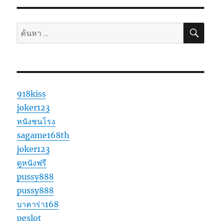
ค้นห
ค้นหา:
918kiss
joker123
หนังชนโรง
sagame168th
joker123
ดูหนังฟรี
pussy888
pussy888
บาคาร่า168
pgslot