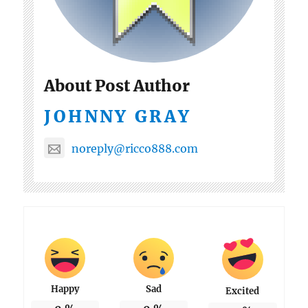
About Post Author
JOHNNY GRAY
noreply@ricco888.com
Happy
Sad
Excited