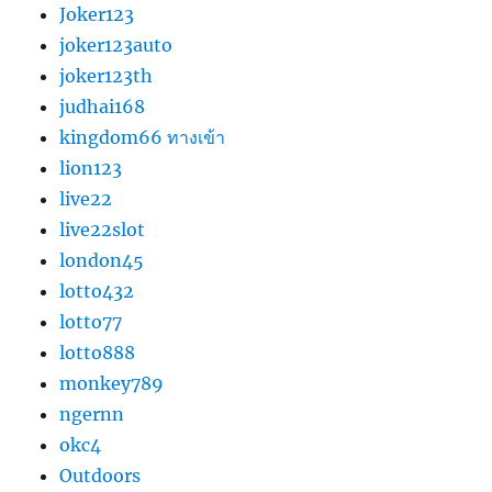
Joker123
joker123auto
joker123th
judhai168
kingdom66 ทางเข้า
lion123
live22
live22slot
london45
lotto432
lotto77
lotto888
monkey789
ngernn
okc4
Outdoors