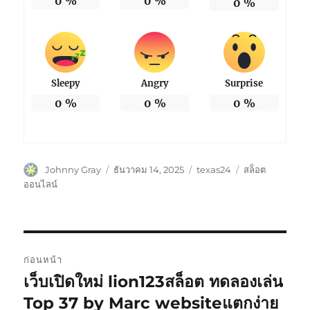
0
%
0
%
0
%
Sleepy
Angry
Surprise
0
%
0
%
0
%
ผู้
เขียน
หมวด
ป้าย
Johnny Gray
ธันวาคม 14, 2025
texas24
สล็อต
เขียน
เมื่อ
หมู่
กำกับ
ออนไลน์
แนะแนว
ก่อนหน้า
เรื่อง
เว็บเปิดใหม่ lion123สล็อต ทดลองเล่น
เรื่อง
ก่อน
Top 37 by Marc websiteแตกง่าย