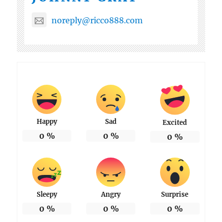
noreply@ricco888.com
Happy
Sad
Excited
0
%
0
%
0
%
Sleepy
Angry
Surprise
0
%
0
%
0
%