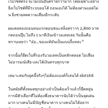
เว็บไซต์ตรง จะไม่เป็นอันตรายกว่ามาก โดยเฉพาะอย่าง
ยิ่งเว็บไซต์ที่มีระบบออโต้ ถอนเองได้ ไม่ต้องผ่านแอดไม่
น ยิ่งช่วยลดความเสี่ยงอีกระดับ
ผมเคยลองถอนหนแรกตอนชนะสล็อตราวๆ 2,800 บาท
กดถอนปุ๊บ ไม่ถึง 1 นาทีเงินเข้าวอเลทเลย วันนั้นคือ
ทราบเลยว่า “อ๋อ…ของแท้มันเป็นแบบงี้แหละ”
จากนั้นก็ยึดเว็บที่รองรับวอเลทเป็นหลักตลอด ไม่เสี่ยง
ไม่อารมณ์เสีย และได้เงินครบทุกบาท
เหมาะสมกับยุคนี้จริงๆไม่ต้องแบงค์ก็เล่นได้ slot168
ในสมัยที่ทั้งหมดทุกอย่างจำเป็นต้องเร็วแล้วก็ยืดหยุ่น
การมีตัวเลือกที่ไม่ต้องพึ่งธนาคารนับได้ว่าเป็นจุดเด่น
มาก บางคนไม่มีบัญชีธนาคาร บางคนไม่ได้อยาก