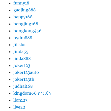
funny18
gaojing888
happy168
hengjing168
hongkong456
hydra888
Jilislot
Jinda55
jinda888
Joker123
joker123auto
joker123th
judhai168
kingdom66 ทางเข้า
lion123
live22