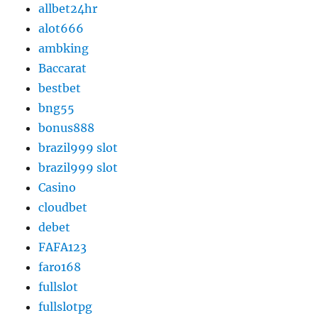
allbet24hr
alot666
ambking
Baccarat
bestbet
bng55
bonus888
brazil999 slot
brazil999 slot
Casino
cloudbet
debet
FAFA123
faro168
fullslot
fullslotpg