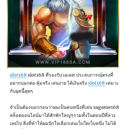
slot168
slot168 ที่รองรับวอเลท ประสบการณ์ตรงที่
อยากบอกต่อ คุ้มจริง เล่นง่าย ได้เงินจริง
slot168
เหมาะ
กับยุคนี้สุดๆ
จำเป็นต้องบอกก่อนว่าผมเป็นคนหนึ่งที่เล่น sagame168
สล็อตออนไลน์มาได้สักพักใหญ่ๆรวมทั้งในตอนปีที่ล่วง
เลยไป สิ่งที่ทำให้ผมปักใจเลือกเล่นเว็บใดเว็บหนึ่ง ไม่ได้