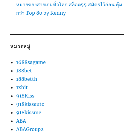
หมายของสายเกมทั่วโลก สล็อต55 สมัครไว้ก่อน คุ้ม
กว่า Top 80 by Kenny
หมวดหมู่
1688sagame
188bet
188betth
1xbit
918Kiss
918kissauto
918kissme
ABA
ABAGroup2