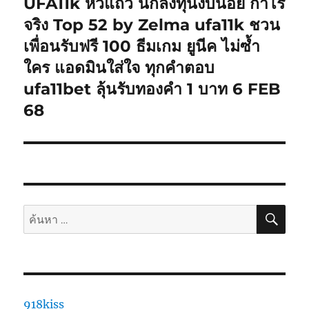
UFA11k หัวแถว นักลงทุนงบน้อย กำไร
เรื่อง
ต่อ
จริง Top 52 by Zelma ufa11k ชวน
ไป:
เพื่อนรับฟรี 100 ธีมเกม ยูนีค ไม่ซ้ำ
ใคร แอดมินใส่ใจ ทุกคำตอบ
ufa11bet ลุ้นรับทองคำ 1 บาท 6 FEB
68
ค้นห
ค้นหา:
918kiss