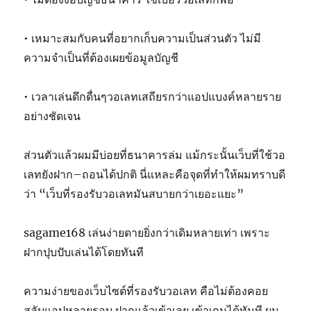
• เหมาะสมกับคนที่อยากเก็บความเป็นส่วนตัว ไม่มี
ความจำเป็นที่ต้องเผยข้อมูลบัญชี
• เวลาเล่นดึกดื่นๆวอเลทเสถียรกว่าแอปแบงค์หลายราย
อย่างชัดเจน
ส่วนตัวแล้วผมมีบ่อยที่ธนาคารล่ม แม้กระนั้นเว็บที่ใช้วอ
เลทยังฝาก–ถอนได้ปกติ นี่แหละคือจุดที่ทำให้ผมทราบดี
ว่า “เว็บที่รองรับวอเลทมันสบายกว่าเยอะแยะ”
sagame168 เล่นง่ายดายยิ่งกว่าเดิมหลายเท่า เพราะ
ฝากปุบปับเล่นได้โดยทันที
ความง่ายของเว็บไซต์ที่รองรับวอเลท คือไม่ต้องคอย
สลับแอปหลายรอบ ฝากแล้วเข้าเลย เข้าเกมได้ทันที ผม