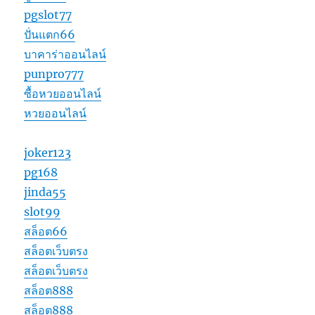
pgslot77
ปั่นแตก66
บาคาร่าออนไลน์
punpro777
ซื้อหวยออนไลน์
หวยออนไลน์
joker123
pg168
jinda55
slot99
สล็อต66
สล็อตเว็บตรง
สล็อตเว็บตรง
สล็อต888
สล็อต888