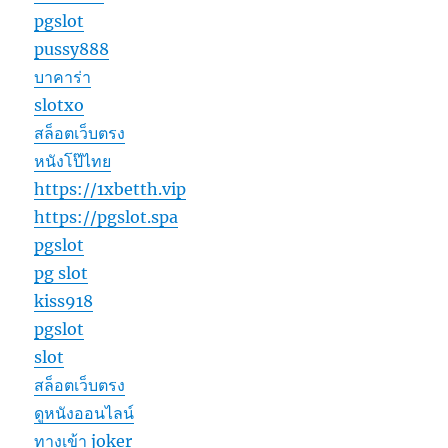
pgslot
pussy888
บาคาร่า
slotxo
สล็อตเว็บตรง
หนังโป๊ไทย
https://1xbetth.vip
https://pgslot.spa
pgslot
pg slot
kiss918
pgslot
slot
สล็อตเว็บตรง
ดูหนังออนไลน์
ทางเข้า joker