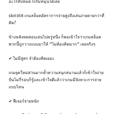
อะไรทั้งหมด ก็เริ่มหมุนได้เลย
slot168 เกมสล็อตอัตราการจ่ายสูงถึงเล่นง่ายดายกว่าที่
คิด?
ข้างหลังทดสอบเล่นไปครู่หนึ่ง ก็พอเข้าใจว่าเกมสล็อต
พวกนี้ถูกวางแบบมาให้ “ไม่ต้องคิดมาก” เลยจริงๆ
✔ ไม่มีสูตร จำต้องคิดเยอะ
เกมยุคใหม่ส่วนมากย้ำความสนุกสนานแล้วก็เข้าใจง่าย
ปั่นไม่กี่รอบก็รู้และเข้าใจดีแล้วว่าเกมมีจังหวะการจ่าย
แบบไหน
✔ ฟีเจอร์จ่ายหนัก