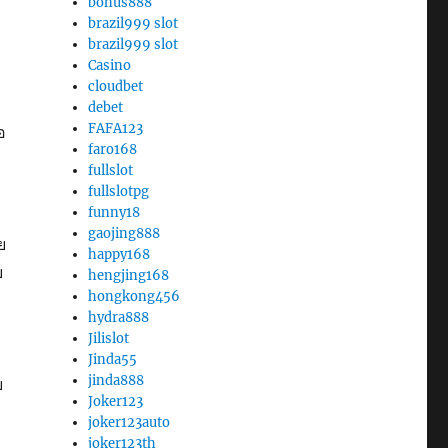
bonus888
brazil999 slot
brazil999 slot
Casino
cloudbet
debet
FAFA123
อ
faro168
fullslot
fullslotpg
funny18
gaojing888
ย
happy168
บ
hengjing168
hongkong456
hydra888
Jilislot
Jinda55
jinda888
ย
Joker123
joker123auto
joker123th