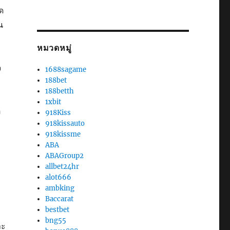
ิด
น
หมวดหมู่
จ
1688sagame
188bet
188betth
1xbit
่
918Kiss
918kissauto
918kissme
ABA
ABAGroup2
allbet24hr
alot666
่
ambking
Baccarat
bestbet
bng55
าะ