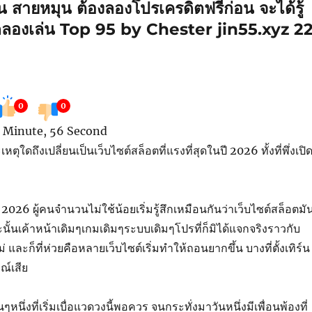
สายหมุน ต้องลองโปรเครดิตฟรีก่อน จะได้รู้
 ทดลองเล่น Top 95 by Chester jin55.xyz 2
0
0
 Minute, 56 Second
ตุใดถึงเปลี่ยนเป็นเว็บไซต์สล็อตที่แรงที่สุดในปี 2026 ทั้งที่พึ่งเปิ
 2026 ผู้คนจำนวนไม่ใช้น้อยเริ่มรู้สึกเหมือนกันว่าเว็บไซต์สล็อตมั
ระนั้นเค้าหน้าเดิมๆเกมเดิมๆระบบเดิมๆโปรที่ก็มิได้แจกจริงราวกับ
 และก็ที่ห่วยคือหลายเว็บไซต์เริ่มทำให้ถอนยากขึ้น บางที่ตั้งเทิร์น
ณ์เสีย
หนึ่งที่เริ่มเบื่อแวดวงนี้พอควร จนกระทั่งมาวันหนึ่งมีเพื่อนพ้องที่