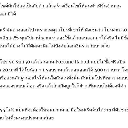
ไซต์มักใช้แค่เป็นกับดัก แล้วสร้างเงื่อนไขให้คนทำเทิร์นจำนวน
ออกมิได้
ฟรี มันต่างออกไป เพราะเหตุว่าโปรที่เขาให้ ดังเช่นว่า โปรฝาก 50
ดเสีย 15% ทุกสัปดาห์ พวกเราลองใช้แล้วถอนออกมาได้จริง ไม่มีข้
ไหนได้บ้าง ไม่มีตัดเครดิต ไม่บังคับล็อกเงินราวกับบางเว็บ
ปร 50 รับ 150 แล้วเล่นเกม Fortune Rabbit แบบไม่ซื้อฟรีสปิน
20 นาที ได้โบนัสมา 1 รอบรวมแล้วถอนออกได้ 400 กว่าบาท โด
หรือส่งหลักฐานอะไรให้คนใดกันแน่ทั้งนั้น มันเป็นโปรที่เขาวางแบ
ดลองระบบสล็อต จริง แล้วถ้าเกิดถูกใจก็ฝากเพิ่มแบบไม่ต้องมีคำ
55 ไม่จำเป็นที่จะต้องใช้ทุนมากมาย มือใหม่เริ่มต้นได้ง่าย มีตัวช่ว
ยบ ไม่ทิ้งคนงบประมาณน้อย