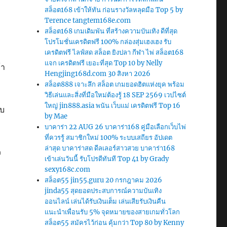
สล็อต168 เข้าให้ทัน ก่อนรางวัลหลุดมือ Top 5 by
Terence tangtem168e.com
สล็อต168 เกมเดิมพัน ที่สร้างความบันเทิง ดีที่สุด
โปรโมชั่นเครดิตฟรี 100% กล่องสุ่มเฮงเฮง รับ
เครดิตฟรี ไลฟ์สด สล็อต ยิงปลา กีฬา ไพ่ สล็อต168
แจก เครดิตฟรี เยอะที่สุด Top 10 by Nelly
้า
Hengjing168d.com 30 สิงหา 2026
สล็อต888 เจาะลึก สล็อต เกมยอดฮิตแห่งยุค พร้อม
วิธีเล่นและสิ่งที่มือใหม่ต้องรู้ 18 SEP 2569 เวปไซต์
ใหญ่ jin888.asia พนัน เว็บแม่ เครดิตฟรี Top 16
อบ
by Mae
บาคาร่า 22 AUG 26 บาคาร่า168 คู่มือเลือกเว็บไพ่
ที่ควรรู้ สมาชิกใหม่ 100% ระบบเสถียร อัปเดต
ล่าสุด บาคาร่าสด ดีลเลอร์สาวสวย บาคาร่า168
ว
เข้าเล่นวันนี้ รับโปรดีทันที Top 41 by Grady
sexy168c.com
สล็อต55 jin55.guru 20 กรกฎาคม 2026
jinda55 สุดยอดประสบการณ์ความบันเทิง
ออนไลน์ เล่นได้รับเงินเต็ม เล่นเสียรับเงินคืน
แนะนำเพื่อนรับ 5% จุดหมายของสายเกมทั่วโลก
สล็อต55 สมัครไว้ก่อน คุ้มกว่า Top 80 by Kenny