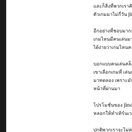
และก็สิ่งที่พวกเราค
ตัวเกมมาไม่กี่วัน 
อีกอย่างที่ชอบมาก
เกมไหนมีคนเล่นมา
ได้ง่ายว่าเกมไหนคว
บอกแบบคนเล่นสล็อต
เขาเลือกเกมที่ เล่
มาทดลอง เพราะมันค
หน้าที่ผ่านมา
โปรโมชั่นของ jind
หลอกให้ทำเทิร์นเว
ปกติพวกเราจะไม่ค