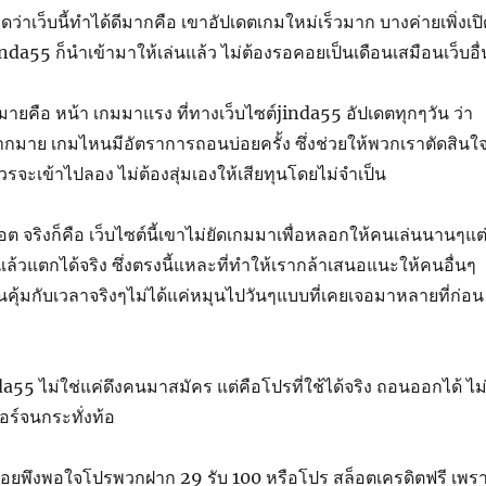
ิดว่าเว็บนี้ทำได้ดีมากคือ เขาอัปเดตเกมใหม่เร็วมาก บางค่ายเพิ่งเป
jinda55 ก็นำเข้ามาให้เล่นแล้ว ไม่ต้องรอคอยเป็นเดือนเสมือนเว็บอื่
มายคือ หน้า เกมมาแรง ที่ทางเว็บไซต์jinda55 อัปเดตทุกๆวัน ว่า
กมาย เกมไหนมีอัตราการถอนบ่อยครั้ง ซึ่งช่วยให้พวกเราตัดสินใ
รจะเข้าไปลอง ไม่ต้องสุ่มเองให้เสียทุนโดยไม่จำเป็น
 จริงก็คือ เว็บไซต์นี้เขาไม่ยัดเกมมาเพื่อหลอกให้คนเล่นนานๆแต
นแล้วแตกได้จริง ซึ่งตรงนี้แหละที่ทำให้เรากล้าเสนอแนะให้คนอื่นๆ
ุ้มกับเวลาจริงๆไม่ได้แค่หมุนไปวันๆแบบที่เคยเจอมาหลายที่ก่อน
a55 ไม่ใช่แค่ดึงคนมาสมัคร แต่คือโปรที่ใช้ได้จริง ถอนออกได้ ไม
อร์จนกระทั่งท้อ
่อยพึงพอใจโปรพวกฝาก 29 รับ 100 หรือโปร สล็อตเครดิตฟรี เพร