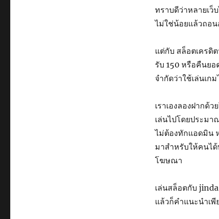
ทราบดีว่าหลายเว็บ
ไม่ใช่น้อยแล้วถอน
แต่กับ สล็อตเครดิต
รับ 150 หรือคืนยอ
จำกัดว่าใช้เล่นเกม
เราเองลองฝากด้วยโ
เล่นไปโดยประมาณ 
ไม่ต้องทักแอดมิน 
มาสำหรับให้คนได้ท
โฆษณา
เล่นสล็อตกับ jinda
แล้วก็คำแนะนำเพี