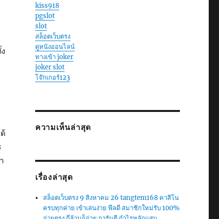
kiss918
pgslot
slot
สล็อตเว็บตรง
ดูหนังออนไลน์
้ง
ทางเข้า joker
joker slot
โจ๊กเกอร์123
ความเห็นล่าสุด
ด้
ร
มา
เรื่องล่าสุด
สล็อตเว็บตรง 9 สิงหาคม 26 tangtem168 คาสิโน
ครบทุกค่าย เข้าเล่นง่าย ฟีลดี สมาชิกใหม่รับ 100%
จ่ายตรง กี่ล้านก็จ่าย การันตี กำไรหลักแสน