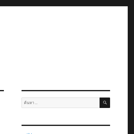
ค้นหา
ค้นหา: