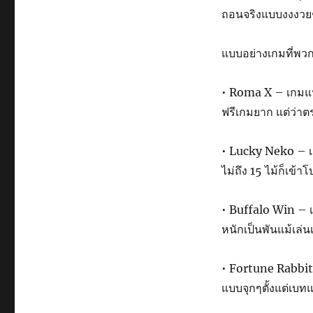
ถอนจริงแบบงงงวย
แบบอย่างเกมที่พวกเ
• Roma X – เกมแนว
ฟรีเกมยาก แต่ว่าต
• Lucky Neko – เ
ไม่ถึง 15 ไม้ก็เข้าโ
• Buffalo Win – 
หนักเป็นพันแม้เล่
• Fortune Rabbit
แบบจุกๆตั้งแต่เบท