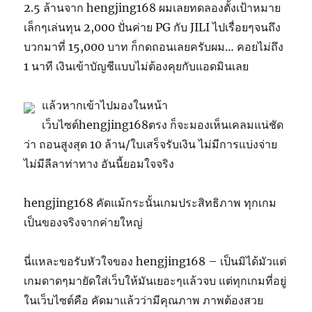
2.5 ล้านจาก hengjing168 ผมเลยทดลองตั้งเป้าหมาย
เล็กๆเล่นทุน 2,000 ปั่นค่าย PG กับ JILI ไปเรื่อยๆจนถึง
บวกมาที่ 15,000 บาท ก็กดถอนเลยครับผม… คอยไม่ถึง
1 นาที เงินเข้าบัญชีแบบไม่ต้องคุยกับแอดมินเลย
แล้วหากเข้าไปมองในหน้า
เว็บไซต์hengjing168ตรง ก็จะมองเห็นเคลมแน่ชัด
ว่า ถอนสูงสุด 10 ล้าน/ใบเสร็จรับเงิน ไม่มีการแบ่งจ่าย
ไม่มีลีลาท่าทาง อันนี้ยอมใจจริง
hengjing168 คัดแม้กระนั้นเกมประสิทธิภาพ ทุกเกม
เป็นของจริงจากค่ายใหญ่
นี่แหละขอรับหัวใจของ hengjing168 – เป็นมิได้มัวแต่
เกมดาดๆมายัดใส่เว็บให้มันเยอะๆแล้วจบ แต่ทุกเกมที่อยู่
ในเว็บไซต์คือ คัดมาแล้วว่ามีคุณภาพ ภาพต้องสวย