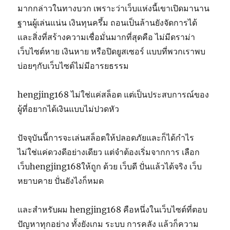
มากกล่าวในทางบวก เพราะว่าเว็บแห่งนี้เขาเปิดมานาน
ฐานผู้เล่นแน่น เงินทุนครึ้ม ถอนเป็นล้านยังจัดการได้
และสิ่งที่สร้างความเชื่อมั่นมากที่สุดคือ ไม่มีดราม่า
เว็บไซต์หาย เงินหาย หรือปิดยูสเซอร์ แบบที่พวกเราพบ
บ่อยๆกับเว็บไซต์ไม่มีอารยธรรม
hengjing168 ไม่ใช่แค่สล็อต แต่เป็นประสบการณ์ของ
ผู้ที่อยากได้เงินแบบไม่ปวดหัว
ปัจจุบันนี้การจะเล่นสล็อตให้ปลอดภัยและก็ได้กำไร
ไม่ใช่แค่ดวงดีอย่างเดียว แต่จำต้องเริ่มจากการ เลือก
เว็บhengjing168ให้ถูก ด้วย เว็บดี ปั่นแล้วได้จริง เว็บ
หยาบคาย ปั่นยังไงก็หมด
และสำหรับผม hengjing168 คือหนึ่งในเว็บไซต์ที่ตอบ
ปัญหาทุกอย่าง ทั้งยังเกม ระบบ การคลัง แล้วก็ความ