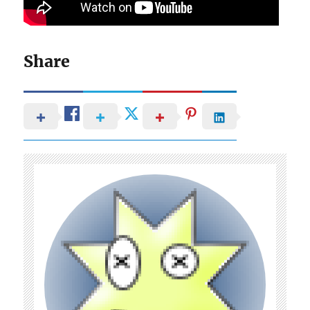
Share