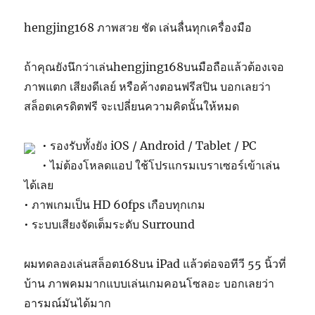
hengjing168 ภาพสวย ชัด เล่นลื่นทุกเครื่องมือ
ถ้าคุณยังนึกว่าเล่นhengjing168บนมือถือแล้วต้องเจอ
ภาพแตก เสียงดีเลย์ หรือค้างตอนฟรีสปิน บอกเลยว่า
สล็อตเครดิตฟรี จะเปลี่ยนความคิดนั้นให้หมด
• รองรับทั้งยัง iOS / Android / Tablet / PC
• ไม่ต้องโหลดแอป ใช้โปรแกรมเบราเซอร์เข้าเล่น
ได้เลย
• ภาพเกมเป็น HD 60fps เกือบทุกเกม
• ระบบเสียงจัดเต็มระดับ Surround
ผมทดลองเล่นสล็อต168บน iPad แล้วต่อจอทีวี 55 นิ้วที่
บ้าน ภาพคมมากแบบเล่นเกมคอนโซลอะ บอกเลยว่า
อารมณ์มันได้มาก