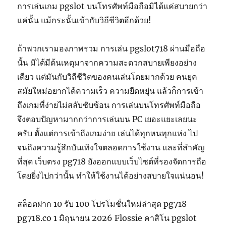
การเล่นเกม pgslot บนโทรศัพท์มือถือมิได้แค่สบายกว่า
แค่นั้น แม้กระนั้นเข้ากับวิถีชีวิตอีกด้วย!
ถ้าพวกเรามองภาพรวม การเล่น pgslot718 ผ่านมือถือ
นั้น มิได้มีต้นเหตุมาจากความสะดวกสบายเพียงอย่าง
เดียว แต่มันกับวิถีชีวิตของคนเล่นโดยมากด้วย คนยุค
สมัยใหม่อยากได้ความเร็ว ความยืดหยุ่น แล้วก็การเข้า
ถึงเกมที่ง่ายไม่สลับซับซ้อน การเล่นบนโทรศัพท์มือถือ
จึงตอบปัญหามากกว่าการเล่นบน PC เยอะแยะเลยนะ
ครับ ตั้งแต่การเข้าถึงเกมง่าย เล่นได้ทุกหนทุกแห่ง ไป
จนถึงความรู้สึกบันเทิงใจตลอดการใช้งาน และที่สำคัญ
ที่สุด เว็บตรง pg718 ยังออกแบบเว็บไซต์ที่รองจัดการถือ
โดยยิ่งไปกว่านั้น ทำให้ใช้งานได้อย่างสบายใจแน่นอน!
สล็อตฝาก 10 รับ 100 โปรโมชั่นใหม่ล่าสุด pg718
pg718.co 1 มิถุนายน 2026 Flossie คาสิโน pgslot