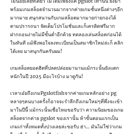
ไม่น้อยเลยทีเดียว ไม่ได้มีเพียงแค่ pgslot เท่านั้น ยังมา
พร้อมเกมสล็อตจำนวนมากจากค่ายเกมชั้นหนึ่งต่างๆอีก
มากมาย สนุกสนานกับเกมสล็อตมากมายก่ายกองได้
ตามปรารถนา จัดเต็มโปรโมชั่นและก็เครดิตฟรีมาก
ฝากถอนง่ายไม่มีขั้นต่ำอีกด้วย ทดลองเล่นสล็อตก่อนได้
ในทันที แม้พึงพอใจลงทะเบียนเป็นสมาชิกใหม่ล่ะก็ คลิก
ได้เลย มาสนุกกันครับผม!
เกมสล็อตยอดฮิตที่ปลดปล่อยมานานแม้กระนั้นยังแตก
หนักในปี 2025 มีอะไรบ้าง มาดูกัน!
เวลาเอ๋ยถึงเกมPgslotfishจากค่ายเกมหลักอย่าง pg
หลายๆคนบางครั้งก็อาจจะรำลึกถึงเกมใหม่ๆที่พึ่งจะเข้า
มาในปีนี้ แม้กระนั้นเชื่อไหมขอรับว่า ความนิยมของเกม
สล็อตจากค่าย pgslot ของเรานั้น ห้าขั้นตอนแรกเป็น
เกมเก่าทั้งหมดทั้งปวงเลยล่ะขอรับ ฮ่า… มันไม่ใช่ว่าเกม