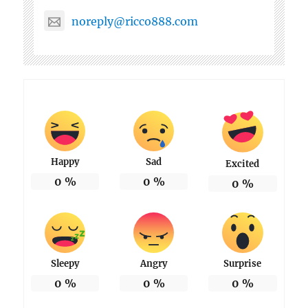
noreply@ricco888.com
Happy
Sad
Excited
0
%
0
%
0
%
Sleepy
Angry
Surprise
0
%
0
%
0
%