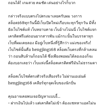
ถอนได้! เกมสวย คมชัด เล่นอย่างไรก็บวก
กล่าวจริงแบบตรงไปตรงมาเลยครับผม วงการ
สล็อต168ทุกวันนี้มีเว็บเปิดใหม่เกือบจะทุกวี่ทุกวัน มีทั้ง
ยังเว็บไซต์แท้ เว็บหยาบคาย เว็บอ้างโน่นนี่ เว็บไซต์แจก
เครดิตฟรีแต่ถอนยากสารพัน แม้กระนั้นในบรรดาทุก
เว็บที่ผมเคยลอง มีอยู่เว็บหนึ่งที่รู้สึกว่า แม่งของจริง!
เว็บไซต์นั้นคือ hengjing168 สล็อตเว็บตรงที่กล้าเคลม
ว่า ถอนสิบล้านก็ถอนได้ ซึ่งเพียงพอผมได้ลองเองก็จะ
ต้องบอกเลยว่า เว็บแห่งนี้สล็อตเครดิตฟรีมันไม่ธรรมดา
สล็อตเว็บไซต์ตรงตัวจริงเสียงจริง ไม่ผ่านเอเย่นต์
hengjing168 เคลียร์ทุกจุดเจ็บของนักปั่น
คุณอาจเคยพบเจอปัญหาแบบงี้…
• ฝากเงินไปแล้ว แต่เครดิตไม่เข้า ต้องแชทหาแอดไม่น