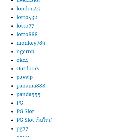
london45
lotto432
lotto77
lotto888
monkey789
ngernn
okc4
Outdoors
p2vvip
panama888
panda555
PG
PG Slot
PG Slot เว็บใหม่
pg77
pg99