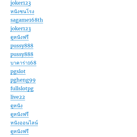
joker123
หนังชนโรง
sagame168th
joker123
ดูหนังฟรี
pussy888
pussy888
บาคาร่า168
pgslot
pgheng99
fullslotpg
live22
ดูหนัง
ดูหนังฟรี
หนังออนไลน์
ดูหนังฟรี