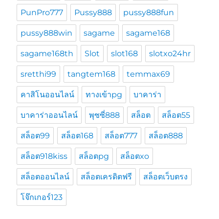
PunPro777
Pussy888
pussy888fun
pussy888win
sagame
sagame168
sagame168th
Slot
slot168
slotxo24hr
sretthi99
tangtem168
temmax69
คาสิโนออนไลน์
ทางเข้าpg
บาคาร่า
บาคาร่าออนไลน์
พุซซี่888
สล็อต
สล็อต55
สล็อต99
สล็อต168
สล็อต777
สล็อต888
สล็อต918kiss
สล็อตpg
สล็อตxo
สล็อตออนไลน์
สล็อตเครดิตฟรี
สล็อตเว็บตรง
โจ๊กเกอร์123