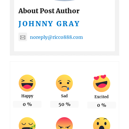
About Post Author
JOHNNY GRAY
noreply@ricco888.com
Happy
Sad
Excited
0
%
50
%
0
%