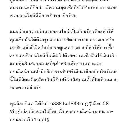
สมรรถนะที่ดีอย่างมีความสุขเชื่อถือได้กับระบบการแทง
หวยออนไลน์ที่มีการรับรองอีกด้วย
แนะนำเลยว่า เว็บหวยออนไลน์ เป็นเว็บเดียวที่จะทำให้
คุณเชื่อมั่นได้ด้วยรูปแบบการพัฒนาระบบอย่างเอาจริง
เอาจัง แล้วก็มี admin รอดูแลอย่างง่ายที่ทำให้การซื้อ
ลอตเตอรี่ออนไลน์นั้นเต็มไปด้วยความเชื่อมั่นได้เงินจริง
แถมลุ้นรับสมรรถนะดีๆสำหรับเพื่อการแทงหวย
ออนไลน์รวมทั้งมีบริการระดับพรีเมี่ยมเลือกเว็บไซต์แห่ง
นี้ไม่มีผิดหวังสมัครวันนี้รับฟรีโบนัสรวมทั้งเป็นเป้าหมาย
ของความสำเร็จ
ทุนน้อยก็แทงได้ lotto888 Lot888.org 7 มี.ค. 68
Virginia เว็บหวยในไทย เว็บหวยออนไลน์ ระบบฝาก-
ถอนรวดเร็ว Top 13