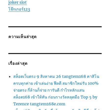
joker slot
โจ๊กเกอร์123
ความเห็นล่าสุด
เรื่องล่าสุด
สล็อตเว็บตรง 9 สิงหาคม 26 tangtem168 คาสิโน
ครบทุกค่าย เข้าเล่นง่าย ฟีลดี สมาชิกใหม่รับ 100%
จ่ายตรง กี่ล้านก็จ่าย การันตี กำไรหลักแสน
สล็อต168 เข้าให้ทัน ก่อนรางวัลหลุดมือ Top 5 by
Terence tangtem168e.com