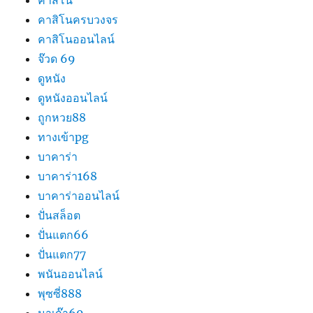
คาสิโนครบวงจร
คาสิโนออนไลน์
จ๊วด 69
ดูหนัง
ดูหนังออนไลน์
ถูกหวย88
ทางเข้าpg
บาคาร่า
บาคาร่า168
บาคาร่าออนไลน์
ปั่นสล็อต
ปั่นแตก66
ปั่นแตก77
พนันออนไลน์
พุซซี่888
มาเก๊า69