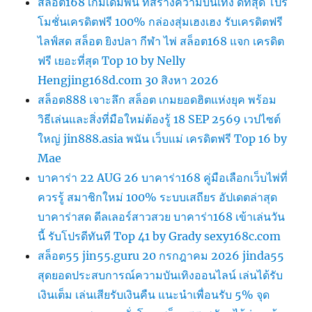
สล็อต168 เกมเดิมพัน ที่สร้างความบันเทิง ดีที่สุด โปร
โมชั่นเครดิตฟรี 100% กล่องสุ่มเฮงเฮง รับเครดิตฟรี
ไลฟ์สด สล็อต ยิงปลา กีฬา ไพ่ สล็อต168 แจก เครดิต
ฟรี เยอะที่สุด Top 10 by Nelly
Hengjing168d.com 30 สิงหา 2026
สล็อต888 เจาะลึก สล็อต เกมยอดฮิตแห่งยุค พร้อม
วิธีเล่นและสิ่งที่มือใหม่ต้องรู้ 18 SEP 2569 เวปไซต์
ใหญ่ jin888.asia พนัน เว็บแม่ เครดิตฟรี Top 16 by
Mae
บาคาร่า 22 AUG 26 บาคาร่า168 คู่มือเลือกเว็บไพ่ที่
ควรรู้ สมาชิกใหม่ 100% ระบบเสถียร อัปเดตล่าสุด
บาคาร่าสด ดีลเลอร์สาวสวย บาคาร่า168 เข้าเล่นวัน
นี้ รับโปรดีทันที Top 41 by Grady sexy168c.com
สล็อต55 jin55.guru 20 กรกฎาคม 2026 jinda55
สุดยอดประสบการณ์ความบันเทิงออนไลน์ เล่นได้รับ
เงินเต็ม เล่นเสียรับเงินคืน แนะนำเพื่อนรับ 5% จุด