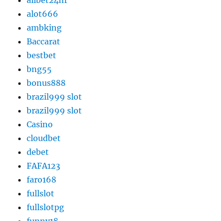
alot666
ambking
Baccarat
bestbet
bng55
bonus888
brazil999 slot
brazil999 slot
Casino
cloudbet
debet
FAFA123
faro168
fullslot
fullslotpg
funny18