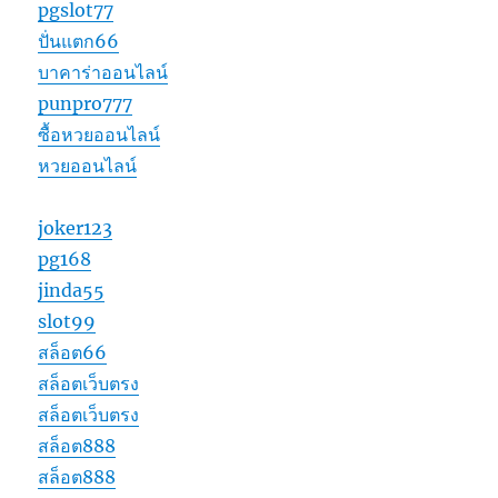
pgslot77
ปั่นแตก66
บาคาร่าออนไลน์
punpro777
ซื้อหวยออนไลน์
หวยออนไลน์
joker123
pg168
jinda55
slot99
สล็อต66
สล็อตเว็บตรง
สล็อตเว็บตรง
สล็อต888
สล็อต888