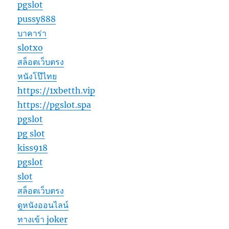
pgslot
pussy888
บาคาร่า
slotxo
สล็อตเว็บตรง
หนังโป๊ไทย
https://1xbetth.vip
https://pgslot.spa
pgslot
pg slot
kiss918
pgslot
slot
สล็อตเว็บตรง
ดูหนังออนไลน์
ทางเข้า joker