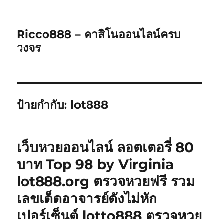
Ricco888 – คาสิโนออนไลน์ครบ
วงจร
ป้ายกำกับ:
lot888
เว็บหวยออนไลน์ ลอตเตอรี่ 80
บาท Top 98 by Virginia
lot888.org ตรวจหวยฟรี รวม
เลขเด็ดอาจารย์ดังไม่หัก
เปอร์เซ็นต์ lotto888 ตรวจหวย