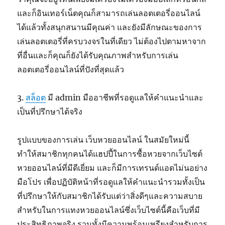
และก็อินเทอร์เน็ตคุณก็สามารถเล่นลอตเตอรี่ออนไลน์
ได้แล้วทั้งสนุกสนานมีคุณค่า และยังมีลักษณะของการ
เล่นลอตเตอรี่ที่ครบวงจรในที่เดียว ไม่ต้องไปตามหาจาก
ที่อื่นและก็คุณก็ยังได้รับคุณภาพสำหรับการเล่น
ลอตเตอรี่ออนไลน์ที่ปังที่สุดแล้ว
3.
สล็อต
มี admin มืออาชีพที่รอดูแลให้คำแนะนำและ
เป็นที่ปรึกษาได้จริง
รูปแบบของการเล่น เว็บหวยออนไลน์ ในสมัยใหม่นี้
ทำให้สมาชิกทุกคนได้แฮปปี้ในการซื้อหวยจากเว็บไซต์
หวยออนไลน์ที่มีดีเยี่ยม และก็มีการเทรนด์แอดไม่นอย่าง
มือโปร เพื่อปฏิบัติหน้าที่รอดูแลให้คำแนะนำรวมทั้งเป็น
ที่ปรึกษาให้กับสมาชิกได้รับแต่ว่าสิ่งดีๆและความสบาย
สำหรับในการแทงหวยออนไลน์ซึ่งเว็บไซต์นี้คือเว็บที่มี
ประสิทธิภาพจริง รวมทั้งมีความพร้อมเพรียงสำหรับการ