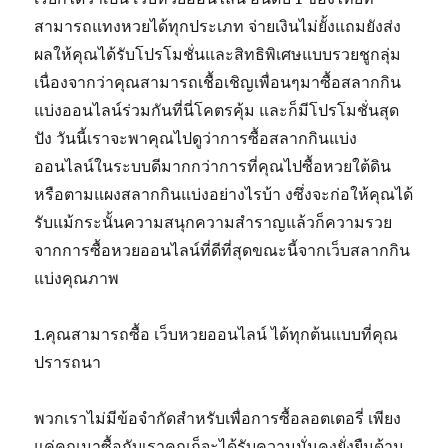
สามารถแทงหวยได้ทุกประเภท จ่ายเงินไม่ยั้งแถมยังส่ง
ผลให้คุณได้รับโปรโมชั่นและสิทธิพิเศษแบบรวยชูกลุ่ม
เนื่องจากว่าคุณสามารถเชื้อเชิญเพื่อนๆมาซื้อสลากกิน
แบ่งออนไลน์ร่วมกันที่นี่โคตรคุ้ม และก็มีโปรโมชั่นสุด
ปัง วันนี้เราจะพาคุณไปดูว่าการซื้อสลากกินแบ่ง
ออนไลน์ในระบบดีมากกว่าการที่คุณไปซื้อหวยใต้ดิน
หรือตามแผงสลากกินแบ่งอย่างไรบ้า งซึ่งจะก่อให้คุณได้
รับแม้กระนั้นความสนุกความสำราญแล้วก็ความรวย
จากการซื้อหวยออนไลน์ที่ดีที่สุดขณะนี้จากเว็บสลากกิน
แบ่งคุณภาพ
1.คุณสามารถซื้อ เว็บหวยออนไลน์ ได้ทุกต้นแบบที่คุณ
ปรารถนา
พวกเราไม่มีข้อจำกัดสำหรับเพื่อการซื้อลอตเตอรี่ เพียง
แค่คุณมาซื้อกับเราคุณก็จะได้รับความมั่นคงยั่งยืนด้าน