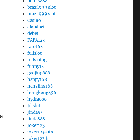
bonus888
brazil999 slot
brazil999 slot
Casino
cloudbet
debet
FAFA123
faro168
fullslot
fullslotpg
funny18
ง
gaojing888
happy168
hengjing168
hongkong456
hydra888
Jilislot
Jinda55
แค
jinda888
Joker123
joker123auto
joker123th