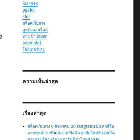
kiss918
pgslot
slot
สล็อตเว็บตรง
ดูหนังออนไลน์
ที
ทางเข้า joker
joker slot
โจ๊กเกอร์123
ความเห็นล่าสุด
เรื่องล่าสุด
สล็อตเว็บตรง 9 สิงหาคม 26 tangtem168 คาสิโน
ครบทุกค่าย เข้าเล่นง่าย ฟีลดี สมาชิกใหม่รับ 100%
จ่ายตรง กี่ล้านก็จ่าย การันตี กำไรหลักแสน