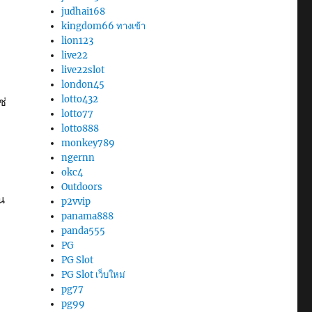
judhai168
kingdom66 ทางเข้า
lion123
live22
live22slot
london45
lotto432
ช่
lotto77
lotto888
monkey789
ngernn
okc4
Outdoors
้น
p2vvip
panama888
panda555
PG
PG Slot
PG Slot เว็บใหม่
pg77
pg99