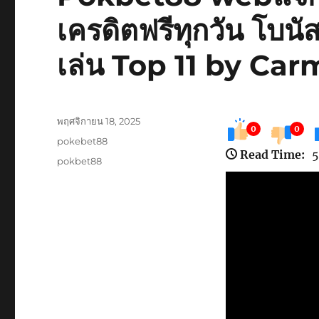
เครดิตฟรีทุกวัน โบนั
เล่น Top 11 by Ca
เขียน
พฤศจิกายน 18, 2025
0
0
เมื่อ
หมวด
pokebet88
Read Time:
5
หมู่
ป้าย
pokbet88
กำกับ