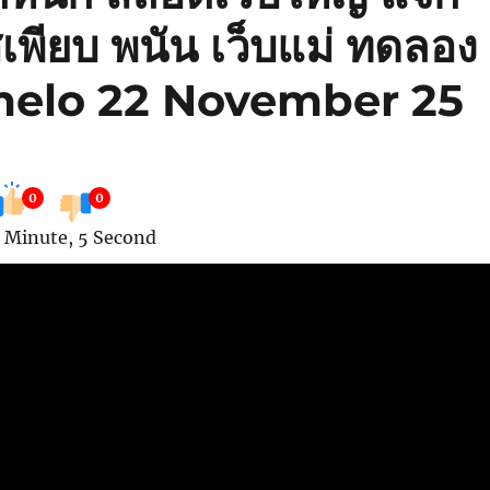
สเพียบ พนัน เว็บแม่ ทดลอง
rmelo 22 November 25
0
0
 Minute, 5 Second