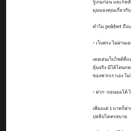
รู้เกมก่อน และก็หล
มุมมองคุณเกี่ยวกั
ทำไม pokbet ถึงแ
• เว็บตรง ไม่ผ่านเอ
เคยเล่นเว็บไซต์ที่แ
ลุ้นจริง มิได้โดนกด
ของพวกเราเอง ไม่
• ฝาก-ถอนออโต้ ไม่
เพียงแค่ 1 บาทก็ฝ
ปสลิปโคตรสบาย