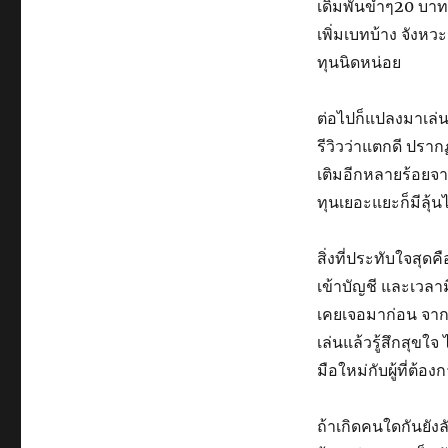
เดิมพันขำๆ20 บาท ป
เพิ่มเบทบ้าง จังห
ทุนนิดหน่อย
ต่อไปก็แปลงมาเล่
รีวิวว่าแตกดี ปรากฏ
เติมอีกหลายร้อยจา
ทุนเยอะแยะก็มีลุ้นไ
สิ่งที่ประทับใจสุด
เข้าบัญชี และเวลา
เคยเจอมาก่อน จากที
เล่นแล้วรู้สึกสุขใ
มือใหม่กับผู้ที่ต้
ถ้าเกิดคนใดกันยังล